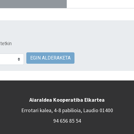
tetkin
EGIN ALDERAKETA
Aiaraldea Kooperatiba Elkartea
Errotari kalea, 4-8 pabilioia, Laudio 01400
94 656 85 54