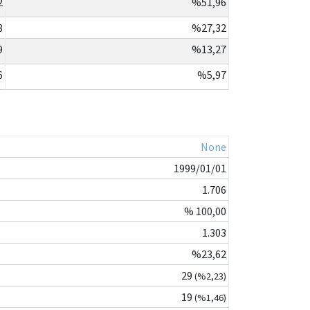
2
%51,96
8
%27,32
9
%13,27
6
%5,97
None
1999/01/01
1.706
% 100,00
1.303
%23,62
29
(%2,23)
19
(%1,46)