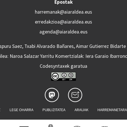
Epostak
harremanak@aiaraldea.eus
erredakzioa@aiaraldea.eus
agenda@aiaraldea.eus
Aspuru Saez, Txabi Alvarado Bañares, Aimar Gutierrez Bidarte
lea: Naroa Salazar Yarritu Komertzialak: Iera Garaio Ibarron
Codesyntaxek garatua
Z
LEGE OHARRA
PUBLIZITATEA
ARAUAK
HARREMANETAR