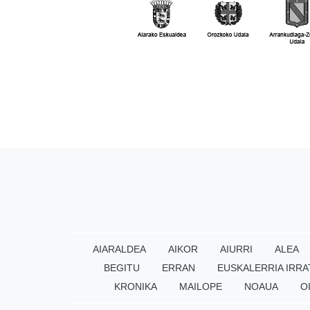
AIARALDEA
AIKOR
AIURRI
ALEA
BEGITU
ERRAN
EUSKALERRIA IRRA
KRONIKA
MAILOPE
NOAUA
O