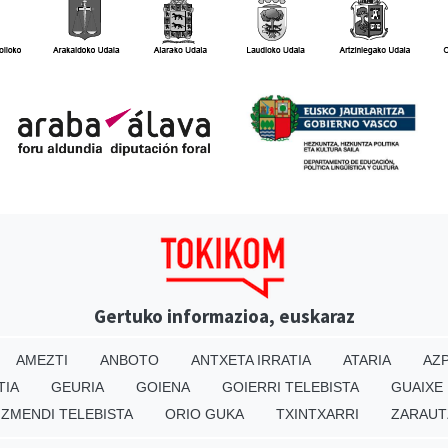
Gertuko informazioa, euskaraz
AMEZTI
ANBOTO
ANTXETA IRRATIA
ATARIA
AZP
TIA
GEURIA
GOIENA
GOIERRI TELEBISTA
GUAIXE
IZMENDI TELEBISTA
ORIO GUKA
TXINTXARRI
ZARAUT