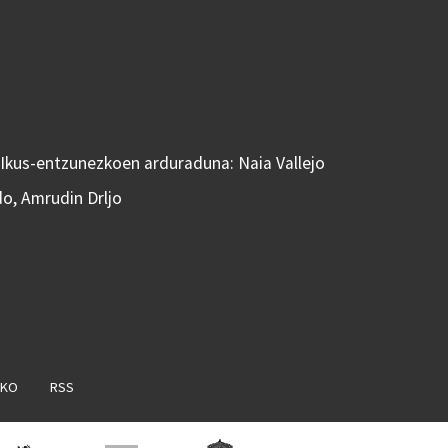
 Ikus-entzunezkoen arduraduna: Naia Vallejo
do, Amrudin Drljo
AKO
RSS