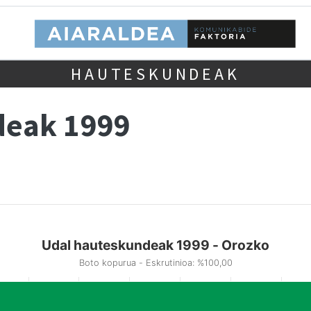
HAUTESKUNDEAK
deak 1999
Udal hauteskundeak 1999 - Orozko
Boto kopurua - Eskrutinioa: %100,00