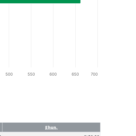
500
550
600
650
700
Ehun.