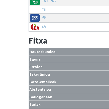
EAJ-PNV
EH
PP
EA
Fitxa
Hauteskundea
Eguna
Errolda
Eskrutinioa
Boto-emaileak
Abstentzioa
Baliogabeak
Zuriak