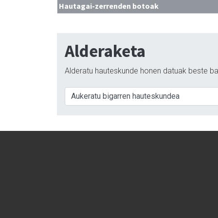
Hautagai-zerrenden botoak
Alderaketa
Alderatu hauteskunde honen datuak beste ba