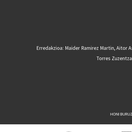
Erredakzioa: Maider Ramirez Martin, Aitor 
Torres Zuzentzai
HONI BURU