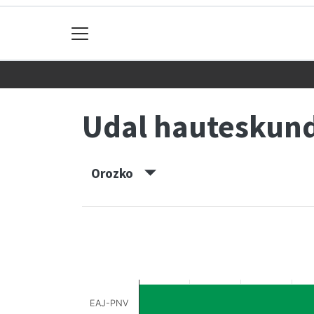
Udal hauteskun
Orozko
EAJ-PNV