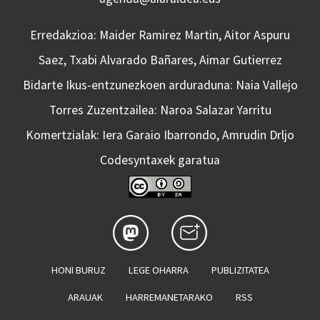
Erredakzioa: Maider Ramirez Martin, Aitor Aspuru
Saez, Txabi Alvarado Bañares, Aimar Gutierrez
Bidarte Ikus-entzunezkoen arduraduna: Naia Vallejo
Torres Zuzentzailea: Naroa Salazar Yarritu
Komertzialak: Iera Garaio Ibarrondo, Amrudin Drljo
Codesyntaxek garatua
HONI BURUZ
LEGE OHARRA
PUBLIZITATEA
ARAUAK
HARREMANETARAKO
RSS