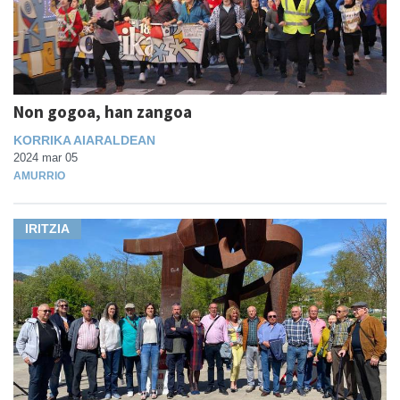
Non gogoa, han zangoa
KORRIKA AIARALDEAN
2024 mar 05
AMURRIO
IRITZIA