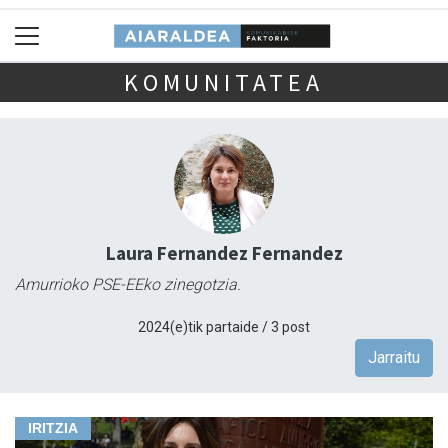
KOMUNITATEA
Laura Fernandez Fernandez
Amurrioko PSE-EEko zinegotzia.
2024(e)tik partaide / 3 post
Jarraitu
IRITZIA