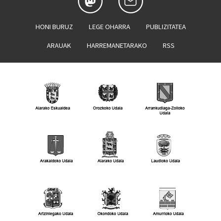
HONI BURUZ
LEGE OHARRA
PUBLIZITATEA
ARAUAK
HARREMANETARAKO
RSS