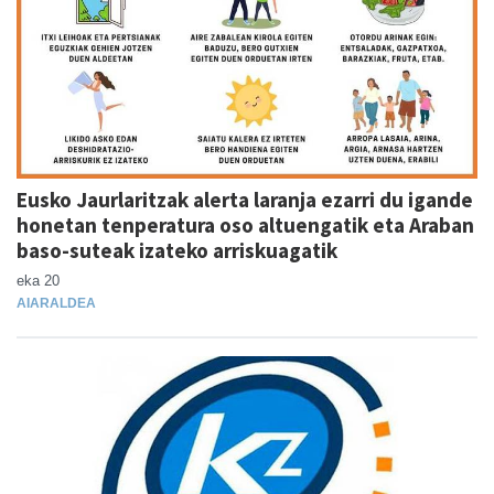
Eusko Jaurlaritzak alerta laranja ezarri du igande
honetan tenperatura oso altuengatik eta Araban
baso-suteak izateko arriskuagatik
eka 20
AIARALDEA