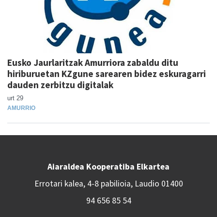
Eusko Jaurlaritzak Amurriora zabaldu ditu
hiriburuetan KZgune sarearen bidez eskuragarri
dauden zerbitzu digitalak
urt 29
AMURRIO
Aiaraldea Kooperatiba Elkartea
Errotari kalea, 4-8 pabilioia, Laudio 01400
94 656 85 54