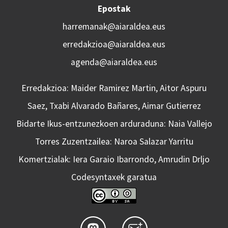
Epostak
harremanak@aiaraldea.eus
erredakzioa@aiaraldea.eus
agenda@aiaraldea.eus
Erredakzioa: Maider Ramirez Martin, Aitor Aspuru
Saez, Txabi Alvarado Bañares, Aimar Gutierrez
Bidarte Ikus-entzunezkoen arduraduna: Naia Vallejo
Torres Zuzentzailea: Naroa Salazar Yarritu
Komertzialak: Iera Garaio Ibarrondo, Amrudin Drljo
Codesyntaxek garatua