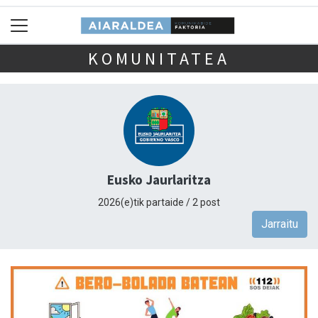
KOMUNITATEA
Eusko Jaurlaritza
2026(e)tik partaide / 2 post
Jarraitu