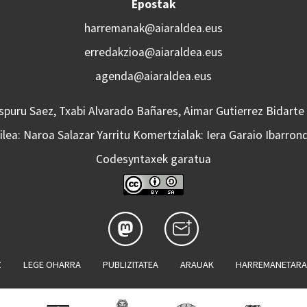
Epostak
harremanak@aiaraldea.eus
erredakzioa@aiaraldea.eus
agenda@aiaraldea.eus
Aspuru Saez, Txabi Alvarado Bañares, Aimar Gutierrez Bidarte
lea: Naroa Salazar Yarritu Komertzialak: Iera Garaio Ibarron
Codesyntaxek garatua
Z
LEGE OHARRA
PUBLIZITATEA
ARAUAK
HARREMANETAR