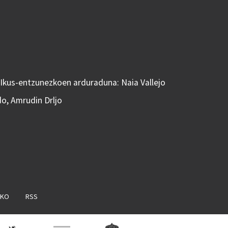
 Ikus-entzunezkoen arduraduna: Naia Vallejo
do, Amrudin Drljo
AKO
RSS