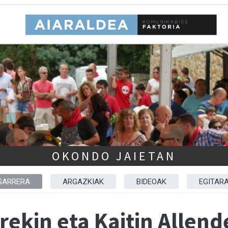
OKONDO JAIETAN
SARRERA
ARGAZKIAK
BIDEOAK
EGITAR
rekin eta Kaitin Allen