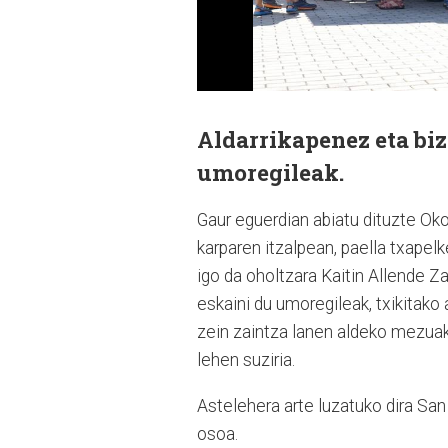
Aldarrikapenez eta biz
umoregileak.
Gaur eguerdian abiatu dituzte Ok
karparen itzalpean, paella txapel
igo da oholtzara Kaitin Allende Z
eskaini du umoregileak, txikitako
zein zaintza lanen aldeko mezuak 
lehen suziria.
Astelehera arte luzatuko dira Sa
osoa.