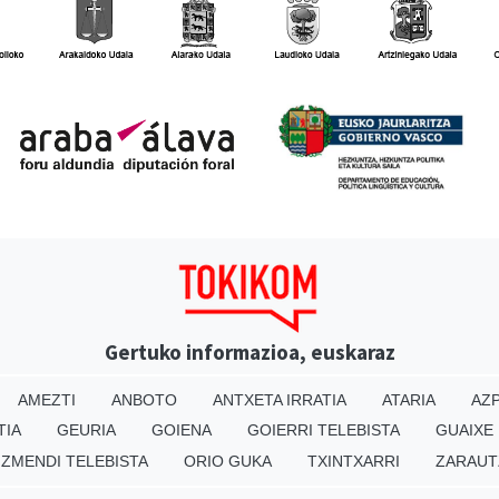
Gertuko informazioa, euskaraz
AMEZTI
ANBOTO
ANTXETA IRRATIA
ATARIA
AZP
TIA
GEURIA
GOIENA
GOIERRI TELEBISTA
GUAIXE
IZMENDI TELEBISTA
ORIO GUKA
TXINTXARRI
ZARAUT