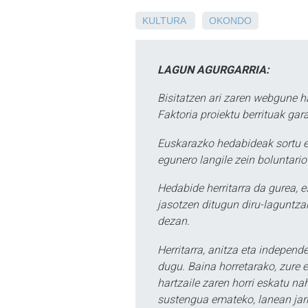
KULTURA
OKONDO
LAGUN AGURGARRIA:
Bisitatzen ari zaren webgune h
Faktoria proiektu berrituak gar
Euskarazko hedabideak sortu e
egunero langile zein boluntario
Hedabide herritarra da gurea, 
jasotzen ditugun diru-laguntzak
dezan.
Herritarra, anitza eta independe
dugu. Baina horretarako, zure e
hartzaile zaren horri eskatu na
sustengua emateko, lanean jarr