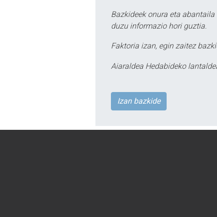
Bazkideek onura eta abantaila 
duzu informazio hori guztia.
Faktoria izan, egin zaitez bazki
Aiaraldea Hedabideko lantalde
Izan bazkide