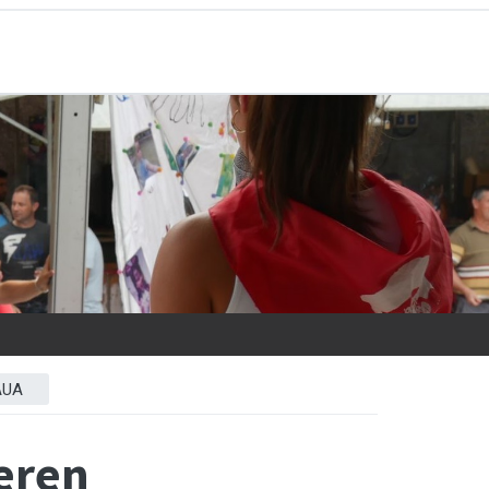
AUA
deren