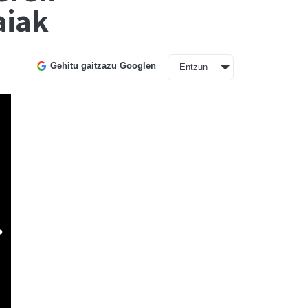
aiak
Gehitu gaitzazu Googlen
Entzun