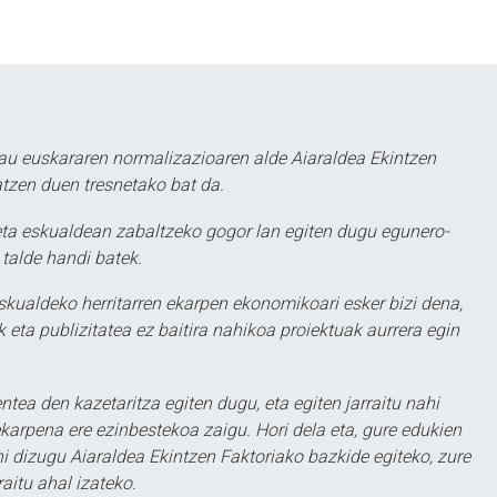
au euskararen normalizazioaren alde Aiaraldea Ekintzen
atzen duen tresnetako bat da.
ta eskualdean zabaltzeko gogor lan egiten dugu egunero-
 talde handi batek.
eskualdeko herritarren ekarpen ekonomikoari esker bizi dena,
 eta publizitatea ez baitira nahikoa proiektuak aurrera egin
ntea den kazetaritza egiten dugu, eta egiten jarraitu nahi
karpena ere ezinbestekoa zaigu. Hori dela eta, gure edukien
hi dizugu Aiaraldea Ekintzen Faktoriako bazkide egiteko, zure
aitu ahal izateko.