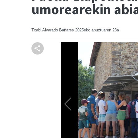
umorearekin abia
Txabi Alvarado Bañares
2025eko abuztuaren 23a