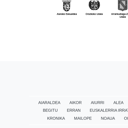
AIARALDEA
AIKOR
AIURRI
ALEA
BEGITU
ERRAN
EUSKALERRIA IRRA
KRONIKA
MAILOPE
NOAUA
O