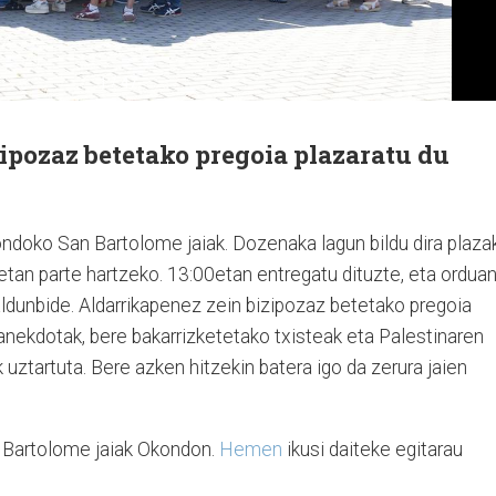
ipozaz betetako pregoia plazaratu du
ondoko San Bartolome jaiak. Dozenaka lagun bildu dira plaza
ketan parte hartzeko. 13:00etan entregatu dituzte, eta ordua
aldunbide. Aldarrikapenez zein bizipozaz betetako pregoia
 anekdotak, bere bakarrizketetako txisteak eta Palestinaren
uztartuta. Bere azken hitzekin batera igo da zerura jaien
n Bartolome jaiak Okondon.
Hemen
ikusi daiteke egitarau