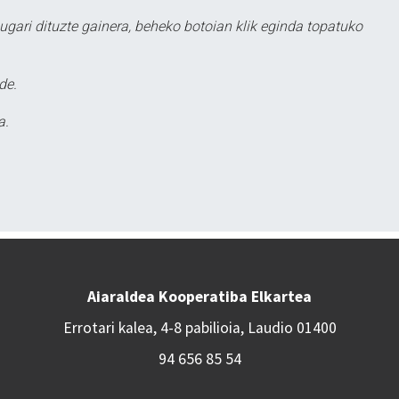
ugari dituzte gainera, beheko botoian klik eginda topatuko
de.
a.
Aiaraldea Kooperatiba Elkartea
Errotari kalea, 4-8 pabilioia, Laudio 01400
94 656 85 54