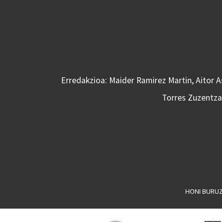
Erredakzioa: Maider Ramirez Martin, Aitor 
Torres Zuzentzai
HONI BURU