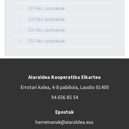
2016ko zenbakiak
2015ko zenbakiak
2014ko zenbakiak
2013ko zenbakiak
Aiaraldea Kooperatiba Elkartea
Errotari kalea, 4-8 pabilioia, Laudio 01400
94 656 85 54
Epostak
harremanak@aiaraldea.eus