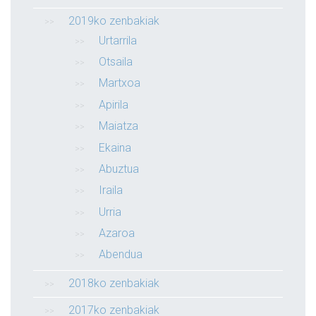
2019ko zenbakiak
Urtarrila
Otsaila
Martxoa
Apirila
Maiatza
Ekaina
Abuztua
Iraila
Urria
Azaroa
Abendua
2018ko zenbakiak
2017ko zenbakiak