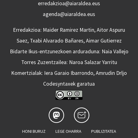
erredakzioa@aiaraldea.eus
agenda@aiaraldea.eus
Erredakzioa: Maider Ramirez Martin, Aitor Aspuru
Saez, Txabi Alvarado Bañares, Aimar Gutierrez
Bidarte Ikus-entzunezkoen arduraduna: Naia Vallejo
Torres Zuzentzailea: Naroa Salazar Yarritu
Komertzialak: Iera Garaio Ibarrondo, Amrudin Drljo
Codesyntaxek garatua
HONI BURUZ
LEGE OHARRA
PUBLIZITATEA