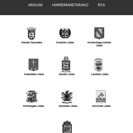
ARAUAK
HARREMANETARAKO
RSS