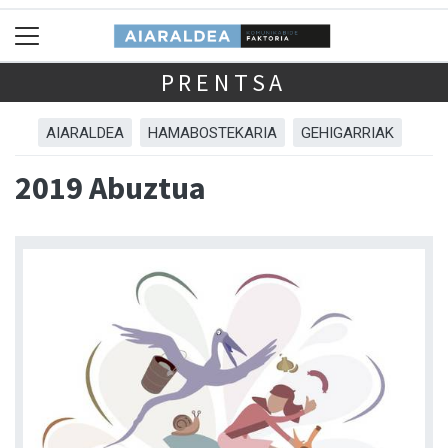
PRENTSA
AIARALDEA
HAMABOSTEKARIA
GEHIGARRIAK
2019 Abuztua