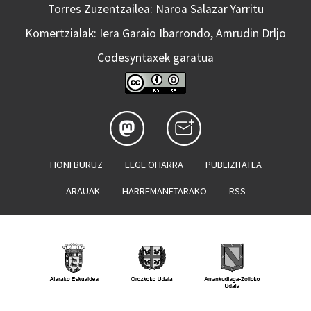
Torres Zuzentzailea: Naroa Salazar Yarritu
Komertzialak: Iera Garaio Ibarrondo, Amrudin Drljo
Codesyntaxek garatua
HONI BURUZ
LEGE OHARRA
PUBLIZITATEA
ARAUAK
HARREMANETARAKO
RSS