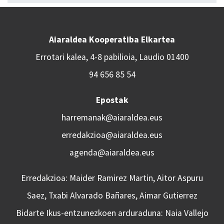
Aiaraldea Kooperatiba Elkartea
Errotari kalea, 4-8 pabilioia, Laudio 01400
94 656 85 54
Epostak
harremanak@aiaraldea.eus
erredakzioa@aiaraldea.eus
agenda@aiaraldea.eus
Erredakzioa: Maider Ramirez Martin, Aitor Aspuru
Saez, Txabi Alvarado Bañares, Aimar Gutierrez
Bidarte Ikus-entzunezkoen arduraduna: Naia Vallejo