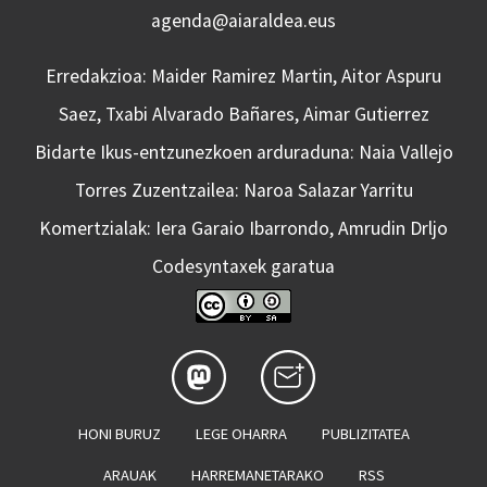
agenda@aiaraldea.eus
Erredakzioa: Maider Ramirez Martin, Aitor Aspuru
Saez, Txabi Alvarado Bañares, Aimar Gutierrez
Bidarte Ikus-entzunezkoen arduraduna: Naia Vallejo
Torres Zuzentzailea: Naroa Salazar Yarritu
Komertzialak: Iera Garaio Ibarrondo, Amrudin Drljo
Codesyntaxek garatua
HONI BURUZ
LEGE OHARRA
PUBLIZITATEA
ARAUAK
HARREMANETARAKO
RSS