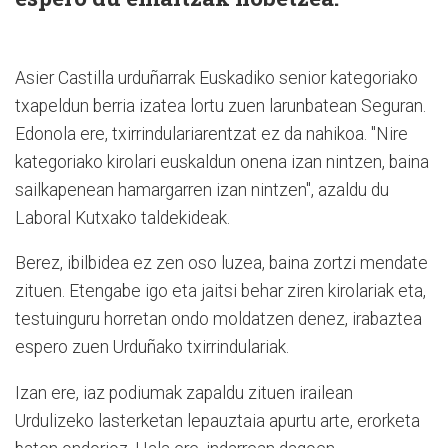
Asier Castilla urduñarrak Euskadiko senior kategoriako
txapeldun berria izatea lortu zuen larunbatean Seguran.
Edonola ere, txirrindulariarentzat ez da nahikoa. "Nire
kategoriako kirolari euskaldun onena izan nintzen, baina
sailkapenean hamargarren izan nintzen", azaldu du
Laboral Kutxako taldekideak.
Berez, ibilbidea ez zen oso luzea, baina zortzi mendate
zituen. Etengabe igo eta jaitsi behar ziren kirolariak eta,
testuinguru horretan ondo moldatzen denez, irabaztea
espero zuen Urduñako txirrindulariak.
Izan ere, iaz podiumak zapaldu zituen irailean
Urdulizeko lasterketan lepauztaia apurtu arte, erorketa