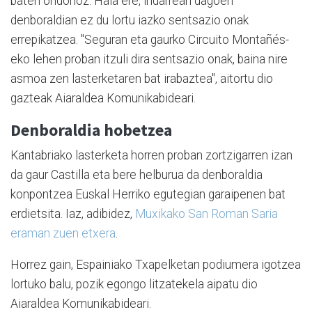
baten ondorioz. Hala ere, indarrean dagoen
denboraldian ez du lortu iazko sentsazio onak
errepikatzea. "Seguran eta gaurko Circuito Montañés-
eko lehen proban itzuli dira sentsazio onak, baina nire
asmoa zen lasterketaren bat irabaztea", aitortu dio
gazteak Aiaraldea Komunikabideari.
Denboraldia hobetzea
Kantabriako lasterketa horren proban zortzigarren izan
da gaur Castilla eta bere helburua da denboraldia
konpontzea Euskal Herriko egutegian garaipenen bat
erdietsita. Iaz, adibidez,
Muxikako San Roman Saria
eraman zuen etxera
.
Horrez gain, Espainiako Txapelketan podiumera igotzea
lortuko balu, pozik egongo litzatekela aipatu dio
Aiaraldea Komunikabideari.