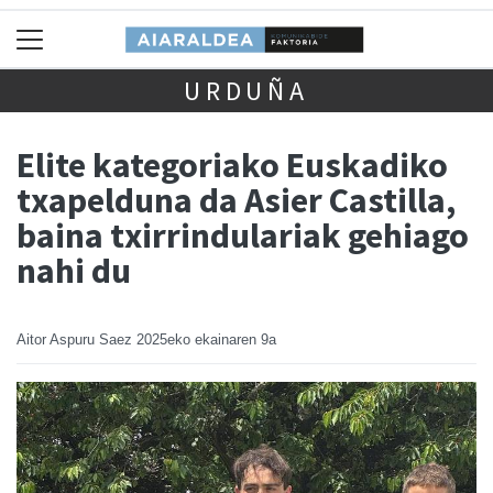
URDUÑA
Elite kategoriako Euskadiko
txapelduna da Asier Castilla,
baina txirrindulariak gehiago
nahi du
Aitor Aspuru Saez
2025eko ekainaren 9a