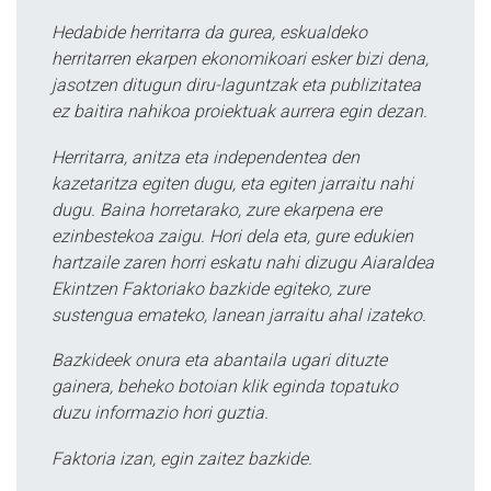
Hedabide herritarra da gurea, eskualdeko
herritarren ekarpen ekonomikoari esker bizi dena,
jasotzen ditugun diru-laguntzak eta publizitatea
ez baitira nahikoa proiektuak aurrera egin dezan.
Herritarra, anitza eta independentea den
kazetaritza egiten dugu, eta egiten jarraitu nahi
dugu. Baina horretarako, zure ekarpena ere
ezinbestekoa zaigu. Hori dela eta, gure edukien
hartzaile zaren horri eskatu nahi dizugu Aiaraldea
Ekintzen Faktoriako bazkide egiteko, zure
sustengua emateko, lanean jarraitu ahal izateko.
Bazkideek onura eta abantaila ugari dituzte
gainera, beheko botoian klik eginda topatuko
duzu informazio hori guztia.
Faktoria izan, egin zaitez bazkide.