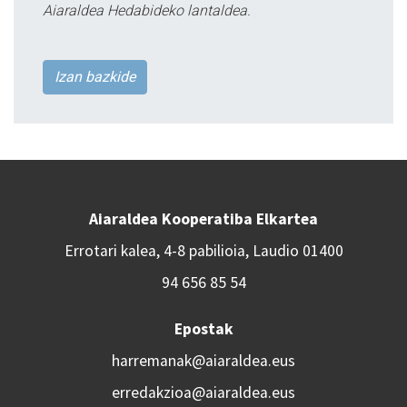
Aiaraldea Hedabideko lantaldea.
Izan bazkide
Aiaraldea Kooperatiba Elkartea
Errotari kalea, 4-8 pabilioia, Laudio 01400
94 656 85 54
Epostak
harremanak@aiaraldea.eus
erredakzioa@aiaraldea.eus