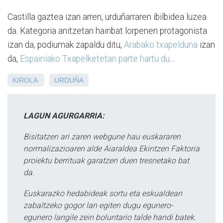
Castilla gaztea izan arren, urduñarraren ibilbidea luzea
da. Kategoria anitzetan hainbat lorpenen protagonista
izan da, podiumak zapaldu ditu,
Arabako txapelduna
izan
da,
Espainiako Txapelketetan parte hartu du
...
KIROLA
URDUÑA
LAGUN AGURGARRIA:
Bisitatzen ari zaren webgune hau euskararen
normalizazioaren alde Aiaraldea Ekintzen Faktoria
proiektu berrituak garatzen duen tresnetako bat
da.
Euskarazko hedabideak sortu eta eskualdean
zabaltzeko gogor lan egiten dugu egunero-
egunero langile zein boluntario talde handi batek.