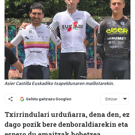
Asier Castilla Euskadiko txapeldunaren maillotarekin.
Entzun
Gehitu gaitzazu Googlen
Txirrindulari urduñarra, dena den, ez
dago pozik bere denboraldiarekin eta
espero du emaitzak hobetzea.