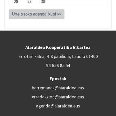
28
29
30
Urte osoko agenda ikusi »»
Aiaraldea Kooperatiba Elkartea
Errotari kalea, 4-8 pabilioia, Laudio 01400
94 656 85 54
Epostak
harremanak@aiaraldea.eus
erredakzioa@aiaraldea.eus
agenda@aiaraldea.eus