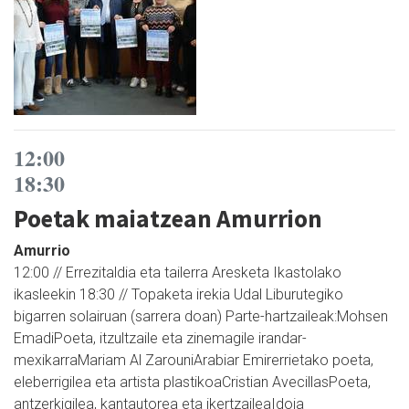
12:00
18:30
Poetak maiatzean Amurrion
Amurrio
12:00 // Errezitaldia eta tailerra Aresketa Ikastolako
ikasleekin 18:30 // Topaketa irekia Udal Liburutegiko
bigarren solairuan (sarrera doan) Parte-hartzaileak:Mohsen
EmadiPoeta, itzultzaile eta zinemagile irandar-
mexikarraMariam Al ZarouniArabiar Emirerrietako poeta,
eleberrigilea eta artista plastikoaCristian AvecillasPoeta,
antzerkigilea, kantautorea eta ikertzaileaIdoia