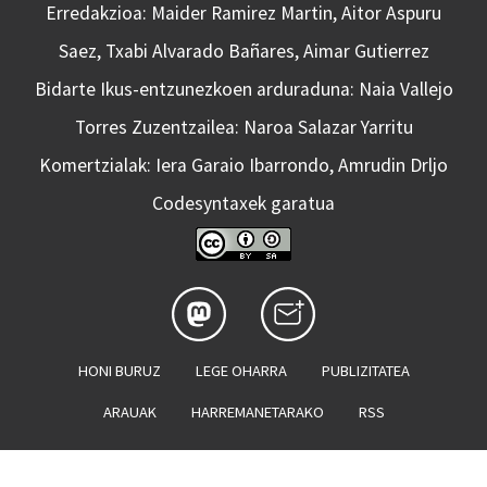
Erredakzioa: Maider Ramirez Martin, Aitor Aspuru
Saez, Txabi Alvarado Bañares, Aimar Gutierrez
Bidarte Ikus-entzunezkoen arduraduna: Naia Vallejo
Torres Zuzentzailea: Naroa Salazar Yarritu
Komertzialak: Iera Garaio Ibarrondo, Amrudin Drljo
Codesyntaxek garatua
HONI BURUZ
LEGE OHARRA
PUBLIZITATEA
ARAUAK
HARREMANETARAKO
RSS