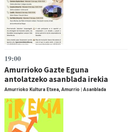
19:00
Amurrioko Gazte Eguna
antolatzeko asanblada irekia
Amurrioko Kultura Etxea, Amurrio | Asanblada