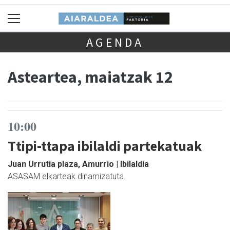
AGENDA
Asteartea, maiatzak 12
10:00
Ttipi-ttapa ibilaldi partekatuak
Juan Urrutia plaza, Amurrio | Ibilaldia
ASASAM elkarteak dinamizatuta.