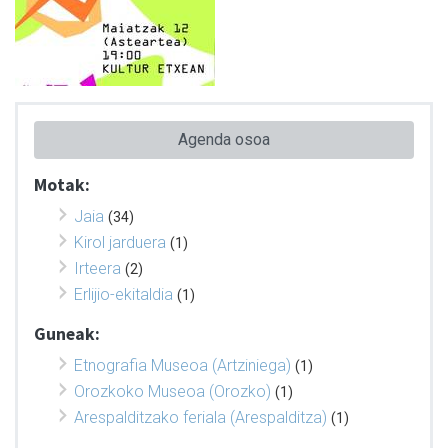
Agenda osoa
Motak:
Jaia
(34)
Kirol jarduera
(1)
Irteera
(2)
Erlijio-ekitaldia
(1)
Guneak:
Etnografia Museoa (Artziniega)
(1)
Orozkoko Museoa (Orozko)
(1)
Arespalditzako feriala (Arespalditza)
(1)