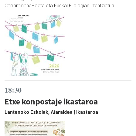
CarramiñanaPoeta eta Euskal Filologian lizentziatua
18:30
Etxe konpostaje ikastaroa
Lantenoko Eskolak, Aiaraldea | Ikastaroa