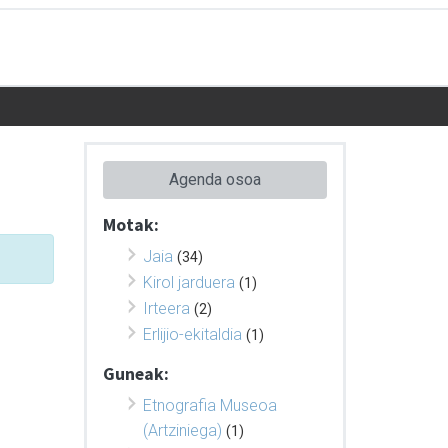
Agenda osoa
Motak:
Jaia
(34)
Kirol jarduera
(1)
Irteera
(2)
Erlijio-ekitaldia
(1)
Guneak:
Etnografia Museoa
(Artziniega)
(1)