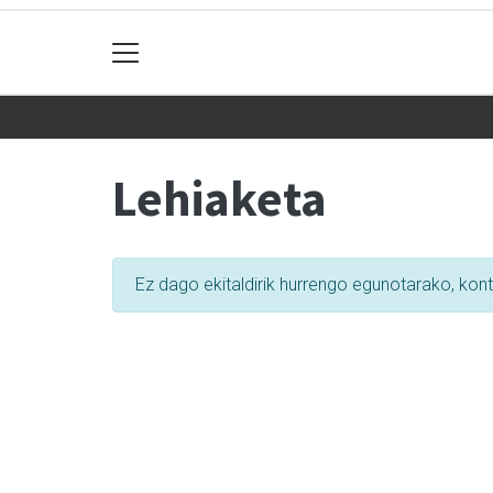
Lehiaketa
Ez dago ekitaldirik hurrengo egunotarako, kon