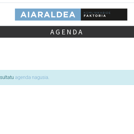
AGENDA
tsultatu
agenda nagusia
.