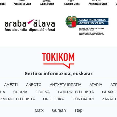
Gertuko informazioa, euskaraz
AMEZTI
ANBOTO
ANTXETA IRRATIA
ATARIA
AZP
TIA
GEURIA
GOIENA
GOIERRI TELEBISTA
GUAIXE
IZMENDI TELEBISTA
ORIO GUKA
TXINTXARRI
ZARAUT
Matx
Gurean
Ttap