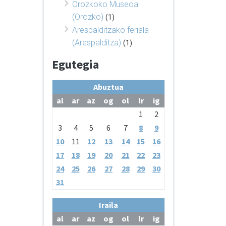
Orozkoko Museoa
(Orozko)
(1)
Arespalditzako feriala
(Arespalditza)
(1)
Egutegia
Abuztua
al
ar
az
og
ol
lr
ig
1
2
3
4
5
6
7
8
9
10
11
12
13
14
15
16
17
18
19
20
21
22
23
24
25
26
27
28
29
30
31
Iraila
al
ar
az
og
ol
lr
ig