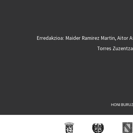
Erredakzioa: Maider Ramirez Martin, Aitor 
Torres Zuzentzai
HONI BURU