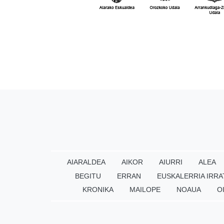
AIARALDEA
AIKOR
AIURRI
ALEA
BEGITU
ERRAN
EUSKALERRIA IRRA
KRONIKA
MAILOPE
NOAUA
O