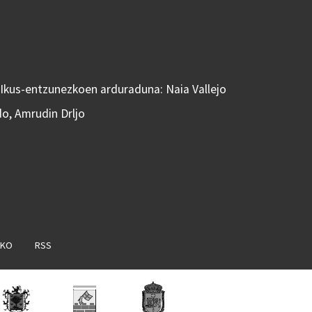
 Ikus-entzunezkoen arduraduna: Naia Vallejo
do, Amrudin Drljo
AKO
RSS