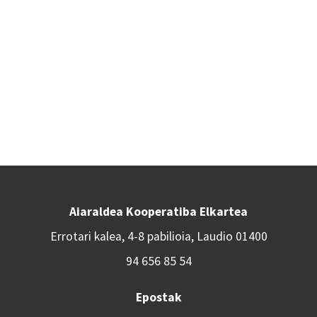
Aiaraldea Kooperatiba Elkartea
Errotari kalea, 4-8 pabilioia, Laudio 01400
94 656 85 54
Epostak