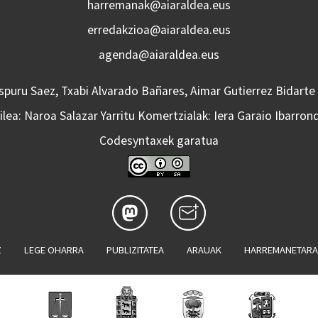
harremanak@aiaraldea.eus
erredakzioa@aiaraldea.eus
agenda@aiaraldea.eus
Aspuru Saez, Txabi Alvarado Bañares, Aimar Gutierrez Bidarte
lea: Naroa Salazar Yarritu Komertzialak: Iera Garaio Ibarron
Codesyntaxek garatua
Z
LEGE OHARRA
PUBLIZITATEA
ARAUAK
HARREMANETAR