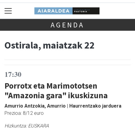
AGENDA
Ostirala, maiatzak 22
17:30
Porrotx eta Marimototsen
"Amazonia gara" ikuskizuna
Amurrio Antzokia, Amurrio | Haurrentzako jarduera
Prezioa: 8/12 euro
Hizkuntza:
EUSKARA