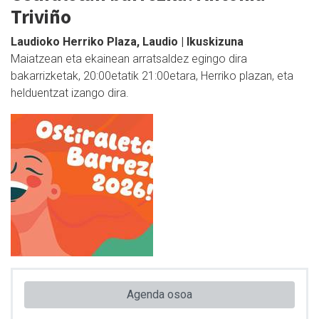
Triviño
Laudioko Herriko Plaza, Laudio | Ikuskizuna
Maiatzean eta ekainean arratsaldez egingo dira
bakarrizketak, 20:00etatik 21:00etara, Herriko plazan, eta
helduentzat izango dira.
Agenda osoa