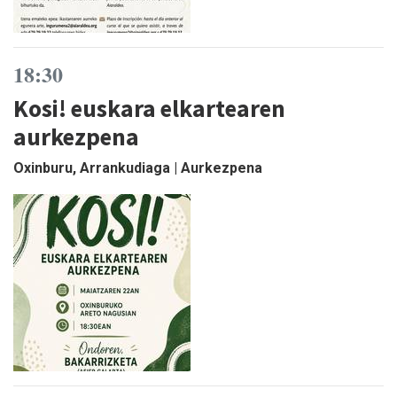
18:30
Kosi! euskara elkartearen
aurkezpena
Oxinburu, Arrankudiaga | Aurkezpena