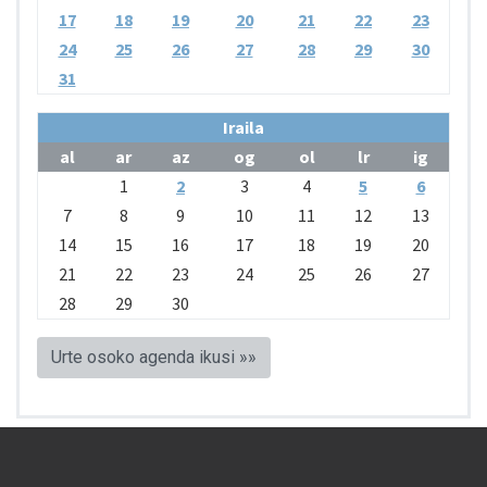
17
18
19
20
21
22
23
24
25
26
27
28
29
30
31
Iraila
al
ar
az
og
ol
lr
ig
1
2
3
4
5
6
7
8
9
10
11
12
13
14
15
16
17
18
19
20
21
22
23
24
25
26
27
28
29
30
Urte osoko agenda ikusi »»