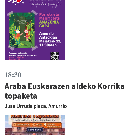
18:30
Araba Euskarazen aldeko Korrika
topaketa
Juan Urrutia plaza, Amurrio