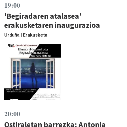
19:00
'Begiradaren atalasea'
erakusketaren inaugurazioa
Urduña | Erakusketa
20:00
Ostiraletan barrezka: Antonia