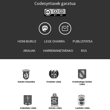
Codesyntaxek garatua
HONI BURUZ
LEGE OHARRA
PUBLIZITATEA
ARAUAK
HARREMANETARAKO
RSS