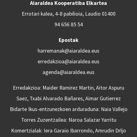
Aiaraldea Kooperatiba Elkartea
Errotari kalea, 4-8 pabilioia, Laudio 01400
94 656 85 54
Epostak
harremanak@aiaraldea.eus
erredakzioa@aiaraldea.eus
agenda@aiaraldea.eus
Erredakzioa: Maider Ramirez Martin, Aitor Aspuru
Saez, Txabi Alvarado Bañares, Aimar Gutierrez
Bidarte Ikus-entzunezkoen arduraduna: Naia Vallejo
Torres Zuzentzailea: Naroa Salazar Yarritu
Komertzialak: Iera Garaio Ibarrondo, Amrudin Drljo