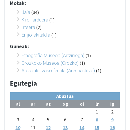
Motak:
Jaia
(34)
Kirol jarduera
(1)
Irteera
(2)
Erlijio-ekitaldia
(1)
Guneak:
Etnografia Museoa (Artziniega)
(1)
Orozkoko Museoa (Orozko)
(1)
Arespalditzako feriala (Arespalditza)
(1)
Egutegia
Abuztua
al
ar
az
og
ol
lr
ig
1
2
3
4
5
6
7
8
9
10
11
12
13
14
15
16