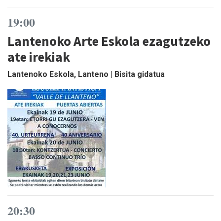
19:00
Lantenoko Arte Eskola ezagutzeko
ate irekiak
Lantenoko Eskola, Lanteno | Bisita gidatua
20:30