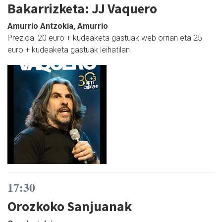
Bakarrizketa: JJ Vaquero
Amurrio Antzokia, Amurrio
Prezioa: 20 euro + kudeaketa gastuak web orrian eta 25
euro + kudeaketa gastuak leihatilan
17:30
Orozkoko Sanjuanak