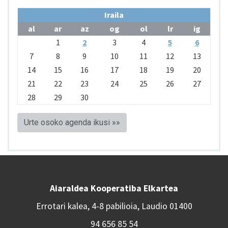
Iraila
al
ar
az
og
ol
lr
ig
1
2
3
4
5
6
7
8
9
10
11
12
13
14
15
16
17
18
19
20
21
22
23
24
25
26
27
28
29
30
Urte osoko agenda ikusi »»
Aiaraldea Kooperatiba Elkartea
Errotari kalea, 4-8 pabilioia, Laudio 01400
94 656 85 54