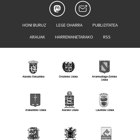
HONI BURUZ
LEGE OHARRA
PUBLIZITATEA
ARAUAK
HARREMANETARAKO
RSS