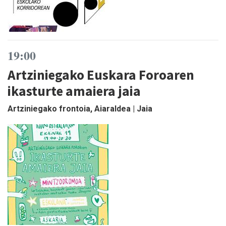
19:00
Artziniegako Euskara Foroaren
ikasturte amaiera jaia
Artziniegako frontoia, Aiaraldea | Jaia