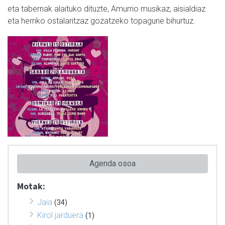
eta tabernak alaituko dituzte, Amurrio musikaz, aisialdiaz
eta herriko ostalaritzaz gozatzeko topagune bihurtuz.
Agenda osoa
Motak:
Jaia
(34)
Kirol jarduera
(1)