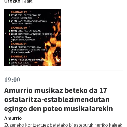
Orozko | Jaia
19:00
Amurrio musikaz beteko da 17
ostalaritza-establezimendutan
egingo den poteo musikalarekin
Amurrio
Zuzeneko kontzertuez betetako bi asteburuk herriko kaleak