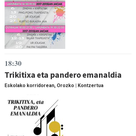
18:30
Trikitixa eta pandero emanaldia
Eskolako korridorean, Orozko | Kontzertua