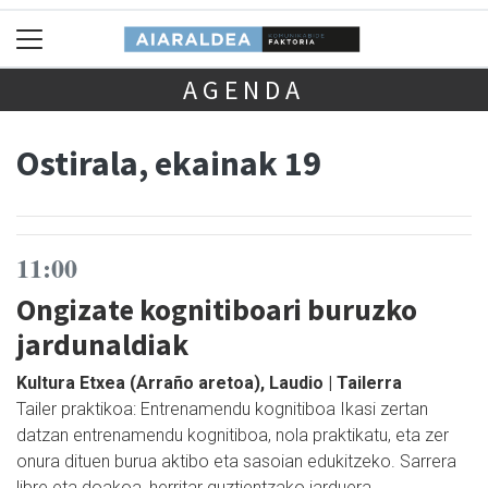
AGENDA
Ostirala, ekainak 19
11:00
Ongizate kognitiboari buruzko
jardunaldiak
Kultura Etxea (Arraño aretoa), Laudio | Tailerra
Tailer praktikoa: Entrenamendu kognitiboa Ikasi zertan
datzan entrenamendu kognitiboa, nola praktikatu, eta zer
onura dituen burua aktibo eta sasoian edukitzeko. Sarrera
libre eta doakoa, herritar guztientzako jarduera.