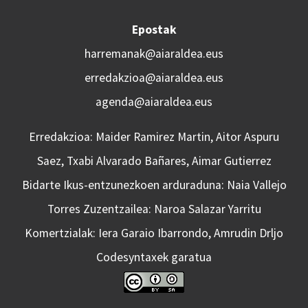
Epostak
harremanak@aiaraldea.eus
erredakzioa@aiaraldea.eus
agenda@aiaraldea.eus
Erredakzioa: Maider Ramirez Martin, Aitor Aspuru
Saez, Txabi Alvarado Bañares, Aimar Gutierrez
Bidarte Ikus-entzunezkoen arduraduna: Naia Vallejo
Torres Zuzentzailea: Naroa Salazar Yarritu
Komertzialak: Iera Garaio Ibarrondo, Amrudin Drljo
Codesyntaxek garatua