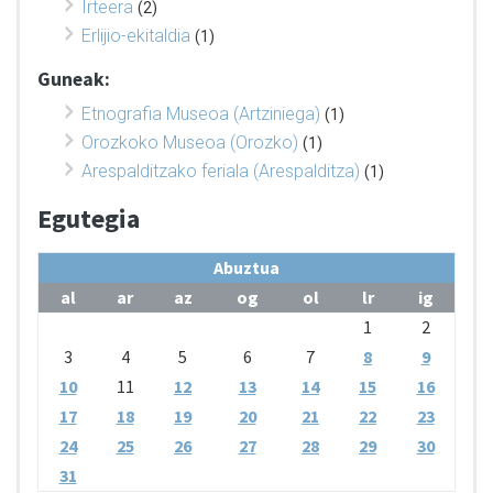
Irteera
(2)
Erlijio-ekitaldia
(1)
Guneak:
Etnografia Museoa (Artziniega)
(1)
Orozkoko Museoa (Orozko)
(1)
Arespalditzako feriala (Arespalditza)
(1)
Egutegia
Abuztua
al
ar
az
og
ol
lr
ig
1
2
3
4
5
6
7
8
9
10
11
12
13
14
15
16
17
18
19
20
21
22
23
24
25
26
27
28
29
30
31