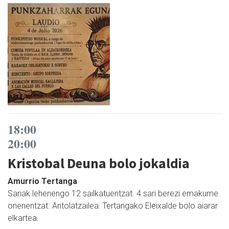
18:00
20:00
Kristobal Deuna bolo jokaldia
Amurrio Tertanga
Sariak lehenengo 12 sailkatuentzat. 4 sari berezi emakume
onenentzat. Antolatzailea: Tertangako Eleixalde bolo aiarar
elkartea.