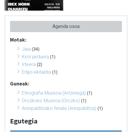
Agenda osoa
Motak:
Jaia
(34)
Kirol jarduera
(1)
Irteera
(2)
Erlijio-ekitaldia
(1)
Guneak:
Etnografia Museoa (Artziniega)
(1)
Orozkoko Museoa (Orozko)
(1)
Arespalditzako feriala (Arespalditza)
(1)
Egutegia