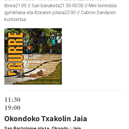
librea21:00 // Sari banaketa21:30-00:00 // Mini txirrindula
gymkhana eta iltzearen jolasa22:00 // Cabron Dandyren
kontzertua
11:30
19:00
Okondoko Txakolin Jaia
San Bartolome plaza, Okondo | Jaia