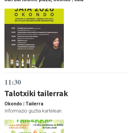
11:30
Talotxiki tailerrak
Okondo | Tailerra
Informazio guztia kartelean.