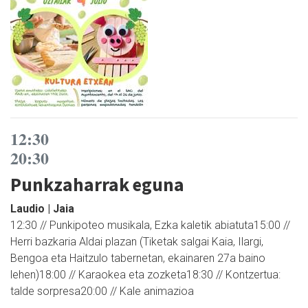
12:30
20:30
Punkzaharrak eguna
Laudio | Jaia
12:30 // Punkipoteo musikala, Ezka kaletik abiatuta15:00 //
Herri bazkaria Aldai plazan (Tiketak salgai Kaia, Ilargi,
Bengoa eta Haitzulo tabernetan, ekainaren 27a baino
lehen)18:00 // Karaokea eta zozketa18:30 // Kontzertua:
talde sorpresa20:00 // Kale animazioa