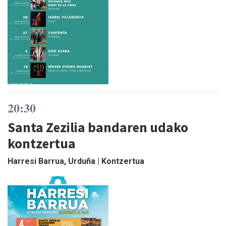
20:30
Santa Zezilia bandaren udako
kontzertua
Harresi Barrua, Urduña | Kontzertua