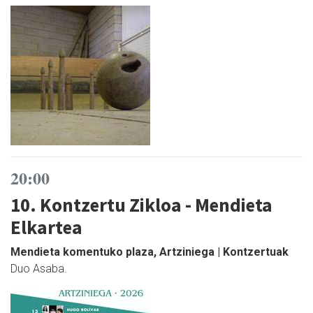
20:00
10. Kontzertu Zikloa - Mendieta
Elkartea
Mendieta komentuko plaza, Artziniega | Kontzertuak
Duo Asaba.