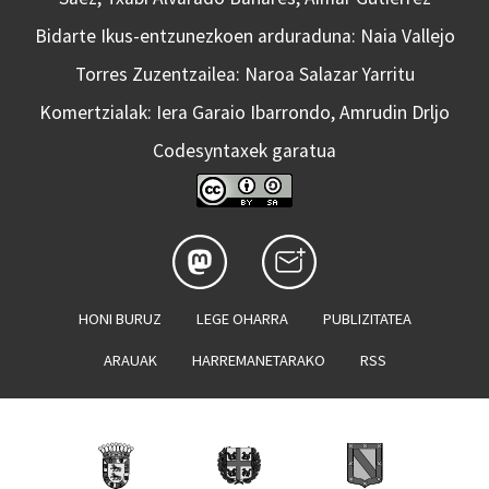
Bidarte Ikus-entzunezkoen arduraduna: Naia Vallejo
Torres Zuzentzailea: Naroa Salazar Yarritu
Komertzialak: Iera Garaio Ibarrondo, Amrudin Drljo
Codesyntaxek garatua
HONI BURUZ
LEGE OHARRA
PUBLIZITATEA
ARAUAK
HARREMANETARAKO
RSS