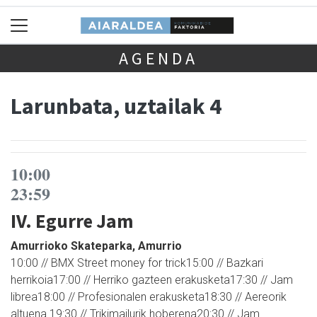
AGENDA
Larunbata, uztailak 4
10:00
23:59
IV. Egurre Jam
Amurrioko Skateparka, Amurrio
10:00 // BMX Street money for trick15:00 // Bazkari
herrikoia17:00 // Herriko gazteen erakusketa17:30 // Jam
librea18:00 // Profesionalen erakusketa18:30 // Aereorik
altuena 19:30 // Trikimailurik hoberena20:30 // Jam