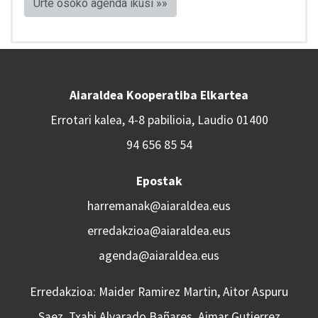
Urte osoko agenda ikusi »»
Aiaraldea Kooperatiba Elkartea
Errotari kalea, 4-8 pabilioia, Laudio 01400
94 656 85 54
Epostak
harremanak@aiaraldea.eus
erredakzioa@aiaraldea.eus
agenda@aiaraldea.eus
Erredakzioa: Maider Ramirez Martin, Aitor Aspuru
Saez, Txabi Alvarado Bañares, Aimar Gutierrez