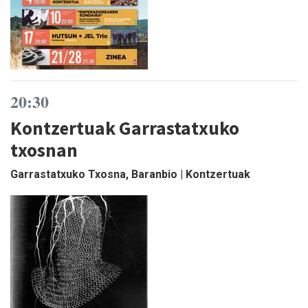
20:30
Kontzertuak Garrastatxuko
txosnan
Garrastatxuko Txosna, Baranbio | Kontzertuak