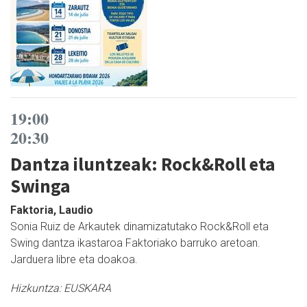
19:00
20:30
Dantza iluntzeak: Rock&Roll eta
Swinga
Faktoria, Laudio
Sonia Ruiz de Arkautek dinamizatutako Rock&Roll eta
Swing dantza ikastaroa Faktoriako barruko aretoan.
Jarduera libre eta doakoa.
Hizkuntza:
EUSKARA