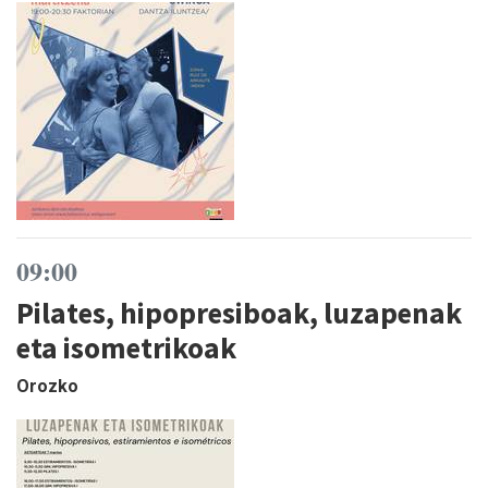
09:00
Pilates, hipopresiboak, luzapenak
eta isometrikoak
Orozko