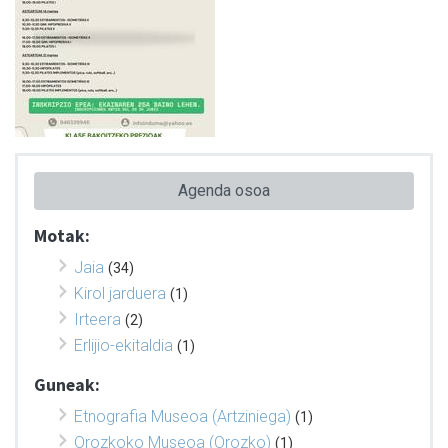
Agenda osoa
Motak:
Jaia
(34)
Kirol jarduera
(1)
Irteera
(2)
Erlijio-ekitaldia
(1)
Guneak:
Etnografia Museoa (Artziniega)
(1)
Orozkoko Museoa (Orozko)
(1)