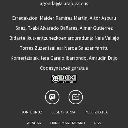
agenda@aiaraldea.eus
Erredakzioa: Maider Ramirez Martin, Aitor Aspuru
Saez, Txabi Alvarado Bañares, Aimar Gutierrez
Bidarte Ikus-entzunezkoen arduraduna: Naia Vallejo
Torres Zuzentzailea: Naroa Salazar Yarritu
Komertzialak: Iera Garaio Ibarrondo, Amrudin Drljo
Codesyntaxek garatua
HONI BURUZ
LEGE OHARRA
PUBLIZITATEA
ARAUAK
HARREMANETARAKO
RSS