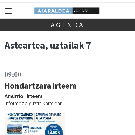
AGENDA
Asteartea, uztailak 7
09:00
Hondartzara irteera
Amurrio | Irteera
Informazio guztia kartelean.