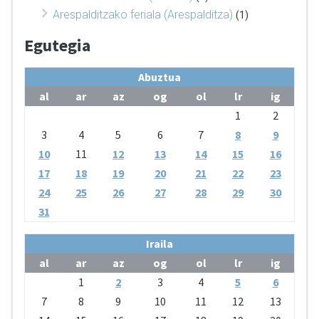
Arespalditzako feriala (Arespalditza)
(1)
Egutegia
Abuztua
al
ar
az
og
ol
lr
ig
1
2
3
4
5
6
7
8
9
10
11
12
13
14
15
16
17
18
19
20
21
22
23
24
25
26
27
28
29
30
31
Iraila
al
ar
az
og
ol
lr
ig
1
2
3
4
5
6
7
8
9
10
11
12
13