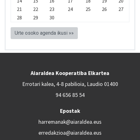
14
15
16
17
18
19
20
21
22
23
24
25
26
27
28
29
30
Urte osoko agenda ikusi »»
Aiaraldea Kooperatiba Elkartea
Errotari kalea, 4-8 pabilioia, Laudio 01400
94 656 85 54
Epostak
harremanak@aiaraldea.eus
erredakzioa@aiaraldea.eus