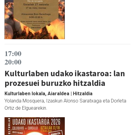
17:00
20:00
Kulturlaben udako ikastaroa: lan
prozesuei buruzko hitzaldia
Kulturlaben lokala, Aiaraldea | Hitzaldia
Yolanda Mosquera, Izaskun Alonso Saratxaga eta Dorleta
Ortiz de Elguearekin.