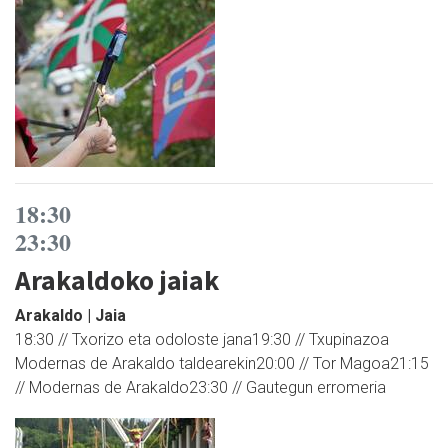
18:30
23:30
Arakaldoko jaiak
Arakaldo | Jaia
18:30 // Txorizo eta odoloste jana19:30 // Txupinazoa
Modernas de Arakaldo taldearekin20:00 // Tor Magoa21:15
// Modernas de Arakaldo23:30 // Gautegun erromeria