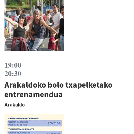
19:00
20:30
Arakaldoko bolo txapelketako
entrenamendua
Arakaldo