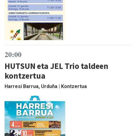
20:00
HUTSUN eta JEL Trio taldeen
kontzertua
Harresi Barrua, Urduña | Kontzertua