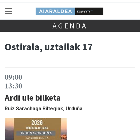
AGENDA
Ostirala, uztailak 17
09:00
13:30
Ardi ule bilketa
Ruiz Sarachaga Biltegiak, Urduña