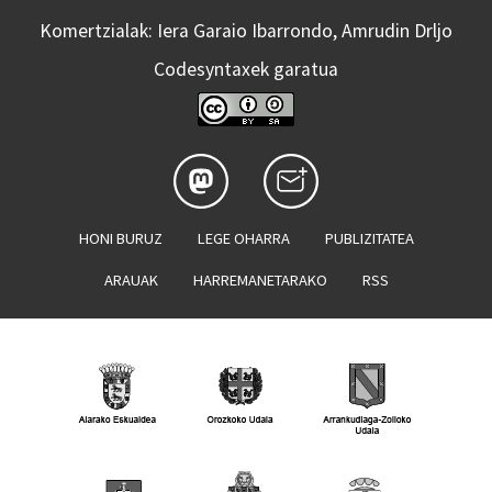
Komertzialak: Iera Garaio Ibarrondo, Amrudin Drljo
Codesyntaxek garatua
HONI BURUZ
LEGE OHARRA
PUBLIZITATEA
ARAUAK
HARREMANETARAKO
RSS