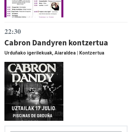
22:30
Cabron Dandyren kontzertua
Urduñako igerilekuak, Aiaraldea | Kontzertua