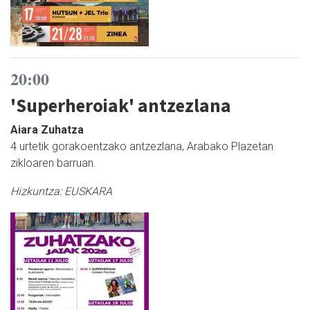
20:00
'Superheroiak' antzezlana
Aiara Zuhatza
4 urtetik gorakoentzako antzezlana, Arabako Plazetan
zikloaren barruan.
Hizkuntza:
EUSKARA