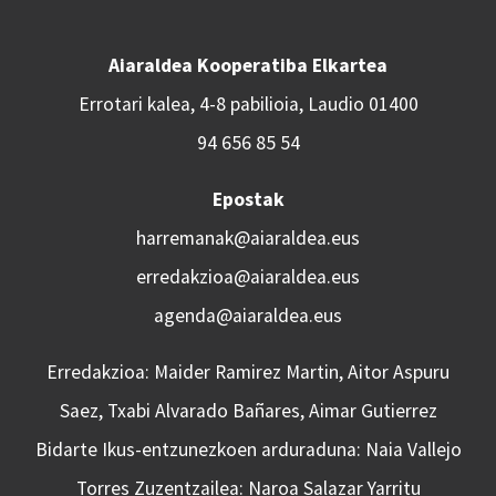
Aiaraldea Kooperatiba Elkartea
Errotari kalea, 4-8 pabilioia, Laudio 01400
94 656 85 54
Epostak
harremanak@aiaraldea.eus
erredakzioa@aiaraldea.eus
agenda@aiaraldea.eus
Erredakzioa: Maider Ramirez Martin, Aitor Aspuru
Saez, Txabi Alvarado Bañares, Aimar Gutierrez
Bidarte Ikus-entzunezkoen arduraduna: Naia Vallejo
Torres Zuzentzailea: Naroa Salazar Yarritu