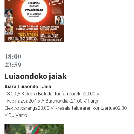
18:00
23:59
Luiaondoko jaiak
Aiara Luiaondo | Jaia
18:00 // Kalejira Beti Jai fanfarrearekin20:00 //
Txupinazoa20:15 // Buruhandiak21:00 // Ilargi
Elektrotxaranga23:00 // Kresala taldearen kontzertua02:30
// DJ Varro