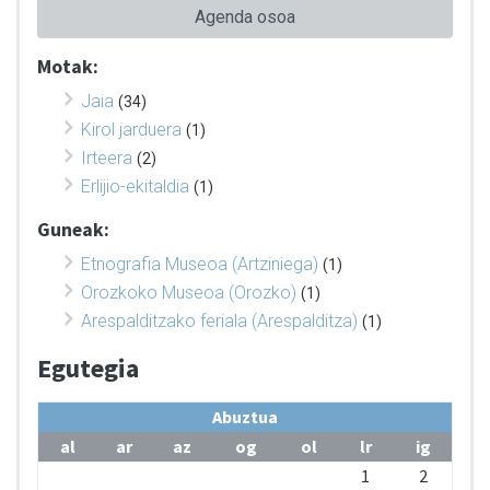
Agenda osoa
Motak:
Jaia
(34)
Kirol jarduera
(1)
Irteera
(2)
Erlijio-ekitaldia
(1)
Guneak:
Etnografia Museoa (Artziniega)
(1)
Orozkoko Museoa (Orozko)
(1)
Arespalditzako feriala (Arespalditza)
(1)
Egutegia
Abuztua
al
ar
az
og
ol
lr
ig
1
2