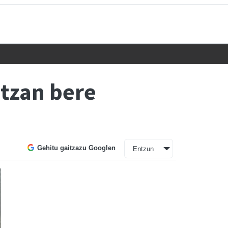
atzan bere
Gehitu gaitzazu Googlen
Entzun