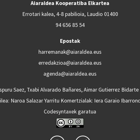
Aiaraldea Kooperatiba Elkartea
Errotari kalea, 4-8 pabilioia, Laudio 01400
94 656 85 54
Epostak
harremanak@aiaraldea.eus
erredakzioa@aiaraldea.eus
agenda@aiaraldea.eus
Aspuru Saez, Txabi Alvarado Bañares, Aimar Gutierrez Bidarte
lea: Naroa Salazar Yarritu Komertzialak: Iera Garaio Ibarron
Codesyntaxek garatua