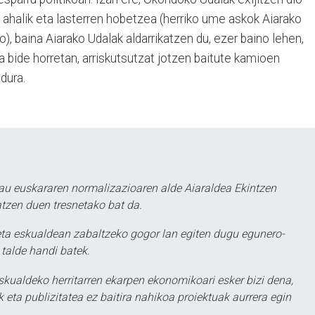
 ahalik eta lasterren hobetzea (herriko ume askok Aiarako
), baina Aiarako Udalak aldarrikatzen du, ezer baino lehen,
a bide horretan, arriskutsutzat jotzen baitute kamioen
dura.
au euskararen normalizazioaren alde Aiaraldea Ekintzen
atzen duen tresnetako bat da.
ta eskualdean zabaltzeko gogor lan egiten dugu egunero-
 talde handi batek.
eskualdeko herritarren ekarpen ekonomikoari esker bizi dena,
 eta publizitatea ez baitira nahikoa proiektuak aurrera egin