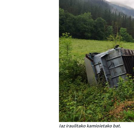
Iaz iraulitako kamioietako bat.