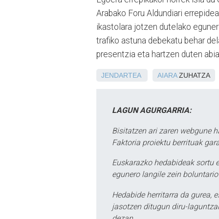
Arabako Foru Aldundiari errepidea
ikastolara jotzen dutelako egunero
trafiko astuna debekatu behar del
presentzia eta hartzen duten abia
JENDARTEA
AIARA
ZUHATZA
LAGUN AGURGARRIA:
Bisitatzen ari zaren webgune h
Faktoria proiektu berrituak gar
Euskarazko hedabideak sortu e
egunero langile zein boluntario
Hedabide herritarra da gurea, 
jasotzen ditugun diru-laguntzak
dezan.