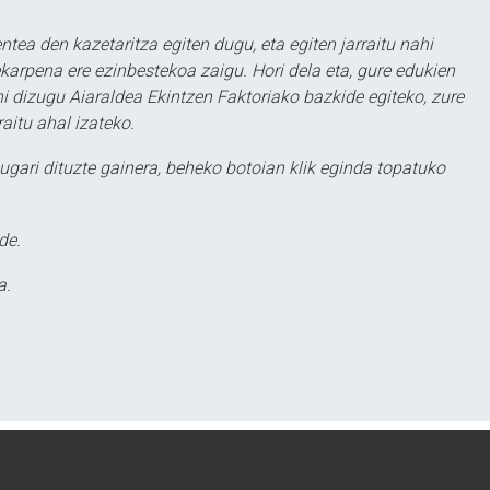
ntea den kazetaritza egiten dugu, eta egiten jarraitu nahi
karpena ere ezinbestekoa zaigu. Hori dela eta, gure edukien
hi dizugu Aiaraldea Ekintzen Faktoriako bazkide egiteko, zure
aitu ahal izateko.
ugari dituzte gainera, beheko botoian klik eginda topatuko
de.
a.