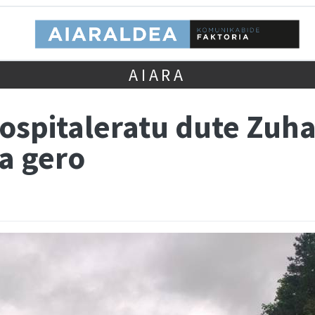
AIARA
 ospitaleratu dute Zuh
ta gero