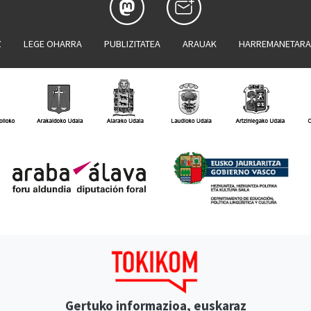
Z
LEGE OHARRA
PUBLIZITATEA
ARAUAK
HARREMANETAR
Gertuko informazioa, euskaraz