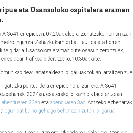
tripua eta Usansoloko ospitalera eraman
.
n A-3641 errepidean, 07:20ak aldera. Zuhatzako herrian izan
etro ingurura. Zehazki, kamioi bat irauli da eta horren
dute gidaria. Usansolora eraman dute osasun zerbitzuek,
 errepidean trafikoa bideratzeko, 10:30ak arte.
omunikabideari arratsaldean ibilgailuak tokian jarraitzen zuel
 gatazka puntua dela errepide hori. Izan ere, A-3641
 ezbeharrak. 2024an, esaterako, bi kamioik bide ertzean
,
abenduaren 23an
eta
abenduaren 3an
. Antzeko ezbeharrak
ta
egun bat baino gehiago behar izan zuten ibilgailua
esparru politikoan. Izan ere, Okondoko Udalak exijitzen dio