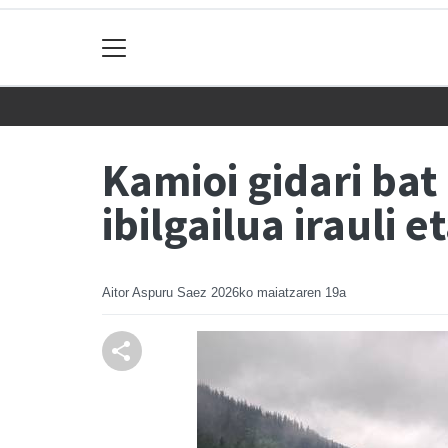
Kamioi gidari bat
ibilgailua irauli e
Aitor Aspuru Saez
2026ko maiatzaren 19a