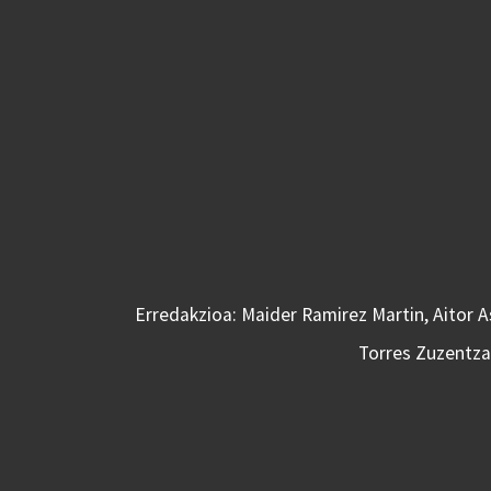
Erredakzioa: Maider Ramirez Martin, Aitor 
Torres Zuzentzai