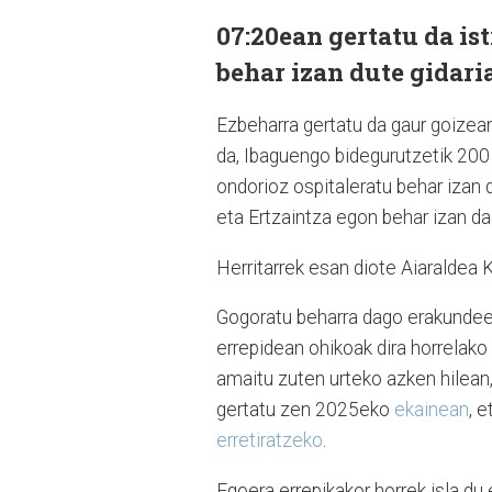
07:20ean gertatu da is
behar izan dute gidaria
Ezbeharra gertatu da gaur goizea
da, Ibaguengo bidegurutzetik 200 m
ondorioz ospitaleratu behar izan 
eta Ertzaintza egon behar izan da
Herritarrek esan diote Aiaraldea K
Gogoratu beharra dago erakundeen
errepidean ohikoak dira horrelako
amaitu zuten urteko azken hilean
gertatu zen 2025eko
ekainean
, e
erretiratzeko
.
Egoera errepikakor horrek isla du 