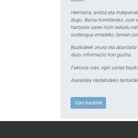
Herritarra, anitza eta independe
dugu. Baina horretarako, zure e
hartzaile zaren horri eskatu na
sustengua emateko, lanean jarr
Bazkideek onura eta abantaila 
duzu informazio hori guztia.
Faktoria izan, egin zaitez bazki
Aiaraldea Hedabideko lantalde
Izan bazkide