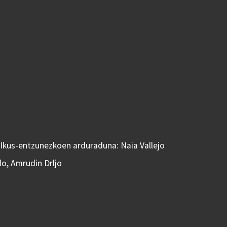
 Ikus-entzunezkoen arduraduna: Naia Vallejo
do, Amrudin Drljo