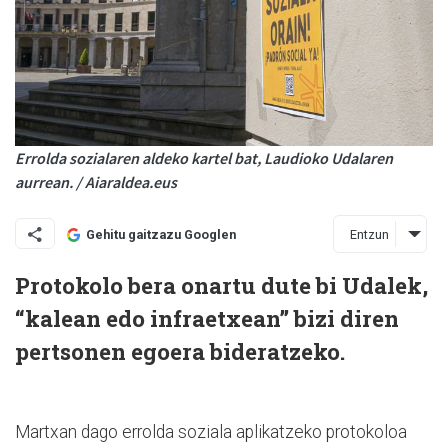
Errolda sozialaren aldeko kartel bat, Laudioko Udalaren
aurrean. / Aiaraldea.eus
Entzun
Gehitu gaitzazu Googlen
Protokolo bera onartu dute bi Udalek,
“kalean edo infraetxean” bizi diren
pertsonen egoera bideratzeko.
Martxan dago errolda soziala aplikatzeko protokoloa