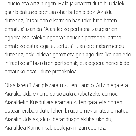
Laudio eta Artziniegan. Hala jakinarazi dute bi Udalek
gaur bidalitako prentsa ohar baten bidez. Azaldu
dutenez, “otsailean elkarrekin hasitako bide baten
emaitza” izan da, “Aiaraldeko pertsona zaurgarrien
egoera eta kaleko egoeran dauden pertsonei arreta
emateko estrategia aztertuta”. Izan ere, nabarmendu
dutenez, eskualdean geroz eta gehiago dira “kalean edo
infraetxean” bizi diren pertsonak, eta egoera horiei bide
emateko osatu dute protokoloa.
Otsailaren 17an plazaratu zuten Laudio, Artziniega eta
Aiarako Udalek errolda soziala aktibatzeko asmoa.
Aiaraldeko Kuadrillara eraman zuten gaia, eta horren
ostean erabaki dute lehen bi udalerriek urratsa ematea.
Aiarako Udalak, aldiz, beranduago aktibatuko du,
Aiaraldea Komunikabideak jakin izan duenez.