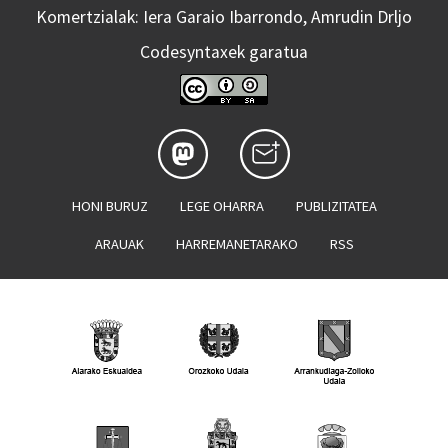
Komertzialak: Iera Garaio Ibarrondo, Amrudin Drljo
Codesyntaxek garatua
HONI BURUZ
LEGE OHARRA
PUBLIZITATEA
ARAUAK
HARREMANETARAKO
RSS