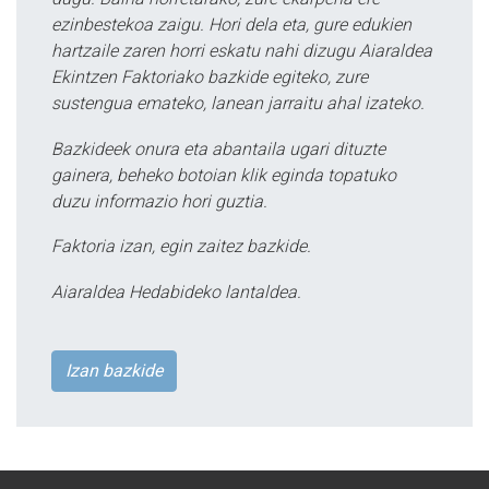
ezinbestekoa zaigu. Hori dela eta, gure edukien
hartzaile zaren horri eskatu nahi dizugu Aiaraldea
Ekintzen Faktoriako bazkide egiteko, zure
sustengua emateko, lanean jarraitu ahal izateko.
Bazkideek onura eta abantaila ugari dituzte
gainera, beheko botoian klik eginda topatuko
duzu informazio hori guztia.
Faktoria izan, egin zaitez bazkide.
Aiaraldea Hedabideko lantaldea.
Izan bazkide