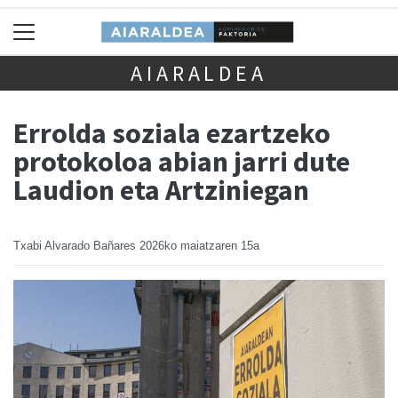
AIARALDEA
Errolda soziala ezartzeko
protokoloa abian jarri dute
Laudion eta Artziniegan
Txabi Alvarado Bañares
2026ko maiatzaren 15a