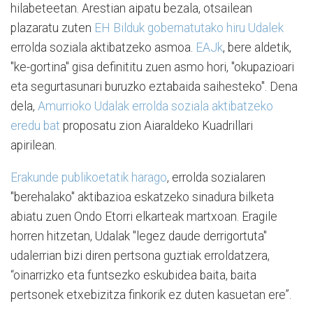
hilabeteetan. Arestian aipatu bezala, otsailean
plazaratu zuten
EH Bilduk gobernatutako hiru Udalek
errolda soziala aktibatzeko asmoa.
EAJk
, bere aldetik,
"ke-gortina" gisa definititu zuen asmo hori, "okupazioari
eta segurtasunari buruzko eztabaida saihesteko". Dena
dela,
Amurrioko Udalak errolda soziala aktibatzeko
eredu bat
proposatu zion Aiaraldeko Kuadrillari
apirilean.
Erakunde publikoetatik harago
, errolda sozialaren
"berehalako" aktibazioa eskatzeko sinadura bilketa
abiatu zuen Ondo Etorri elkarteak martxoan. Eragile
horren hitzetan, Udalak "legez daude derrigortuta"
udalerrian bizi diren pertsona guztiak erroldatzera,
“oinarrizko eta funtsezko eskubidea baita, baita
pertsonek etxebizitza finkorik ez duten kasuetan ere”.