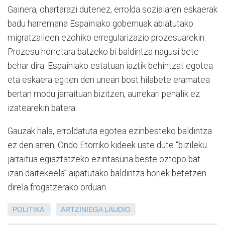
Gainera, ohartarazi dutenez, errolda sozialaren eskaerak
badu harremana Espainiako gobernuak abiatutako
migratzaileen ezohiko erregularizazio prozesuarekin.
Prozesu horretara batzeko bi baldintza nagusi bete
behar dira: Espainiako estatuan iaztik behintzat egotea
eta eskaera egiten den unean bost hilabete eramatea
bertan modu jarraituan bizitzen, aurrekari penalik ez
izatearekin batera.
Gauzak hala, erroldatuta egotea ezinbesteko baldintza
ez den arren, Ondo Etorriko kideek uste dute “bizileku
jarraitua egiaztatzeko ezintasuna beste oztopo bat
izan daitekeela” aipatutako baldintza horiek betetzen
direla frogatzerako orduan.
POLITIKA
ARTZINIEGA
LAUDIO