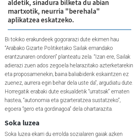
aldetik, sinadura bilketa du abian
martxotik, neurria "berehala"
aplikatzea eskatzeko.
Bi tokiko erakundeek gogorarazi dute ekimen hau
“Arabako Gizarte Politiketako Sailak emandako
erantzunaren ondoren” planteatu zela. “Izan ere, Sailak
adierazi zuen ados zegoela helarazitako azterketarekin
eta proposamenekin, baina baliabiderik eskaintzen ez
zuenez, aurrera egin behar dela uste da”, argudiatu dute.
Horregatik erabaki dute eskualdetik “urratsak” ematen
hastea, “autonomia eta gizarteratzea sustatzeko”,
egoera “gero eta gordinagoa” dela ohartarazita.
Soka luzea
Soka luzea ekarri du errolda sozialaren gaiak azken