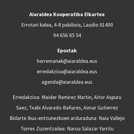
Aiaraldea Kooperatiba Elkartea
Errotari kalea, 4-8 pabilioia, Laudio 01400
94 656 85 54
Epostak
harremanak@aiaraldea.eus
erredakzioa@aiaraldea.eus
agenda@aiaraldea.eus
Erredakzioa: Maider Ramirez Martin, Aitor Aspuru
Saez, Txabi Alvarado Bañares, Aimar Gutierrez
Bidarte Ikus-entzunezkoen arduraduna: Naia Vallejo
Torres Zuzentzailea: Naroa Salazar Yarritu