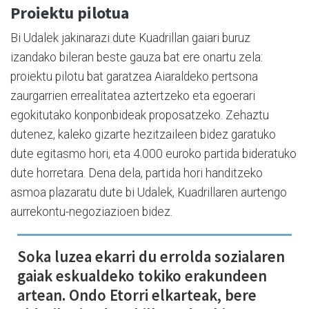
Proiektu pilotua
Bi Udalek jakinarazi dute Kuadrillan gaiari buruz
izandako bileran beste gauza bat ere onartu zela:
proiektu pilotu bat garatzea Aiaraldeko pertsona
zaurgarrien errealitatea aztertzeko eta egoerari
egokitutako konponbideak proposatzeko. Zehaztu
dutenez, kaleko gizarte hezitzaileen bidez garatuko
dute egitasmo hori, eta 4.000 euroko partida bideratuko
dute horretara. Dena dela, partida hori handitzeko
asmoa plazaratu dute bi Udalek, Kuadrillaren aurtengo
aurrekontu-negoziazioen bidez.
Soka luzea ekarri du errolda sozialaren
gaiak eskualdeko tokiko erakundeen
artean. Ondo Etorri elkarteak, bere