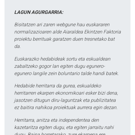
LAGUN AGURGARRIA:
Bisitatzen ari zaren webgune hau euskararen
normalizazioaren alde Aiaraldea Ekintzen Faktoria
proiektu berrituak garatzen duen tresnetako bat
da.
Euskarazko hedabideak sortu eta eskualdean
zabaltzeko gogor lan egiten dugu egunero-
egunero langile zein boluntario talde handi batek.
Hedabide herritarra da gurea, eskualdeko
herritarren ekarpen ekonomikoari esker bizi dena,
jasotzen ditugun diru-laguntzak eta publizitatea
ez baitira nahikoa proiektuak aurrera egin dezan.
Herritarra, anitza eta independentea den
kazetaritza egiten dugu, eta egiten jarraitu nahi
dugu. Baina horretarako, zure ekarpena ere