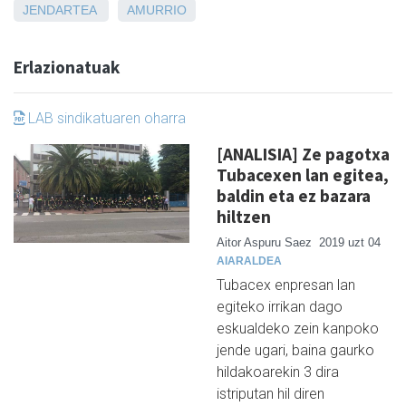
JENDARTEA
AMURRIO
Erlazionatuak
LAB sindikatuaren oharra
[ANALISIA] Ze pagotxa
Tubacexen lan egitea,
baldin eta ez bazara
hiltzen
Aitor Aspuru Saez
2019 uzt 04
AIARALDEA
Tubacex enpresan lan
egiteko irrikan dago
eskualdeko zein kanpoko
jende ugari, baina gaurko
hildakoarekin 3 dira
istriputan hil diren