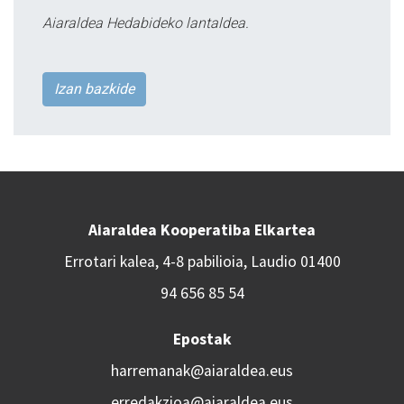
Aiaraldea Hedabideko lantaldea.
Izan bazkide
Aiaraldea Kooperatiba Elkartea
Errotari kalea, 4-8 pabilioia, Laudio 01400
94 656 85 54
Epostak
harremanak@aiaraldea.eus
erredakzioa@aiaraldea.eus