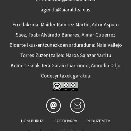
agenda@aiaraldea.eus
Erredakzioa: Maider Ramirez Martin, Aitor Aspuru
Saez, Txabi Alvarado Bañares, Aimar Gutierrez
Bidarte Ikus-entzunezkoen arduraduna: Naia Vallejo
Torres Zuzentzailea: Naroa Salazar Yarritu
Komertzialak: Iera Garaio Ibarrondo, Amrudin Drljo
Codesyntaxek garatua
HONI BURUZ
LEGE OHARRA
PUBLIZITATEA