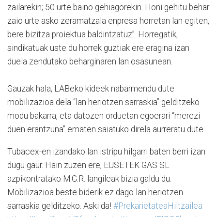
zailarekin; 50 urte baino gehiagorekin. Honi gehitu behar
zaio urte asko zeramatzala enpresa horretan lan egiten,
bere bizitza proiektua baldintzatuz”. Horregatik,
sindikatuak uste du horrek guztiak ere eragina izan
duela zendutako beharginaren lan osasunean.
Gauzak hala, LABeko kideek nabarmendu dute
mobilizazioa dela “lan heriotzen sarraskia” gelditzeko
modu bakarra, eta datozen orduetan egoerari “merezi
duen erantzuna” ematen saiatuko direla aurreratu dute.
Tubacex-en izandako lan istripu hilgarri baten berri izan
dugu gaur. Hain zuzen ere, EUSETEK GAS SL
azpikontratako M.G.R. langileak bizia galdu du.
Mobilizazioa beste biderik ez dago lan heriotzen
sarraskia gelditzeko. Aski da!
#PrekarietateaHiltzailea