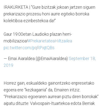
IRAKURKETA | "Gure bizitzak jokoan jartzen siguen
prekarizazio prozesu honi aurre egiteko borroka
kolektiboa ezinbestekoa da!"
Gaur 19:00etan Laudioko plazan herri-
mobilizazioa!
#PrekarietateaHiltzailea
pic.twitter.com/pqRPiqtQBs
— Ernai Aiaraldea (@ErnaiAiaraldea)
September 18,
2019
Horrez gain, eskualdeko gainontzeko enpresetako
egoera ere “kezkagarria” da, Ernairen iritziz.
“Prekarizazio egoeraren aurrean piztu diren borrokak”
aipatu dituzte: Valvospain-Ituartekoa edota Berriak