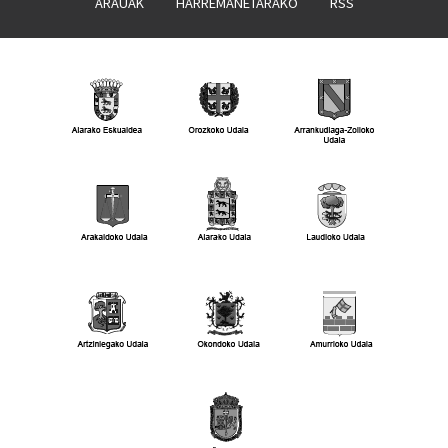
ARAUAK
HARREMANETARAKO
RSS