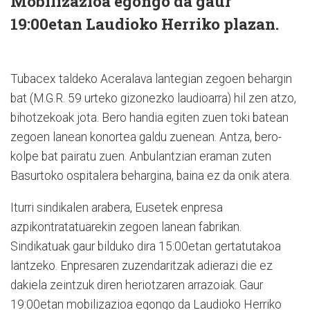
Mobilizazioa egongo da gaur
19:00etan Laudioko Herriko plazan.
Tubacex taldeko Aceralava lantegian zegoen behargin
bat (M.G.R. 59 urteko gizonezko laudioarra) hil zen atzo,
bihotzekoak jota. Bero handia egiten zuen toki batean
zegoen lanean konortea galdu zuenean. Antza, bero-
kolpe bat pairatu zuen. Anbulantzian eraman zuten
Basurtoko ospitalera behargina, baina ez da onik atera.
Iturri sindikalen arabera, Eusetek enpresa
azpikontratatuarekin zegoen lanean fabrikan.
Sindikatuak gaur bilduko dira 15:00etan gertatutakoa
lantzeko. Enpresaren zuzendaritzak adierazi die ez
dakiela zeintzuk diren heriotzaren arrazoiak. Gaur
19:00etan mobilizazioa egongo da Laudioko Herriko