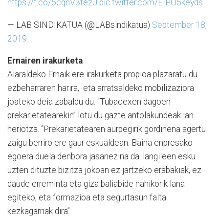
https://t.co/6cqnV3fezJ
pic.twitter.com/EIPO5keyds
— LAB SINDIKATUA (@LABsindikatua)
September 18,
2019
Ernairen irakurketa
Aiaraldeko Ernaik ere irakurketa propioa plazaratu du
ezbeharraren harira, eta arratsaldeko mobilizaziora
joateko deia zabaldu du. “Tubacexen dagoen
prekarietatearekin” lotu du gazte antolakundeak lan
heriotza. “Prekarietatearen aurpegirik gordinena agertu
zaigu berriro ere gaur eskualdean. Baina enpresako
egoera duela denbora jasanezina da: langileen esku
uzten dituzte bizitza jokoan ez jartzeko erabakiak, ez
daude erreminta eta giza baliabide nahikorik lana
egiteko, eta formazioa eta segurtasun falta
kezkagarriak dira”.