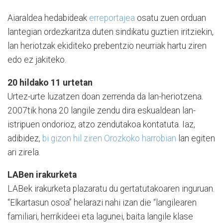
Aiaraldea hedabideak
erreportajea
osatu zuen orduan
lantegian ordezkaritza duten sindikatu guztien iritziekin,
lan heriotzak ekiditeko prebentzio neurriak hartu ziren
edo ez jakiteko.
20 hildako 11 urtetan
Urtez-urte luzatzen doan zerrenda da lan-heriotzena.
2007tik hona 20 langile zendu dira eskualdean lan-
istripuen ondorioz, atzo zendutakoa kontatuta. Iaz,
adibidez,
bi gizon hil ziren Orozkoko harrobian
lan egiten
ari zirela.
LABen irakurketa
LABek irakurketa plazaratu du gertatutakoaren inguruan.
“Elkartasun osoa” helarazi nahi izan die “langilearen
familiari, herrikideei eta lagunei, baita langile klase