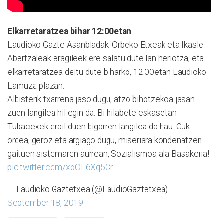
Elkarretaratzea bihar 12:00etan
Laudioko Gazte Asanbladak, Orbeko Etxeak eta Ikasle
Abertzaleak eragileek ere salatu dute lan heriotza; eta
elkarretaratzea deitu dute biharko, 12:00etan Laudioko
Lamuza plazan.
Albisterik txarrena jaso dugu, atzo bihotzekoa jasan
zuen langilea hil egin da. Bi hilabete eskasetan
Tubacexek erail duen bigarren langilea da hau. Guk
ordea, geroz eta argiago dugu, miseriara kondenatzen
gaituen sistemaren aurrean, Sozialismoa ala Basakeria!
pic.twitter.com/xoOL6Xq5Cr
— Laudioko Gaztetxea (@LaudioGaztetxea)
September 18, 2019