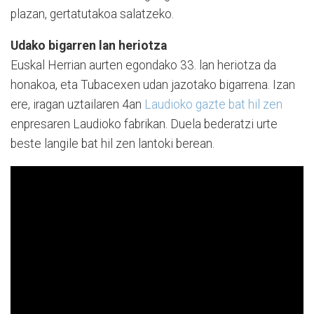
plazan, gertatutakoa salatzeko.
Udako bigarren lan heriotza
Euskal Herrian aurten egondako 33. lan heriotza da
honakoa, eta Tubacexen udan jazotako bigarrena. Izan
ere, iragan uztailaren 4an
Laudioko gazte bat hil zen
enpresaren Laudioko fabrikan. Duela bederatzi urte
beste langile bat hil zen lantoki berean.