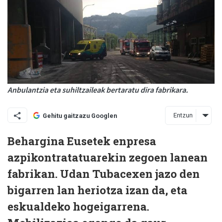
Anbulantzia eta suhiltzaileak bertaratu dira fabrikara.
Entzun
Gehitu gaitzazu Googlen
Behargina Eusetek enpresa
azpikontratatuarekin zegoen lanean
fabrikan. Udan Tubacexen jazo den
bigarren lan heriotza izan da, eta
eskualdeko hogeigarrena.