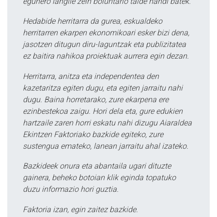
egunero langile zein boluntario talde handi batek.
Hedabide herritarra da gurea, eskualdeko
herritarren ekarpen ekonomikoari esker bizi dena,
jasotzen ditugun diru-laguntzak eta publizitatea
ez baitira nahikoa proiektuak aurrera egin dezan.
Herritarra, anitza eta independentea den
kazetaritza egiten dugu, eta egiten jarraitu nahi
dugu. Baina horretarako, zure ekarpena ere
ezinbestekoa zaigu. Hori dela eta, gure edukien
hartzaile zaren horri eskatu nahi dizugu Aiaraldea
Ekintzen Faktoriako bazkide egiteko, zure
sustengua emateko, lanean jarraitu ahal izateko.
Bazkideek onura eta abantaila ugari dituzte
gainera, beheko botoian klik eginda topatuko
duzu informazio hori guztia.
Faktoria izan, egin zaitez bazkide.