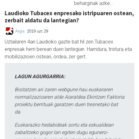
beharginak azke…
Laudioko Tubacex enpresako istripuaren ostean,
zerbait aldatu da lantegian?
Argia
2019 uzt 29
Uztailaren 4an Laudioko gazte bat hil zen Tubacex
enpresak herri berean duen lantegian. Harridura, tristura eta
mobilizazioen ostean, ordea, zer gert…
LAGUN AGURGARRIA:
Bisitatzen ari zaren webgune hau euskararen
normalizazioaren alde Aiaraldea Ekintzen Faktoria
proiektu berrituak garatzen duen tresnetako bat
da.
Euskarazko hedabideak sortu eta eskualdean
zabaltzeko gogor lan egiten dugu egunero-