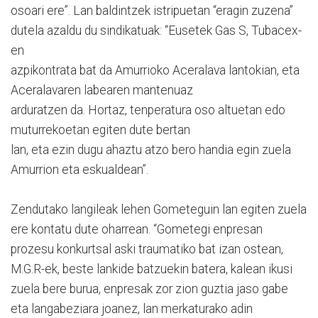
osoari ere”. Lan baldintzek istripuetan “eragin zuzena”
dutela azaldu du sindikatuak: “Eusetek Gas S, Tubacex-
en
azpikontrata bat da Amurrioko Aceralava lantokian, eta
Aceralavaren labearen mantenuaz
arduratzen da. Hortaz, tenperatura oso altuetan edo
muturrekoetan egiten dute bertan
lan, eta ezin dugu ahaztu atzo bero handia egin zuela
Amurrion eta eskualdean”.
Zendutako langileak lehen Gometeguin lan egiten zuela
ere kontatu dute oharrean. “Gometegi enpresan
prozesu konkurtsal aski traumatiko bat izan ostean,
M.G.R-ek, beste lankide batzuekin batera, kalean ikusi
zuela bere burua, enpresak zor zion guztia jaso gabe
eta langabeziara joanez, lan merkaturako adin