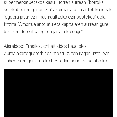
supermerkatuetakoa kasu. Horren aurrean, “borroka
kolektiboaren garrantzia” azpimarratu du antolakundeak,
“egoera jasanezin hau iraultzeko ezinbestekoa” dela
iritzita. “Amorrua antolatu eta kapitalaren aurrean gure
bizitzen defentsa egiten jarraituko dugu”.
Aiaraldeko Ernaiko zenbait kidek Laudioko
Zumalakarregi etorbidea moztu zuten iragan uztailean
Tubecexen gertatutako beste lan heriotza salatzeko: