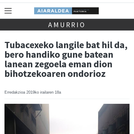
AMURRIO
Tubacexeko langile bat hil da,
bero handiko gune batean
lanean zegoela eman dion
bihotzekoaren ondorioz
Erredakzioa
2019ko irailaren 18a