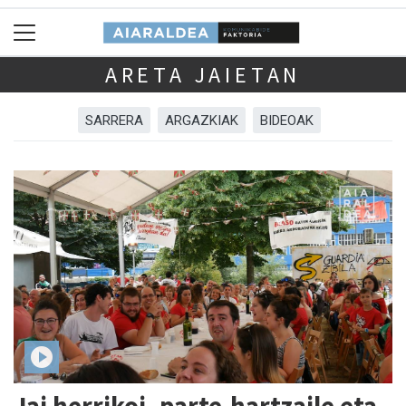
ARETA JAIETAN
SARRERA
ARGAZKIAK
BIDEOAK
Jai herrikoi, parte-hartzaile eta