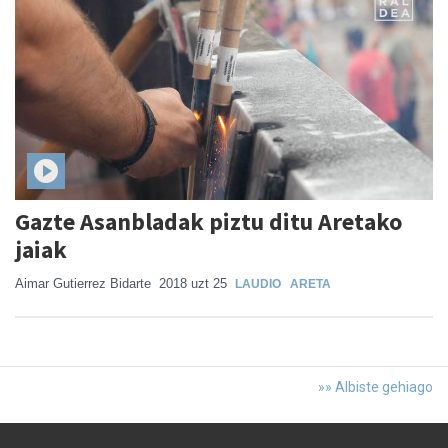
Gazte Asanbladak piztu ditu Aretako
jaiak
Aimar Gutierrez Bidarte
2018 uzt 25
LAUDIO
ARETA
»» Albiste gehiago