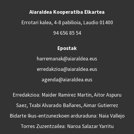
Aiaraldea Kooperatiba Elkartea
Errotari kalea, 4-8 pabilioia, Laudio 01400
94 656 85 54
Epostak
harremanak@aiaraldea.eus
erredakzioa@aiaraldea.eus
agenda@aiaraldea.eus
Erredakzioa: Maider Ramirez Martin, Aitor Aspuru
Saez, Txabi Alvarado Bañares, Aimar Gutierrez
Bidarte Ikus-entzunezkoen arduraduna: Naia Vallejo
Torres Zuzentzailea: Naroa Salazar Yarritu