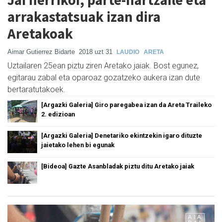
arrakastatsuak izan dira
Aretakoak
Aimar Gutierrez Bidarte
2018 uzt 31
LAUDIO
ARETA
Uztailaren 25ean piztu ziren Aretako jaiak. Bost egunez,
egitarau zabal eta oparoaz gozatzeko aukera izan dute
bertaratutakoek.
[Argazki Galeria] Giro paregabea izan da Areta Traileko
2. edizioan
[Argazki Galeria] Denetariko ekintzekin igaro dituzte
jaietako lehen bi egunak
[Bideoa] Gazte Asanbladak piztu ditu Aretako jaiak