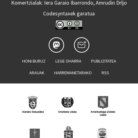
Komertzialak: Iera Garaio Ibarrondo, Amrudin Drljo
Codesyntaxek garatua
HONI BURUZ
LEGE OHARRA
PUBLIZITATEA
ARAUAK
HARREMANETARAKO
RSS