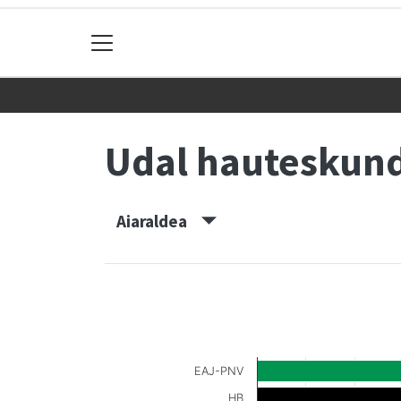
Udal hauteskun
Aiaraldea
EAJ-PNV
HB