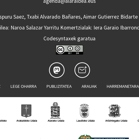
agenda@aiaraldea.eus
Aspuru Saez, Txabi Alvarado Bañares, Aimar Gutierrez Bidarte
lea: Naroa Salazar Yarritu Komertzialak: Iera Garaio Ibarron
Codesyntaxek garatua
Z
LEGE OHARRA
PUBLIZITATEA
ARAUAK
HARREMANETAR