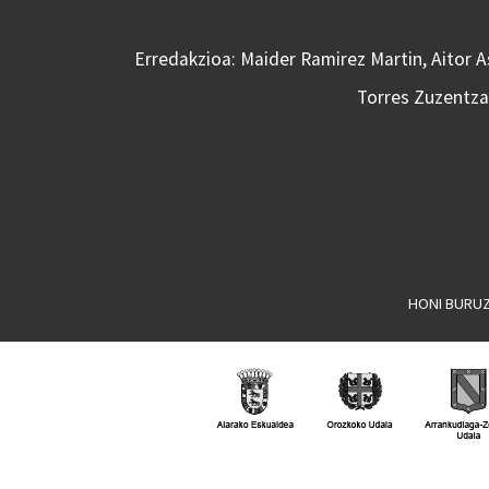
Erredakzioa: Maider Ramirez Martin, Aitor 
Torres Zuzentzai
HONI BURU