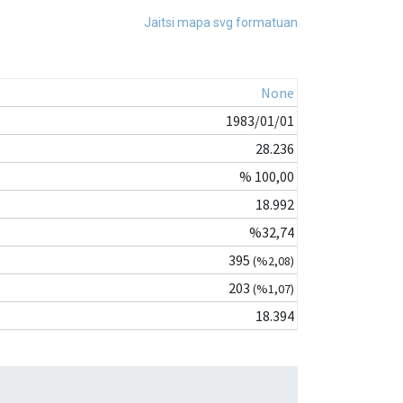
Jaitsi mapa svg formatuan
None
1983/01/01
28.236
% 100,00
18.992
%32,74
395
(%2,08)
203
(%1,07)
18.394