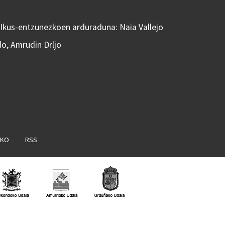
 Ikus-entzunezkoen arduraduna: Naia Vallejo
do, Amrudin Drljo
AKO
RSS