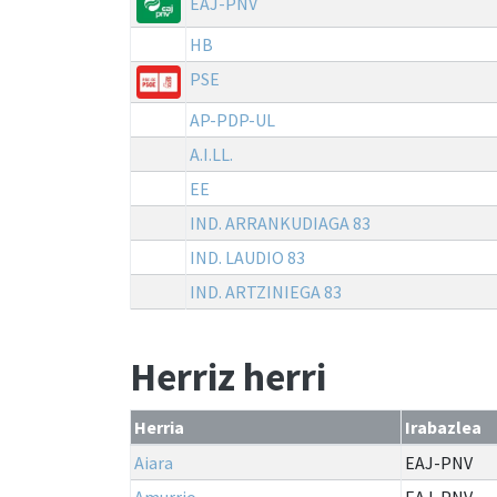
EAJ-PNV
HB
PSE
AP-PDP-UL
A.I.LL.
EE
IND. ARRANKUDIAGA 83
IND. LAUDIO 83
IND. ARTZINIEGA 83
Herriz herri
Herria
Irabazlea
Aiara
EAJ-PNV
Amurrio
EAJ-PNV