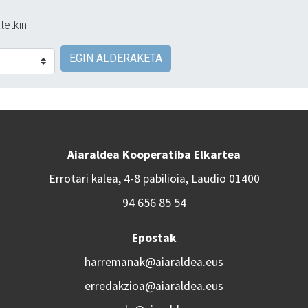
tetkin
EGIN ALDERAKETA
Aiaraldea Kooperatiba Elkartea
Errotari kalea, 4-8 pabilioia, Laudio 01400
94 656 85 54
Epostak
harremanak@aiaraldea.eus
erredakzioa@aiaraldea.eus