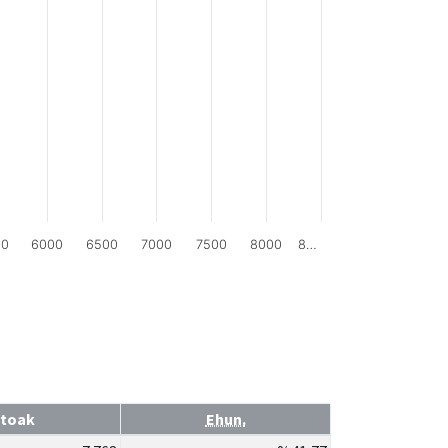
00
6000
6500
7000
7500
8000
8…
toak
Ehun.