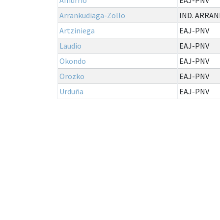
Arrankudiaga-Zollo
IND. ARRAN
Artziniega
EAJ-PNV
Laudio
EAJ-PNV
Okondo
EAJ-PNV
Orozko
EAJ-PNV
Urduña
EAJ-PNV