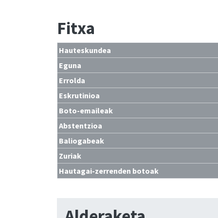
Fitxa
Hauteskundea
Eguna
Errolda
Eskrutinioa
Boto-emaileak
Abstentzioa
Baliogabeak
Zuriak
Hautagai-zerrenden botoak
Alderaketa