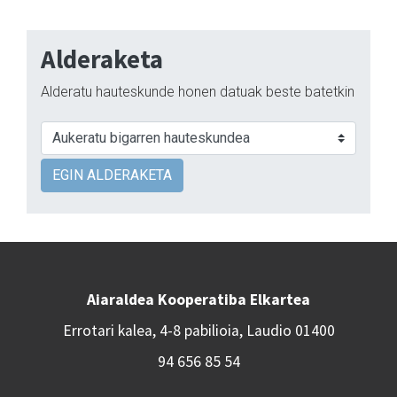
Alderaketa
Alderatu hauteskunde honen datuak beste batetkin
EGIN ALDERAKETA
Aiaraldea Kooperatiba Elkartea
Errotari kalea, 4-8 pabilioia, Laudio 01400
94 656 85 54