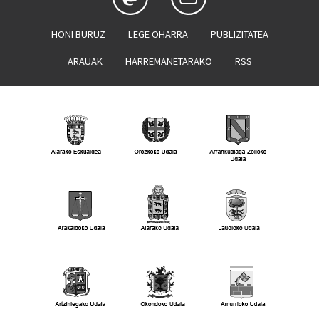
HONI BURUZ
LEGE OHARRA
PUBLIZITATEA
ARAUAK
HARREMANETARAKO
RSS