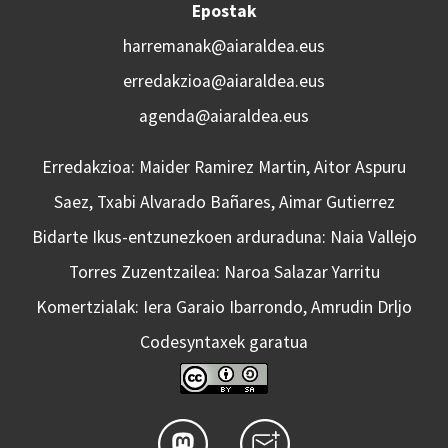
Epostak
harremanak@aiaraldea.eus
erredakzioa@aiaraldea.eus
agenda@aiaraldea.eus
Erredakzioa: Maider Ramirez Martin, Aitor Aspuru
Saez, Txabi Alvarado Bañares, Aimar Gutierrez
Bidarte Ikus-entzunezkoen arduraduna: Naia Vallejo
Torres Zuzentzailea: Naroa Salazar Yarritu
Komertzialak: Iera Garaio Ibarrondo, Amrudin Drljo
Codesyntaxek garatua