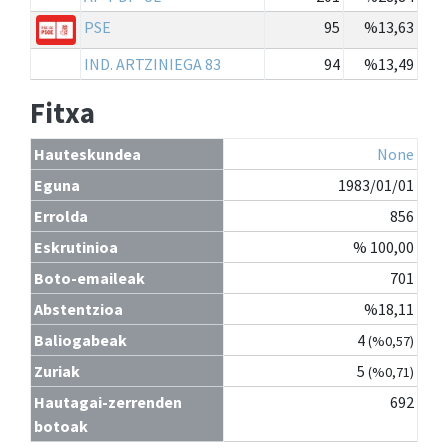
PSE
95
%13,63
IND. ARTZINIEGA 83
94
%13,49
Fitxa
Hauteskundea
None
Eguna
1983/01/01
Errolda
856
Eskrutinioa
% 100,00
Boto-emaileak
701
Abstentzioa
%18,11
Baliogabeak
4
(%0,57)
Zuriak
5
(%0,71)
Hautagai-zerrenden
692
botoak