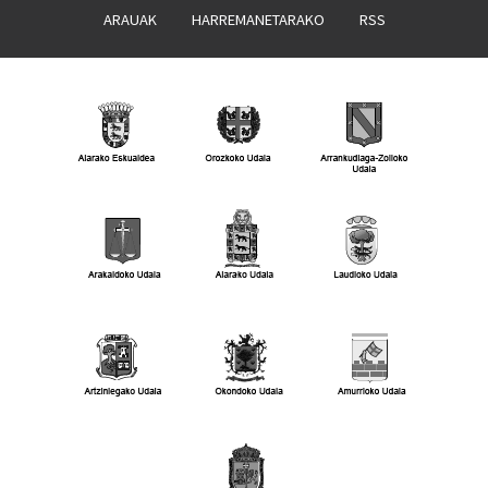
ARAUAK
HARREMANETARAKO
RSS