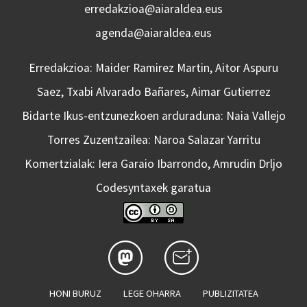
erredakzioa@aiaraldea.eus
agenda@aiaraldea.eus
Erredakzioa: Maider Ramirez Martin, Aitor Aspuru
Saez, Txabi Alvarado Bañares, Aimar Gutierrez
Bidarte Ikus-entzunezkoen arduraduna: Naia Vallejo
Torres Zuzentzailea: Naroa Salazar Yarritu
Komertzialak: Iera Garaio Ibarrondo, Amrudin Drljo
Codesyntaxek garatua
HONI BURUZ
LEGE OHARRA
PUBLIZITATEA