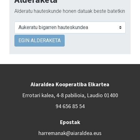
Alderatu hauteskunde honen datuak beste batetkin
EGIN ALDERAKETA
Aiaraldea Kooperatiba Elkartea
Errotari kalea, 4-8 pabilioia, Laudio 01400
94 656 85 54
Epostak
harremanak@aiaraldea.eus