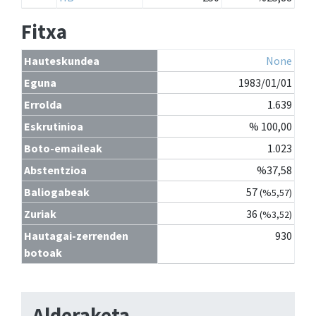
Fitxa
Hauteskundea
None
Eguna
1983/01/01
Errolda
1.639
Eskrutinioa
% 100,00
Boto-emaileak
1.023
Abstentzioa
%37,58
Baliogabeak
57
(%5,57)
Zuriak
36
(%3,52)
Hautagai-zerrenden
930
botoak
Alderaketa