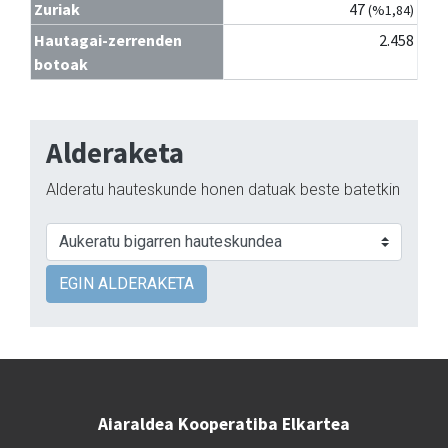
Zuriak
47
(%1,84)
Hautagai-zerrenden
2.458
botoak
Alderaketa
Alderatu hauteskunde honen datuak beste batetkin
EGIN ALDERAKETA
Aiaraldea Kooperatiba Elkartea