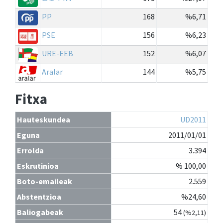
PP
168
%6,71
PSE
156
%6,23
URE-EEB
152
%6,07
Aralar
144
%5,75
Fitxa
Hauteskundea
UD2011
Eguna
2011/01/01
Errolda
3.394
Eskrutinioa
% 100,00
Boto-emaileak
2.559
Abstentzioa
%24,60
Baliogabeak
54
(%2,11)