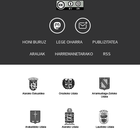
HONI BURUZ
LEGE OHARRA
PUBLIZITATEA
ARAUAK
HARREMANETARAKO
RSS