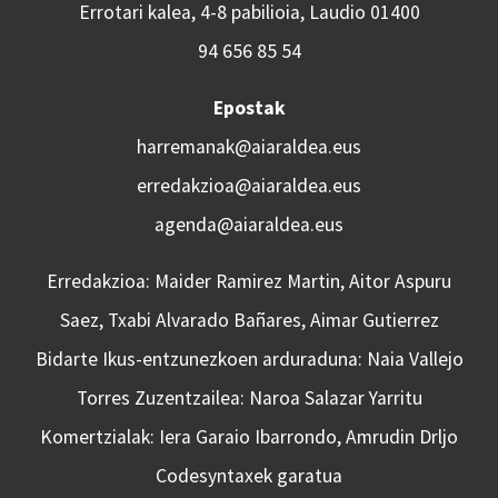
Errotari kalea, 4-8 pabilioia, Laudio 01400
94 656 85 54
Epostak
harremanak@aiaraldea.eus
erredakzioa@aiaraldea.eus
agenda@aiaraldea.eus
Erredakzioa: Maider Ramirez Martin, Aitor Aspuru
Saez, Txabi Alvarado Bañares, Aimar Gutierrez
Bidarte Ikus-entzunezkoen arduraduna: Naia Vallejo
Torres Zuzentzailea: Naroa Salazar Yarritu
Komertzialak: Iera Garaio Ibarrondo, Amrudin Drljo
Codesyntaxek garatua