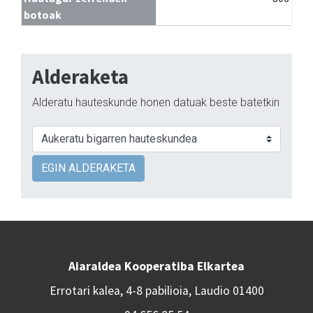
botoak
Alderaketa
Alderatu hauteskunde honen datuak beste batetkin
EGIN ALDERAKETA
Aiaraldea Kooperatiba Elkartea
Errotari kalea, 4-8 pabilioia, Laudio 01400