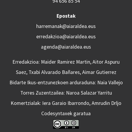
94 656 85 54
Epostak
harremanak@aiaraldea.eus
erredakzioa@aiaraldea.eus
agenda@aiaraldea.eus
Erredakzioa: Maider Ramirez Martin, Aitor Aspuru
Saez, Txabi Alvarado Bañares, Aimar Gutierrez
Bidarte Ikus-entzunezkoen arduraduna: Naia Vallejo
Torres Zuzentzailea: Naroa Salazar Yarritu
Komertzialak: Iera Garaio Ibarrondo, Amrudin Drljo
Codesyntaxek garatua