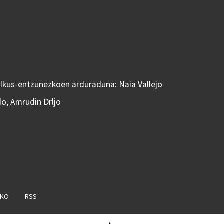
 Ikus-entzunezkoen arduraduna: Naia Vallejo
do, Amrudin Drljo
AKO
RSS