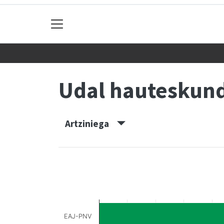
Udal hauteskun
Artziniega
EAJ-PNV