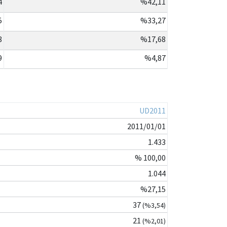
4
%42,11
5
%33,27
8
%17,68
9
%4,87
UD2011
2011/01/01
1.433
% 100,00
1.044
%27,15
37
(%3,54)
21
(%2,01)