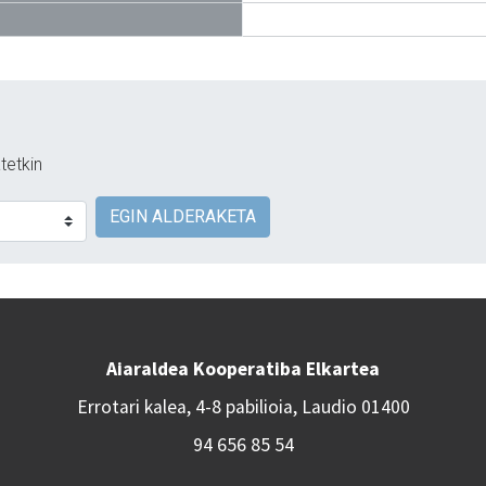
tetkin
EGIN ALDERAKETA
Aiaraldea Kooperatiba Elkartea
Errotari kalea, 4-8 pabilioia, Laudio 01400
94 656 85 54