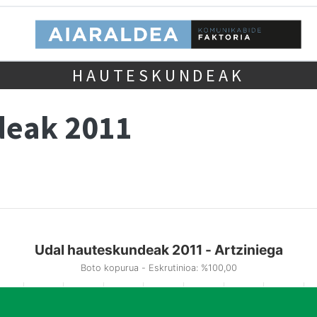
HAUTESKUNDEAK
deak 2011
Udal hauteskundeak 2011 - Artziniega
Boto kopurua - Eskrutinioa: %100,00