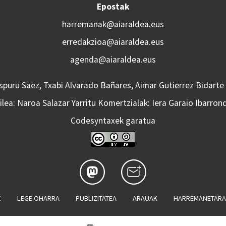
Epostak
harremanak@aiaraldea.eus
erredakzioa@aiaraldea.eus
agenda@aiaraldea.eus
Aspuru Saez, Txabi Alvarado Bañares, Aimar Gutierrez Bidarte
lea: Naroa Salazar Yarritu Komertzialak: Iera Garaio Ibarron
Codesyntaxek garatua
Z
LEGE OHARRA
PUBLIZITATEA
ARAUAK
HARREMANETAR