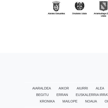
AIARALDEA
AIKOR
AIURRI
ALEA
BEGITU
ERRAN
EUSKALERRIA IRRA
KRONIKA
MAILOPE
NOAUA
O