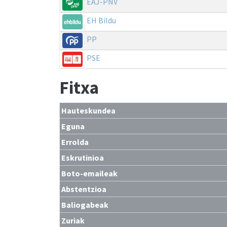
EAJ-PNV
EH Bildu
PP
PSE
Fitxa
Hauteskundea
Eguna
Errolda
Eskrutinioa
Boto-emaileak
Abstentzioa
Baliogabeak
Zuriak