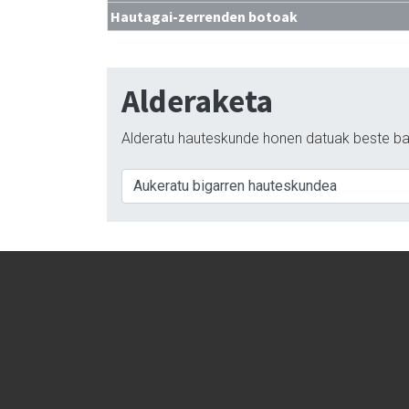
Hautagai-zerrenden botoak
Alderaketa
Alderatu hauteskunde honen datuak beste ba