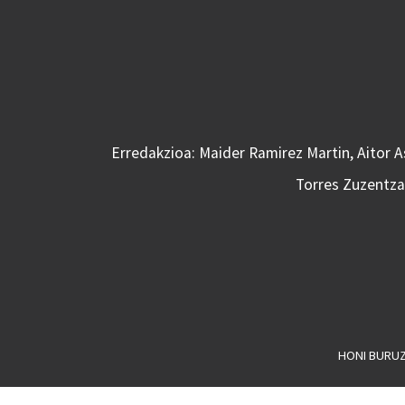
Erredakzioa: Maider Ramirez Martin, Aitor 
Torres Zuzentzai
HONI BURU