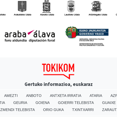
Gertuko informazioa, euskaraz
AMEZTI
ANBOTO
ANTXETA IRRATIA
ATARIA
AZP
TIA
GEURIA
GOIENA
GOIERRI TELEBISTA
GUAIXE
IZMENDI TELEBISTA
ORIO GUKA
TXINTXARRI
ZARAUT