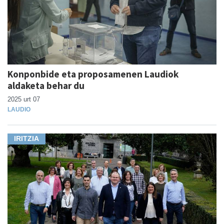
Konponbide eta proposamenen Laudiok
aldaketa behar du
2025 urt 07
LAUDIO
IRITZIA