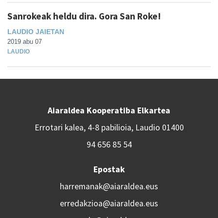
Sanrokeak heldu dira. Gora San Roke!
LAUDIO JAIETAN
2019 abu 07
LAUDIO
Aiaraldea Kooperatiba Elkartea
Errotari kalea, 4-8 pabilioia, Laudio 01400
94 656 85 54
Epostak
harremanak@aiaraldea.eus
erredakzioa@aiaraldea.eus