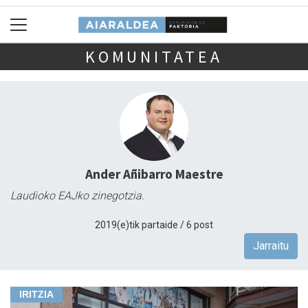
KOMUNITATEA
Ander Añibarro Maestre
Laudioko EAJko zinegotzia.
2019(e)tik partaide / 6 post
Jarraitu
IRITZIA