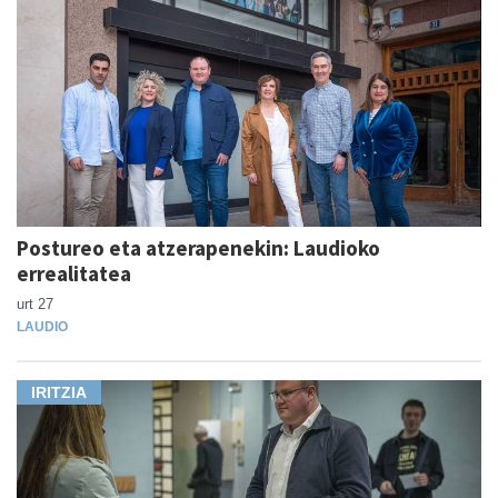
Postureo eta atzerapenekin: Laudioko
errealitatea
urt 27
LAUDIO
IRITZIA