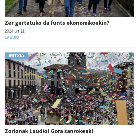
Zer gertatuko da funts ekonomikoekin?
2024 urt 11
LAUDIO
IRITZIA
Zorionak Laudio! Gora sanrokeak!