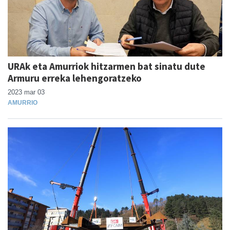
URAk eta Amurriok hitzarmen bat sinatu dute
Armuru erreka lehengoratzeko
2023 mar 03
AMURRIO