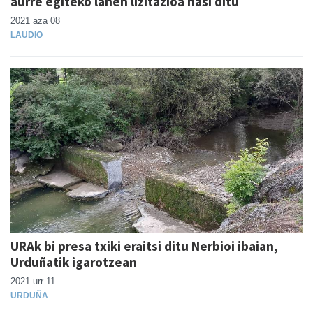
aurre egiteko lanen lizitazioa hasi ditu
2021 aza 08
LAUDIO
URAk bi presa txiki eraitsi ditu Nerbioi ibaian,
Urduñatik igarotzean
2021 urr 11
URDUÑA