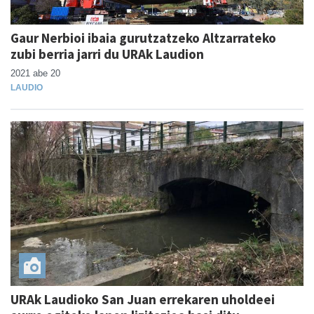
Gaur Nerbioi ibaia gurutzatzeko Altzarrateko
zubi berria jarri du URAk Laudion
2021 abe 20
LAUDIO
URAk Laudioko San Juan errekaren uholdeei