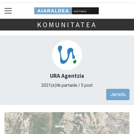
KOMUNITATEA
URA Agentzia
2021(e)tik partaide / 5 post
Jarraitu