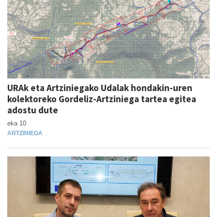
URAk eta Artziniegako Udalak hondakin-uren
kolektoreko Gordeliz-Artziniega tartea egitea
adostu dute
eka 10
ARTZINIEGA