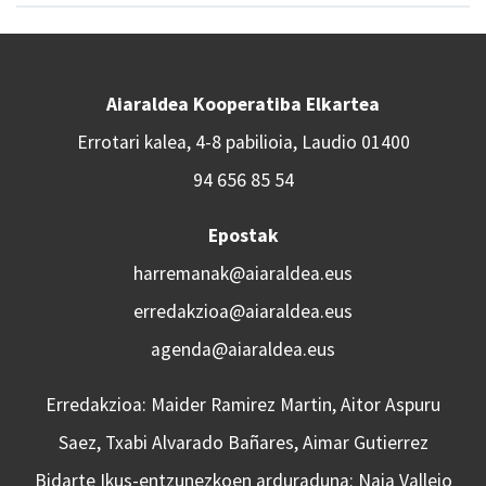
Aiaraldea Kooperatiba Elkartea
Errotari kalea, 4-8 pabilioia, Laudio 01400
94 656 85 54
Epostak
harremanak@aiaraldea.eus
erredakzioa@aiaraldea.eus
agenda@aiaraldea.eus
Erredakzioa: Maider Ramirez Martin, Aitor Aspuru
Saez, Txabi Alvarado Bañares, Aimar Gutierrez
Bidarte Ikus-entzunezkoen arduraduna: Naia Vallejo