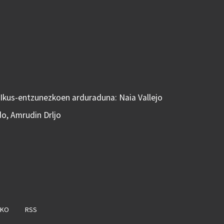
 Ikus-entzunezkoen arduraduna: Naia Vallejo
do, Amrudin Drljo
AKO
RSS