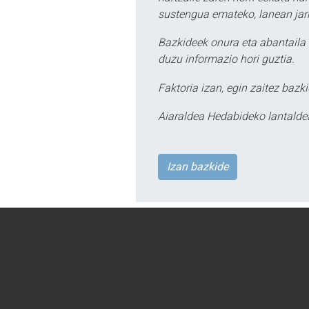
sustengua emateko, lanean jarr
Bazkideek onura eta abantaila 
duzu informazio hori guztia.
Faktoria izan, egin zaitez bazki
Aiaraldea Hedabideko lantalde
Izan bazkide