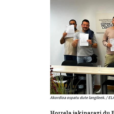
Akordioa ospatu dute langileek. / EL
Horrela jakinarazi du 