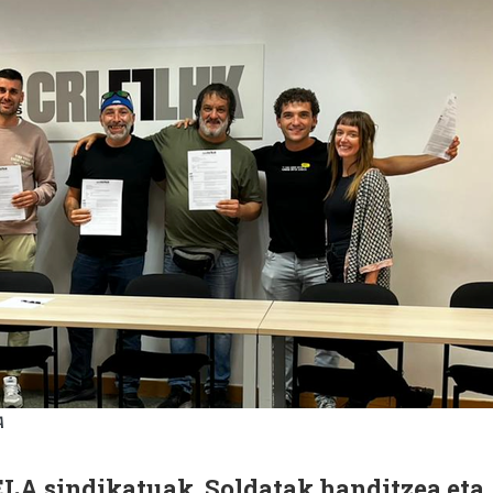
A
ELA sindikatuak. Soldatak handitzea eta