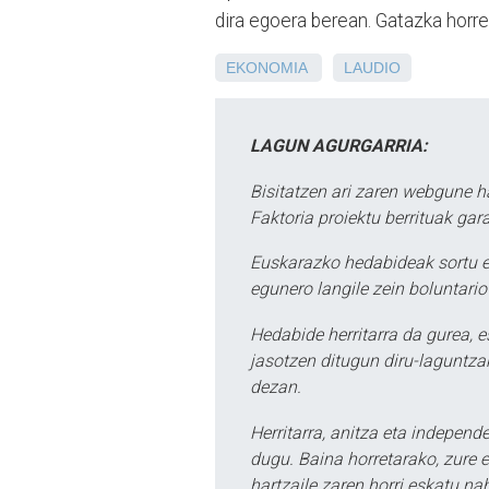
dira egoera berean. Gatazka horr
EKONOMIA
LAUDIO
LAGUN AGURGARRIA:
Bisitatzen ari zaren webgune h
Faktoria proiektu berrituak gar
Euskarazko hedabideak sortu e
egunero langile zein boluntario
Hedabide herritarra da gurea, 
jasotzen ditugun diru-laguntzak
dezan.
Herritarra, anitza eta independe
dugu. Baina horretarako, zure e
hartzaile zaren horri eskatu na