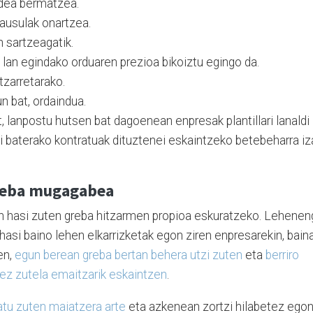
dea bermatzea.
ausulak onartzea.
 sartzeagatik.
lan egindako orduaren prezioa bikoiztu egingo da.
tzarretarako.
 bat, ordaindua.
 lanpostu hutsen bat dagoenean enpresak plantillari lanaldi
di baterako kontratuak dituztenei eskaintzeko betebeharra iz
reba mugagabea
an hasi zuten greba hitzarmen propioa eskuratzeko. Lehene
 hasi baino lehen elkarrizketak egon ziren enpresarekin, bain
en,
egun berean greba bertan behera utzi zuten
eta
berriro
 ez zutela emaitzarik eskaintzen
.
atu zuten maiatzera arte
eta azkenean zortzi hilabetez ego