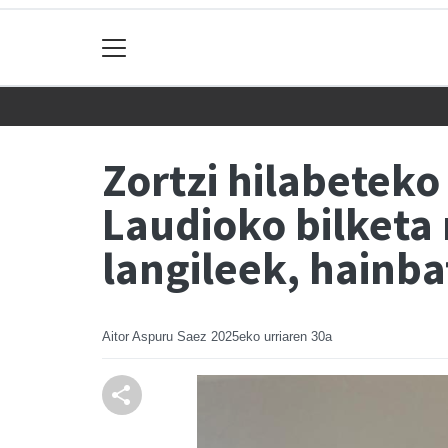
Zortzi hilabetek
Laudioko bilketa
langileek, hainba
Aitor Aspuru Saez
2025eko urriaren 30a