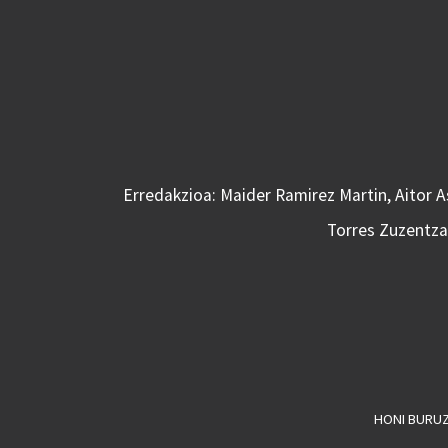
Erredakzioa: Maider Ramirez Martin, Aitor 
Torres Zuzentzai
HONI BURU