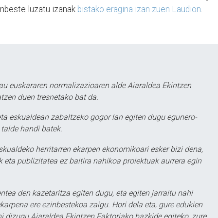
enbeste luzatu izanak
bistako eragina izan zuen Laudion
.
au euskararen normalizazioaren alde Aiaraldea Ekintzen
atzen duen tresnetako bat da.
ta eskualdean zabaltzeko gogor lan egiten dugu egunero-
 talde handi batek.
eskualdeko herritarren ekarpen ekonomikoari esker bizi dena,
 eta publizitatea ez baitira nahikoa proiektuak aurrera egin
ntea den kazetaritza egiten dugu, eta egiten jarraitu nahi
karpena ere ezinbestekoa zaigu. Hori dela eta, gure edukien
hi dizugu Aiaraldea Ekintzen Faktoriako bazkide egiteko, zure