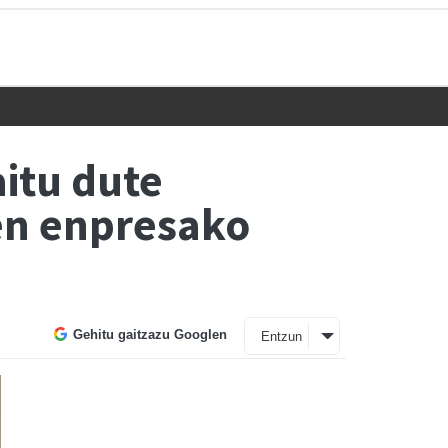
itu dute
en enpresako
Gehitu gaitzazu Googlen
Entzun