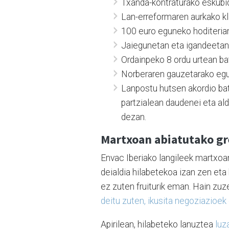
Txanda-kontraturako eskubi
Lan-erreformaren aurkako kl
100 euro eguneko hoditerian
Jaiegunetan eta igandeetan 
Ordainpeko 8 ordu urtean ba
Norberaren gauzetarako egun
Lanpostu hutsen akordio bat,
partzialean daudenei eta al
dezan.
Martxoan abiatutako g
Envac Iberiako langileek martxo
deialdia hilabetekoa izan zen eta
ez zuten fruiturik eman. Hain zuz
deitu zuten, ikusita negoziazioek
Apirilean, hilabeteko lanuztea
luz