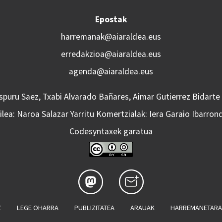
Epostak
harremanak@aiaraldea.eus
erredakzioa@aiaraldea.eus
agenda@aiaraldea.eus
Aspuru Saez, Txabi Alvarado Bañares, Aimar Gutierrez Bidarte
lea: Naroa Salazar Yarritu Komertzialak: Iera Garaio Ibarron
Codesyntaxek garatua
Z
LEGE OHARRA
PUBLIZITATEA
ARAUAK
HARREMANETAR