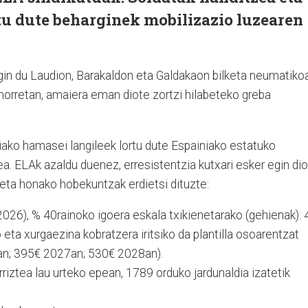
tu dute beharginek mobilizazio luzearen
gin du Laudion, Barakaldon eta Galdakaon bilketa neumatiko
horretan, amaiera eman diote zortzi hilabeteko greba
iako hamasei langileek lortu dute Espainiako estatuko
a. ELAk azaldu duenez, erresistentzia kutxari esker egin di
i eta honako hobekuntzak erdietsi dituzte:
2026), % 40rainoko igoera eskala txikienetarako (gehienak): 
 eta xurgaezina kobratzera iritsiko da plantilla osoarentzat
n; 395€ 2027an; 530€ 2028an).
riztea lau urteko epean, 1789 orduko jardunaldia izatetik