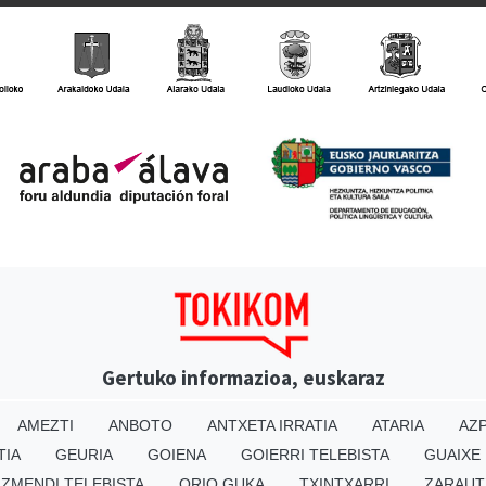
Gertuko informazioa, euskaraz
AMEZTI
ANBOTO
ANTXETA IRRATIA
ATARIA
AZP
TIA
GEURIA
GOIENA
GOIERRI TELEBISTA
GUAIXE
IZMENDI TELEBISTA
ORIO GUKA
TXINTXARRI
ZARAUT