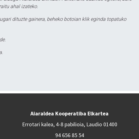
aitu ahal izateko.
ugari dituzte gainera, beheko botoian klik eginda topatuko
de.
a.
Aiaraldea Kooperatiba Elkartea
Errotari kalea, 4-8 pabilioia, Laudio 01400
94 656 85 54