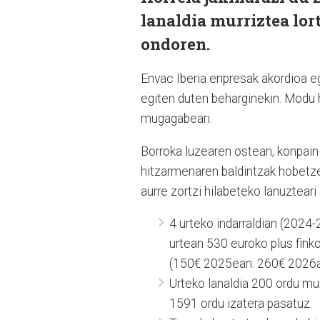
lanaldia murriztea lor
ondoren.
Envac Iberia enpresak akordioa e
egiten duten beharginekin. Modu 
mugagabeari.
Borroka luzearen ostean, konpain
hitzarmenaren baldintzak hobetze
aurre zortzi hilabeteko lanuztear
4 urteko indarraldian (2024-
urtean 530 euroko plus finko
(150€ 2025ean: 260€ 2026a
Urteko lanaldia 200 ordu mur
1591 ordu izatera pasatuz.