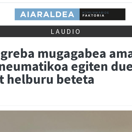
LAUDIO
o greba mugagabea ama
 neumatikoa egiten du
t helburu beteta