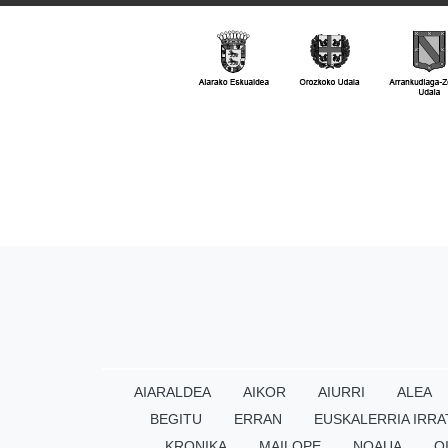
AIARALDEA
AIKOR
AIURRI
ALEA
BEGITU
ERRAN
EUSKALERRIA IRRA
KRONIKA
MAILOPE
NOAUA
O