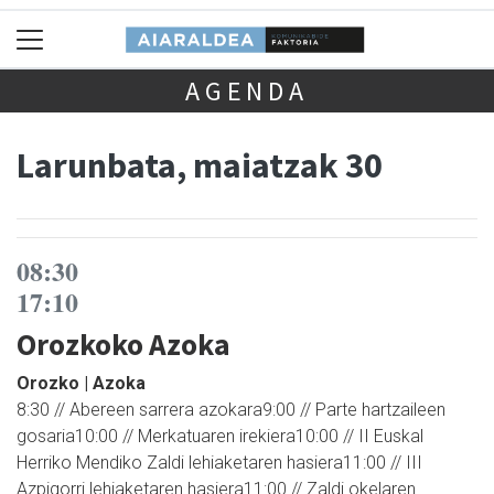
AGENDA
Larunbata, maiatzak 30
08:30
17:10
Orozkoko Azoka
Orozko | Azoka
8:30 // Abereen sarrera azokara9:00 // Parte hartzaileen
gosaria10:00 // Merkatuaren irekiera10:00 // II Euskal
Herriko Mendiko Zaldi lehiaketaren hasiera11:00 // III
Azpigorri lehiaketaren hasiera11:00 // Zaldi okelaren