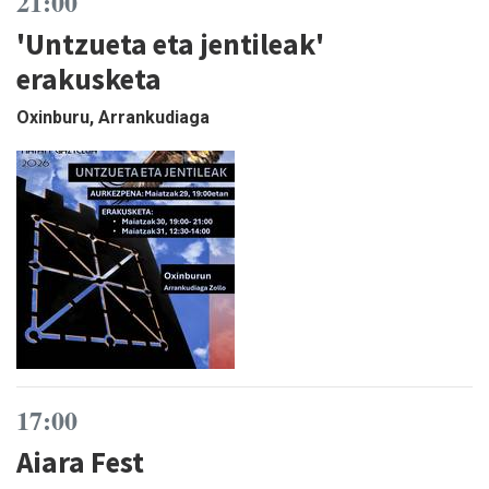
21:00
'Untzueta eta jentileak'
erakusketa
Oxinburu, Arrankudiaga
17:00
Aiara Fest