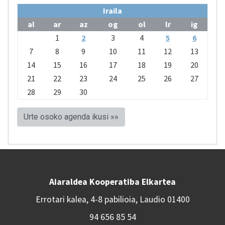
Iraila
al
ar
az
og
ol
lr
ig
1
2
3
4
5
6
7
8
9
10
11
12
13
14
15
16
17
18
19
20
21
22
23
24
25
26
27
28
29
30
Urte osoko agenda ikusi »»
Aiaraldea Kooperatiba Elkartea
Errotari kalea, 4-8 pabilioia, Laudio 01400
94 656 85 54