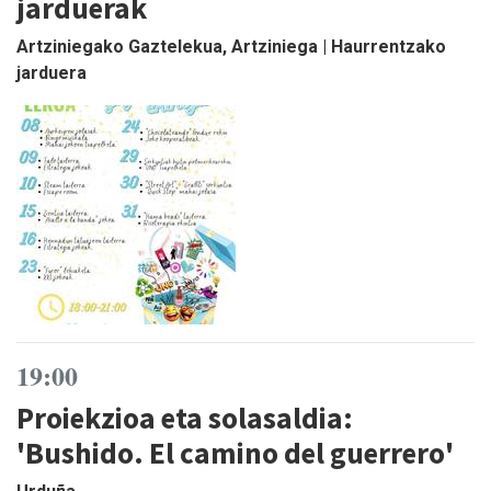
jarduerak
Artziniegako Gaztelekua, Artziniega | Haurrentzako
jarduera
19:00
Proiekzioa eta solasaldia:
'Bushido. El camino del guerrero'