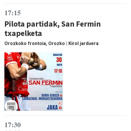
17:15
Pilota partidak, San Fermin
txapelketa
Orozkoko frontoia, Orozko | Kirol jarduera
17:30