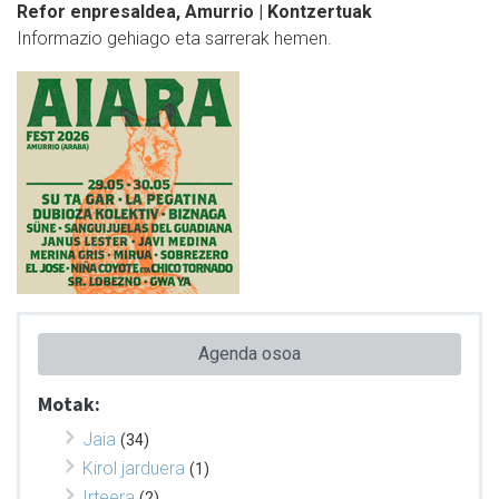
Refor enpresaldea, Amurrio | Kontzertuak
Informazio gehiago eta sarrerak hemen.
Agenda osoa
Motak:
Jaia
(34)
Kirol jarduera
(1)
Irteera
(2)