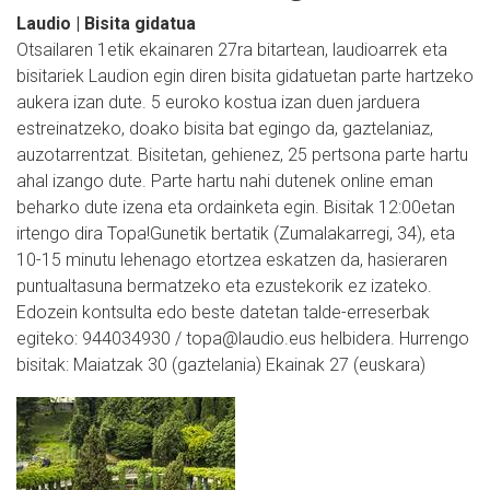
Laudio | Bisita gidatua
Otsailaren 1etik ekainaren 27ra bitartean, laudioarrek eta
bisitariek Laudion egin diren bisita gidatuetan parte hartzeko
aukera izan dute. 5 euroko kostua izan duen jarduera
estreinatzeko, doako bisita bat egingo da, gaztelaniaz,
auzotarrentzat. Bisitetan, gehienez, 25 pertsona parte hartu
ahal izango dute. Parte hartu nahi dutenek online eman
beharko dute izena eta ordainketa egin. Bisitak 12:00etan
irtengo dira Topa!Gunetik bertatik (Zumalakarregi, 34), eta
10-15 minutu lehenago etortzea eskatzen da, hasieraren
puntualtasuna bermatzeko eta ezustekorik ez izateko.
Edozein kontsulta edo beste datetan talde-erreserbak
egiteko: 944034930 / topa@laudio.eus helbidera. Hurrengo
bisitak: Maiatzak 30 (gaztelania) Ekainak 27 (euskara)