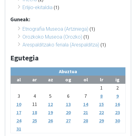
Erlijio-ekitaldia
(1)
Guneak:
Etnografia Museoa (Artziniega)
(1)
Orozkoko Museoa (Orozko)
(1)
Arespalditzako feriala (Arespalditza)
(1)
Egutegia
Abuztua
al
ar
az
og
ol
lr
ig
1
2
3
4
5
6
7
8
9
10
11
12
13
14
15
16
17
18
19
20
21
22
23
24
25
26
27
28
29
30
31