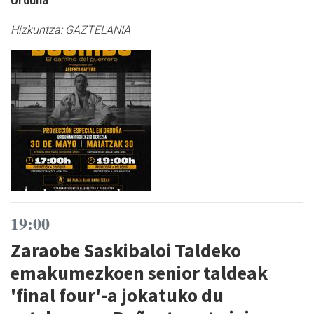
Urduña
Hizkuntza:
GAZTELANIA
19:00
Zaraobe Saskibaloi Taldeko
emakumezkoen senior taldeak
'final four'-a jokatuko du