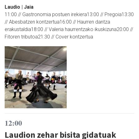
Laudio | Jaia
11:00 // Gastronomia postuen irekiera13:00 // Pregoia13:30
// Abesbatzen kontzertua16:00 // Haurren dantza
erakustaldia18:00 // Valeria haurrentzako ikuskizuna20:00 //
Fitoren tributoa21:30 // Cover kontzertua
12:00
Laudion zehar bisita gidatuak