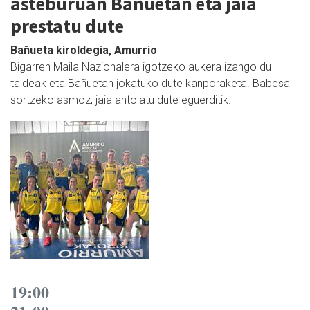
asteburuan Bañuetan eta jaia
prestatu dute
Bañueta kiroldegia, Amurrio
Bigarren Maila Nazionalera igotzeko aukera izango du
taldeak eta Bañuetan jokatuko dute kanporaketa. Babesa
sortzeko asmoz, jaia antolatu dute eguerditik.
19:00