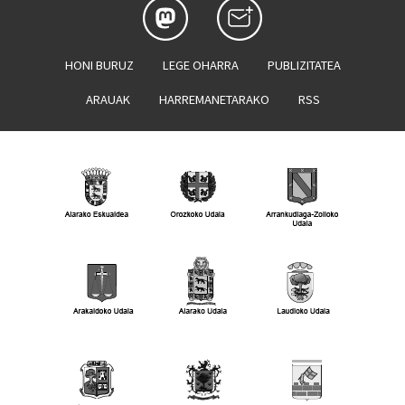
HONI BURUZ
LEGE OHARRA
PUBLIZITATEA
ARAUAK
HARREMANETARAKO
RSS