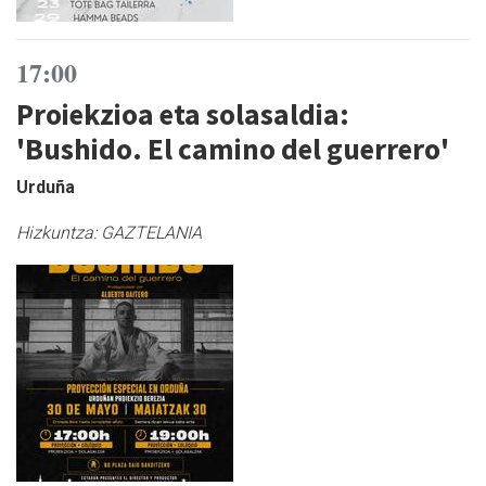
17:00
Proiekzioa eta solasaldia:
'Bushido. El camino del guerrero'
Urduña
Hizkuntza:
GAZTELANIA