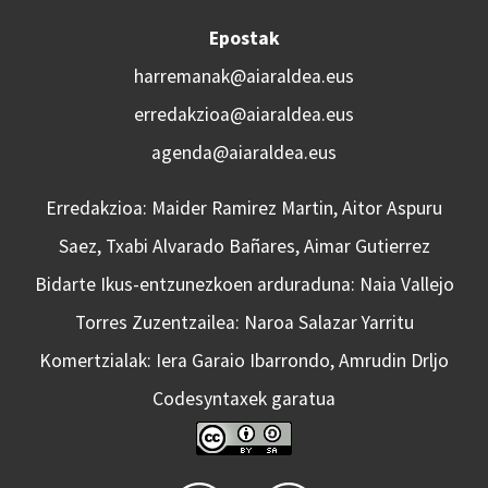
Epostak
harremanak@aiaraldea.eus
erredakzioa@aiaraldea.eus
agenda@aiaraldea.eus
Erredakzioa: Maider Ramirez Martin, Aitor Aspuru
Saez, Txabi Alvarado Bañares, Aimar Gutierrez
Bidarte Ikus-entzunezkoen arduraduna: Naia Vallejo
Torres Zuzentzailea: Naroa Salazar Yarritu
Komertzialak: Iera Garaio Ibarrondo, Amrudin Drljo
Codesyntaxek garatua