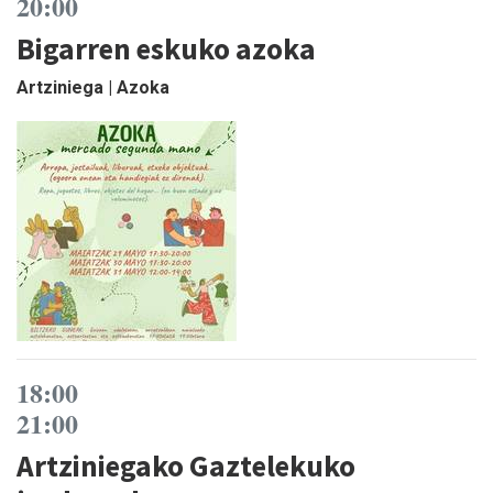
20:00
Bigarren eskuko azoka
Artziniega | Azoka
18:00
21:00
Artziniegako Gaztelekuko