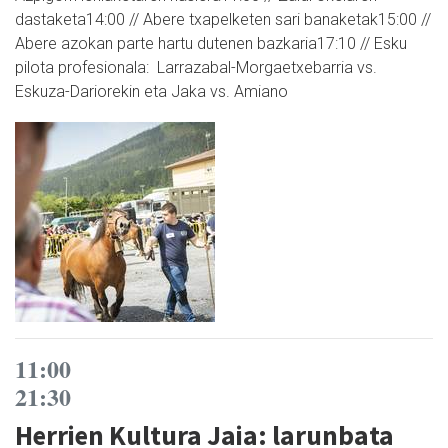
dastaketa14:00 // Abere txapelketen sari banaketak15:00 //
Abere azokan parte hartu dutenen bazkaria17:10 // Esku
pilota profesionala: Larrazabal-Morgaetxebarria vs.
Eskuza-Dariorekin eta Jaka vs. Amiano
11:00
21:30
Herrien Kultura Jaia: larunbata