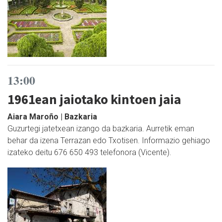
13:00
1961ean jaiotako kintoen jaia
Aiara Maroño | Bazkaria
Guzurtegi jatetxean izango da bazkaria. Aurretik eman
behar da izena Terrazan edo Txotisen. Informazio gehiago
izateko deitu 676 650 493 telefonora (Vicente).