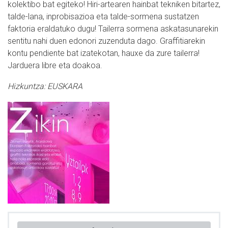
kolektibo bat egiteko! Hiri-artearen hainbat tekniken bitartez,
talde-lana, inprobisazioa eta talde-sormena sustatzen
faktoria eraldatuko dugu! Tailerra sormena askatasunarekin
sentitu nahi duen edonori zuzenduta dago. Graffitiarekin
kontu pendiente bat izatekotan, hauxe da zure tailerra!
Jarduera libre eta doakoa.
Hizkuntza:
EUSKARA