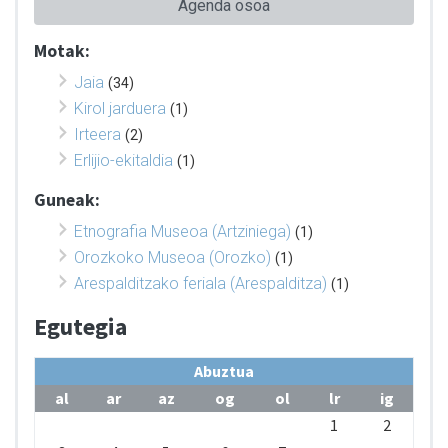
Agenda osoa
Motak:
Jaia
(34)
Kirol jarduera
(1)
Irteera
(2)
Erlijio-ekitaldia
(1)
Guneak:
Etnografia Museoa (Artziniega)
(1)
Orozkoko Museoa (Orozko)
(1)
Arespalditzako feriala (Arespalditza)
(1)
Egutegia
Abuztua
al
ar
az
og
ol
lr
ig
1
2