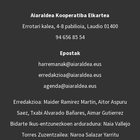
Aiaraldea Kooperatiba Elkartea
Errotari kalea, 4-8 pabilioia, Laudio 01400
94 656 85 54
Epostak
harremanak@aiaraldea.eus
erredakzioa@aiaraldea.eus
agenda@aiaraldea.eus
Erredakzioa: Maider Ramirez Martin, Aitor Aspuru
Saez, Txabi Alvarado Bañares, Aimar Gutierrez
Bidarte Ikus-entzunezkoen arduraduna: Naia Vallejo
Torres Zuzentzailea: Naroa Salazar Yarritu