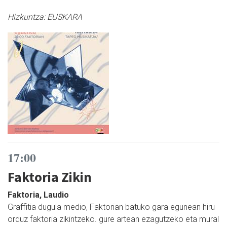
Hizkuntza:
EUSKARA
17:00
Faktoria Zikin
Faktoria, Laudio
Graffitia dugula medio, Faktorian batuko gara egunean hiru
orduz faktoria zikintzeko. gure artean ezagutzeko eta mural