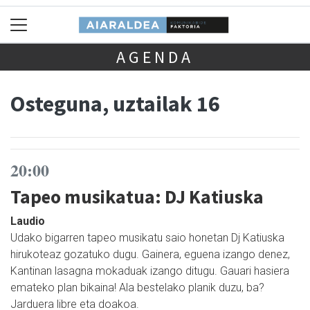
AGENDA
Osteguna, uztailak 16
20:00
Tapeo musikatua: DJ Katiuska
Laudio
Udako bigarren tapeo musikatu saio honetan Dj Katiuska
hirukoteaz gozatuko dugu. Gainera, eguena izango denez,
Kantinan lasagna mokaduak izango ditugu. Gauari hasiera
emateko plan bikaina! Ala bestelako planik duzu, ba?
Jarduera libre eta doakoa.