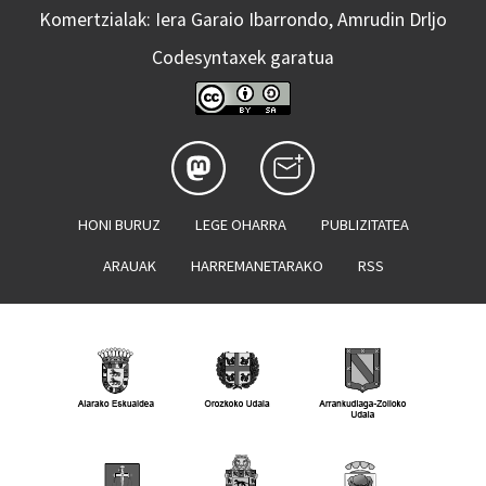
Komertzialak: Iera Garaio Ibarrondo, Amrudin Drljo
Codesyntaxek garatua
HONI BURUZ
LEGE OHARRA
PUBLIZITATEA
ARAUAK
HARREMANETARAKO
RSS