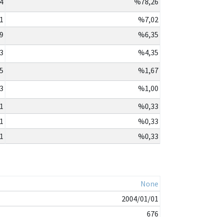
4
%78,26
1
%7,02
9
%6,35
3
%4,35
5
%1,67
3
%1,00
1
%0,33
1
%0,33
1
%0,33
None
2004/01/01
676