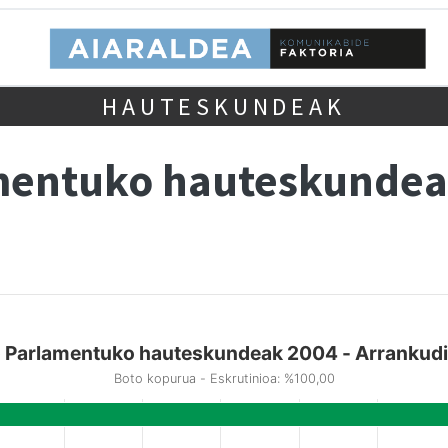
HAUTESKUNDEAK
mentuko hauteskundea
 Parlamentuko hauteskundeak 2004 - Arrankudi
Boto kopurua - Eskrutinioa: %100,00