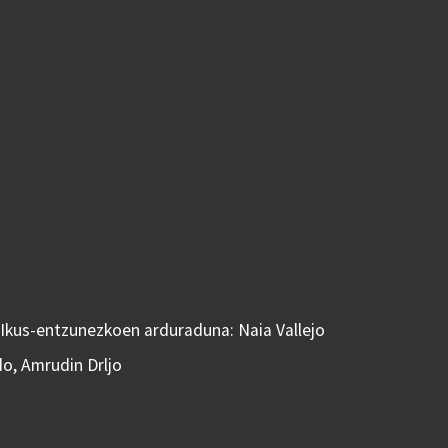
 Ikus-entzunezkoen arduraduna: Naia Vallejo
do, Amrudin Drljo