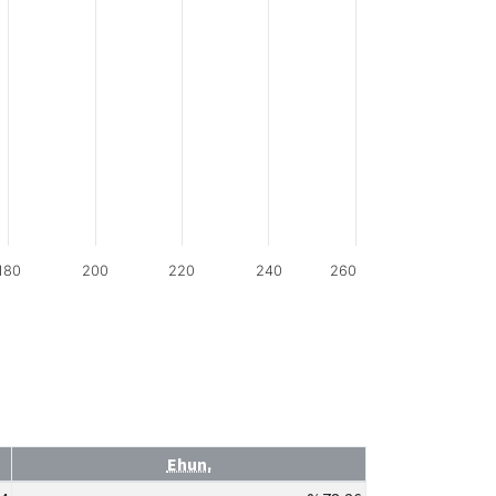
180
200
220
240
260
Ehun.