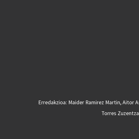
Erredakzioa: Maider Ramirez Martin, Aitor 
Torres Zuzentzai