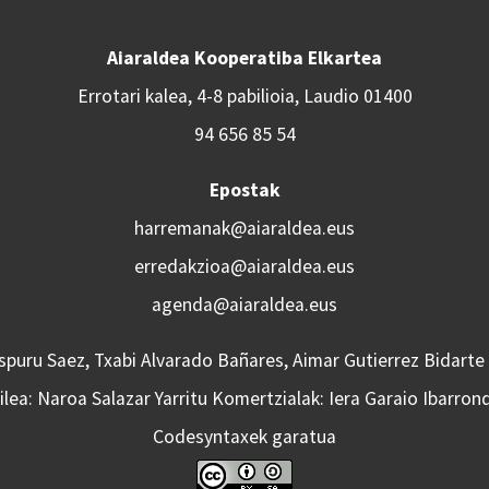
Aiaraldea Kooperatiba Elkartea
Errotari kalea, 4-8 pabilioia, Laudio 01400
94 656 85 54
Epostak
harremanak@aiaraldea.eus
erredakzioa@aiaraldea.eus
agenda@aiaraldea.eus
Aspuru Saez, Txabi Alvarado Bañares, Aimar Gutierrez Bidarte
lea: Naroa Salazar Yarritu Komertzialak: Iera Garaio Ibarron
Codesyntaxek garatua