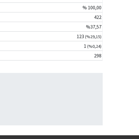
% 100,00
422
%37,57
123
(%29,15)
1
(%0,24)
298