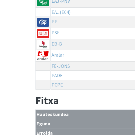
EAJ-PNV
EA...(E04)
PP
PSE
EB-B
Aralar
FE-JONS
PADE
PCPE
Fitxa
Hauteskundea
Eguna
Errolda