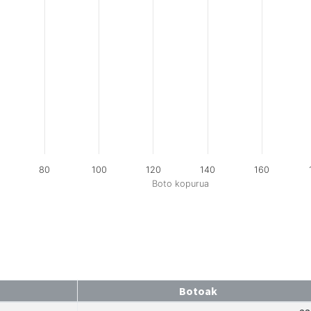
80
100
120
140
160
Boto kopurua
Botoak