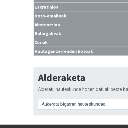
Eskrutinioa
Boto-emaileak
Abstentzioa
Baliogabeak
Zuriak
Hautagai-zerrenden botoak
Alderaketa
Alderatu hauteskunde honen datuak beste ba