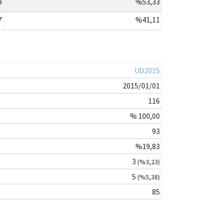
8
%53,33
7
%41,11
UD2015
2015/01/01
116
% 100,00
93
%19,83
3
(%3,23)
5
(%5,38)
85