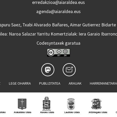
erredakzioa@aiaraldea.eus
agenda@aiaraldea.eus
Aspuru Saez, Txabi Alvarado Bañares, Aimar Gutierrez Bidarte
lea: Naroa Salazar Yarritu Komertzialak: Iera Garaio Ibarron
Codesyntaxek garatua
Z
LEGE OHARRA
PUBLIZITATEA
ARAUAK
HARREMANETAR