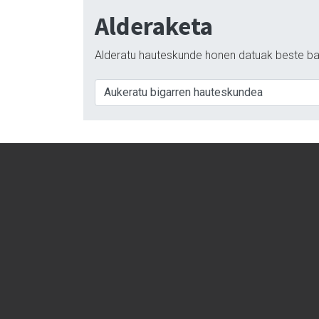
Alderaketa
Alderatu hauteskunde honen datuak beste ba