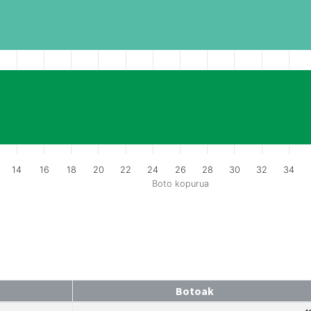
14
16
18
20
22
24
26
28
30
32
34
Boto kopurua
Botoak