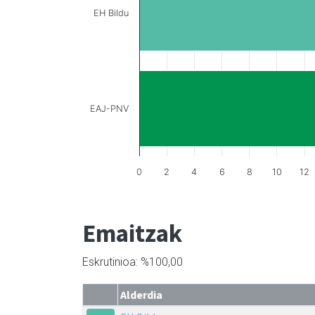
EH Bildu
EAJ-PNV
0
2
4
6
8
10
12
Emaitzak
Eskrutinioa: %100,00
Alderdia