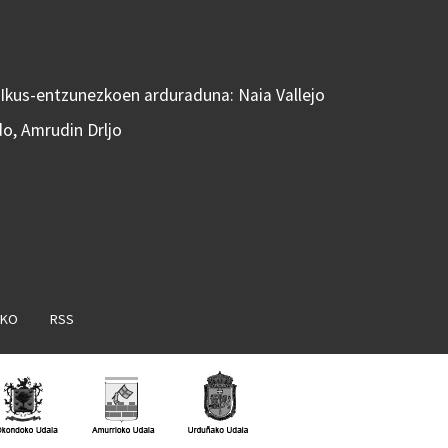
 Ikus-entzunezkoen arduraduna: Naia Vallejo
do, Amrudin Drljo
AKO
RSS