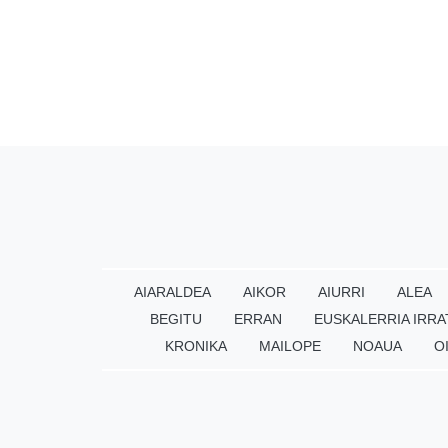
AIARALDEA
AIKOR
AIURRI
ALEA
BEGITU
ERRAN
EUSKALERRIA IRRA
KRONIKA
MAILOPE
NOAUA
O