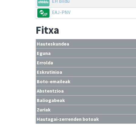
EH Bildu
EAJ-PNV
Fitxa
Hauteskundea
Eguna
Errolda
Eskrutinioa
Boto-emaileak
Abstentzioa
Baliogabeak
Zuriak
Hautagai-zerrenden botoak