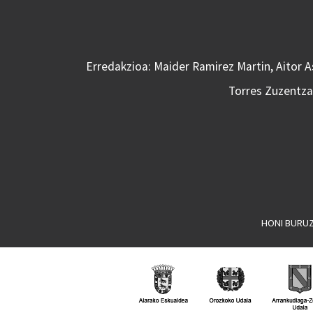
Erredakzioa: Maider Ramirez Martin, Aitor 
Torres Zuzentzai
HONI BURU