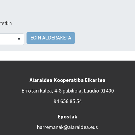
tetkin
EGIN ALDERAKETA
Aiaraldea Kooperatiba Elkartea
Errotari kalea, 4-8 pabilioia, Laudio 01400
94 656 85 54
Epostak
harremanak@aiaraldea.eus