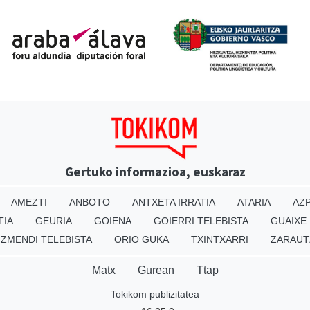
Gertuko informazioa, euskaraz
AMEZTI
ANBOTO
ANTXETA IRRATIA
ATARIA
AZP
TIA
GEURIA
GOIENA
GOIERRI TELEBISTA
GUAIXE
IZMENDI TELEBISTA
ORIO GUKA
TXINTXARRI
ZARAUT
Matx
Gurean
Ttap
Tokikom publizitatea