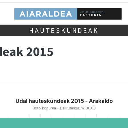
HAUTESKUNDEAK
deak 2015
Udal hauteskundeak 2015 - Arakaldo
Boto kopurua - Eskrutinioa: %100,00