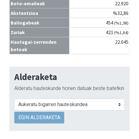
Boto-emaileak
22.920
Abstentzioa
%32,86
Baliogabeak
454
(%1,98)
Zuriak
421
(%1,84)
Hautagai-zerrenden
22.045
botoak
Alderaketa
Alderatu hauteskunde honen datuak beste batetkin
EGIN ALDERAKETA