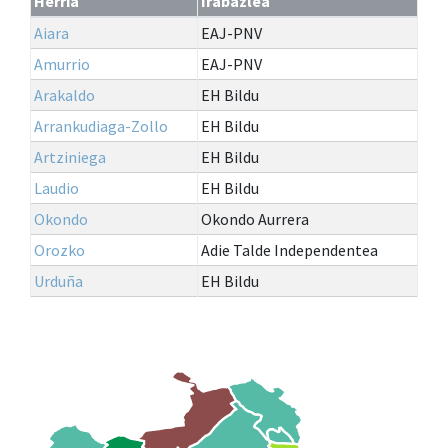
Herria
Irabazlea
Aiara
EAJ-PNV
Amurrio
EAJ-PNV
Arakaldo
EH Bildu
Arrankudiaga-Zollo
EH Bildu
Artziniega
EH Bildu
Laudio
EH Bildu
Okondo
Okondo Aurrera
Orozko
Adie Talde Independentea
Urduña
EH Bildu