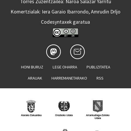
Torres Zuzentzailea: Naroa Salazar Yarritu
Komertzialak: Iera Garaio Ibarrondo, Amrudin Drljo
Codesyntaxek garatua
HONI BURUZ
LEGE OHARRA
PUBLIZITATEA
ARAUAK
HARREMANETARAKO
RSS