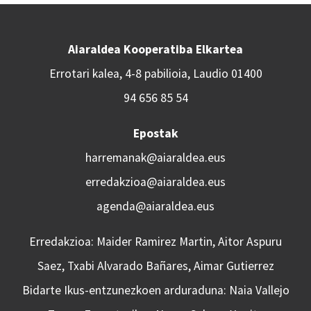
Aiaraldea Kooperatiba Elkartea
Errotari kalea, 4-8 pabilioia, Laudio 01400
94 656 85 54
Epostak
harremanak@aiaraldea.eus
erredakzioa@aiaraldea.eus
agenda@aiaraldea.eus
Erredakzioa: Maider Ramirez Martin, Aitor Aspuru
Saez, Txabi Alvarado Bañares, Aimar Gutierrez
Bidarte Ikus-entzunezkoen arduraduna: Naia Vallejo