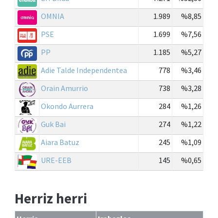
OMNIA
1.989
%8,85
PSE
1.699
%7,56
PP
1.185
%5,27
Adie Talde Independentea
778
%3,46
Orain Amurrio
738
%3,28
Okondo Aurrera
284
%1,26
Guk Bai
274
%1,22
Aiara Batuz
245
%1,09
URE-EEB
145
%0,65
Herriz herri