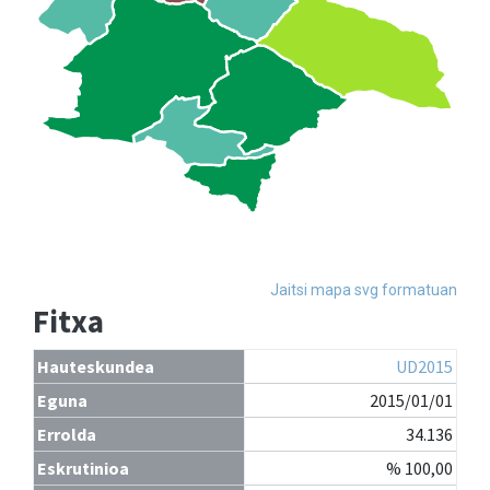
Jaitsi mapa svg formatuan
Fitxa
Hauteskundea
UD2015
Eguna
2015/01/01
Errolda
34.136
Eskrutinioa
% 100,00