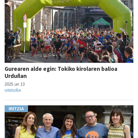
Gurearen alde egin: Tokiko kirolaren balioa
Urduñan
2025 urr 13
URDUÑA
IRITZIA