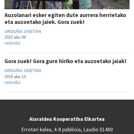
Auzolanari esker egiten dute aurrera herrietako
eta auzoetako jaiek. Gora zuek!
URDUÑA JAIETAN
2022 abu 09
URDUÑA
Gora zuek! Gora gure hiriko eta auzoetako jaiak!
URDUÑA JAIETAN
2019 abu 13
URDUÑA
Aiaraldea Kooperatiba Elkartea
Errotari kalea, 4-8 pabilioia, Laudio 01400