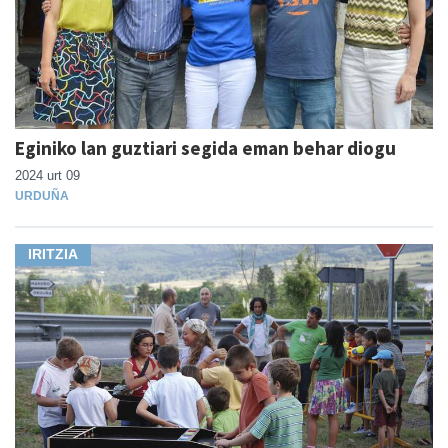
Eginiko lan guztiari segida eman behar diogu
2024 urt 09
URDUÑA
IRITZIA