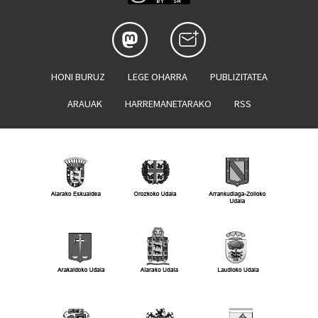
HONI BURUZ
LEGE OHARRA
PUBLIZITATEA
ARAUAK
HARREMANETARAKO
RSS