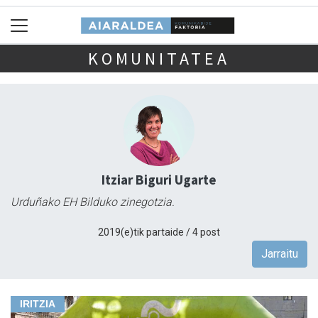
KOMUNITATEA
Itziar Biguri Ugarte
Urduñako EH Bilduko zinegotzia.
2019(e)tik partaide / 4 post
Jarraitu
IRITZIA