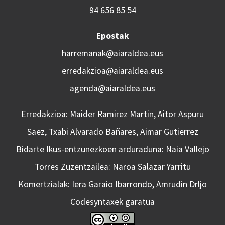
94 656 85 54
Epostak
harremanak@aiaraldea.eus
erredakzioa@aiaraldea.eus
agenda@aiaraldea.eus
Erredakzioa: Maider Ramirez Martin, Aitor Aspuru
Saez, Txabi Alvarado Bañares, Aimar Gutierrez
Bidarte Ikus-entzunezkoen arduraduna: Naia Vallejo
Torres Zuzentzailea: Naroa Salazar Yarritu
Komertzialak: Iera Garaio Ibarrondo, Amrudin Drljo
Codesyntaxek garatua