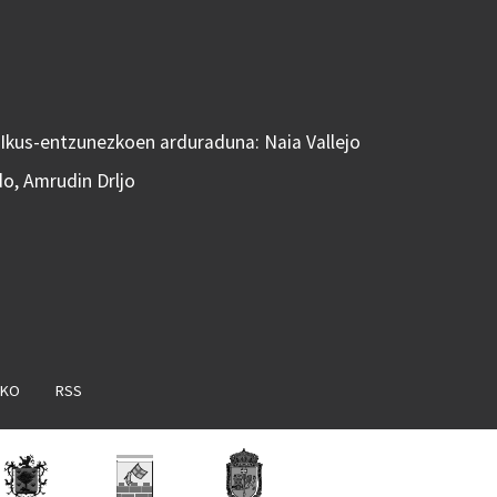
 Ikus-entzunezkoen arduraduna: Naia Vallejo
do, Amrudin Drljo
AKO
RSS