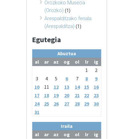
Orozkoko Museoa
(Orozko)
(1)
Arespalditzako feriala
(Arespalditza)
(1)
Egutegia
Abuztua
al
ar
az
og
ol
lr
ig
1
2
3
4
5
6
7
8
9
10
11
12
13
14
15
16
17
18
19
20
21
22
23
24
25
26
27
28
29
30
31
Iraila
al
ar
az
og
ol
lr
ig