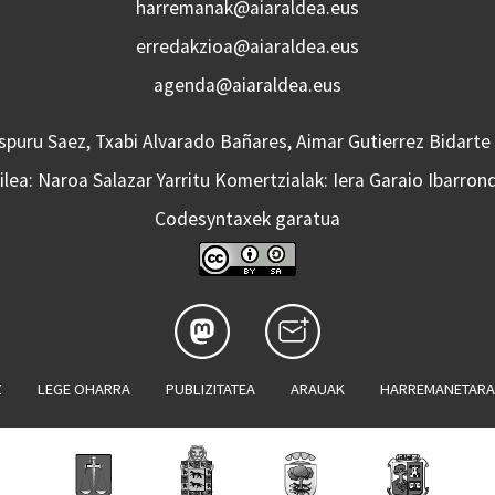
harremanak@aiaraldea.eus
erredakzioa@aiaraldea.eus
agenda@aiaraldea.eus
Aspuru Saez, Txabi Alvarado Bañares, Aimar Gutierrez Bidarte
lea: Naroa Salazar Yarritu Komertzialak: Iera Garaio Ibarron
Codesyntaxek garatua
Z
LEGE OHARRA
PUBLIZITATEA
ARAUAK
HARREMANETAR