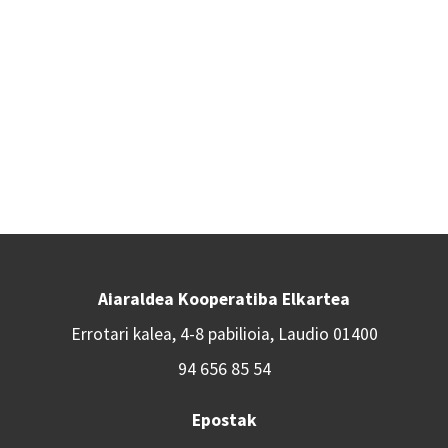
Aiaraldea Kooperatiba Elkartea
Errotari kalea, 4-8 pabilioia, Laudio 01400
94 656 85 54
Epostak