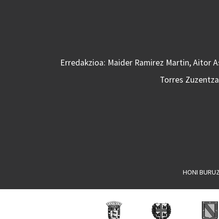
Erredakzioa: Maider Ramirez Martin, Aitor 
Torres Zuzentzai
HONI BURU