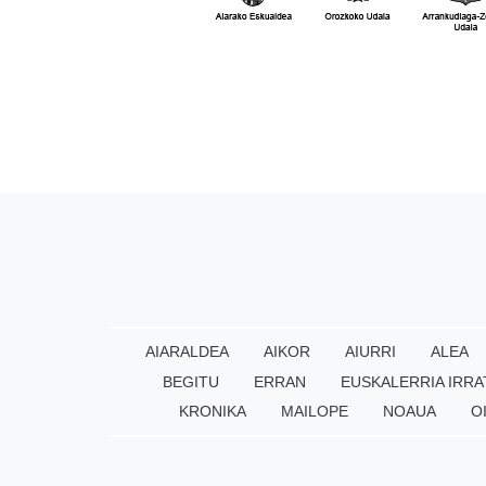
AIARALDEA
AIKOR
AIURRI
ALEA
BEGITU
ERRAN
EUSKALERRIA IRRA
KRONIKA
MAILOPE
NOAUA
O