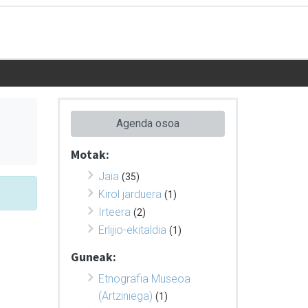
Agenda osoa
Motak:
Jaia
(35)
Kirol jarduera
(1)
Irteera
(2)
Erlijio-ekitaldia
(1)
Guneak:
Etnografia Museoa
(Artziniega)
(1)