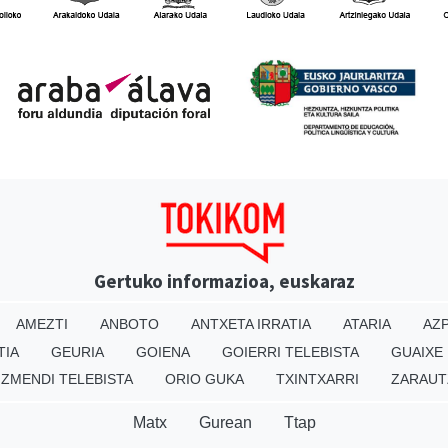
Gertuko informazioa, euskaraz
AMEZTI
ANBOTO
ANTXETA IRRATIA
ATARIA
AZP
TIA
GEURIA
GOIENA
GOIERRI TELEBISTA
GUAIXE
IZMENDI TELEBISTA
ORIO GUKA
TXINTXARRI
ZARAUT
Matx
Gurean
Ttap