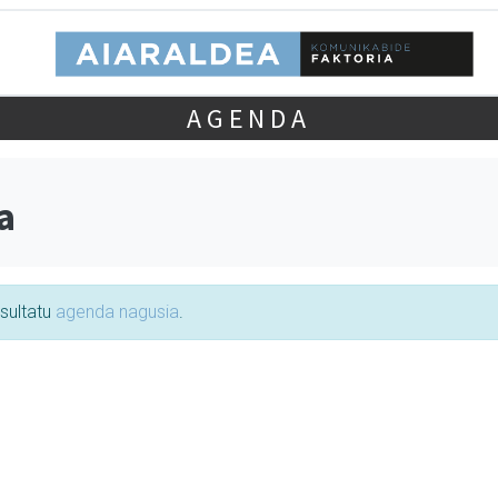
AGENDA
a
tsultatu
agenda nagusia
.