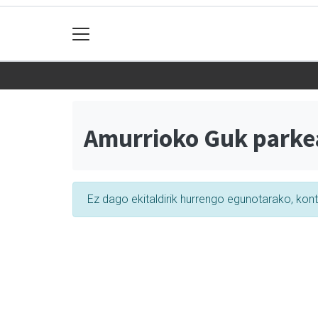
Amurrioko Guk parke
Ez dago ekitaldirik hurrengo egunotarako, kon