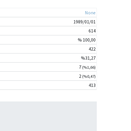
None
1989/01/01
614
% 100,00
422
%31,27
7
(%1,66)
2
(%0,47)
413