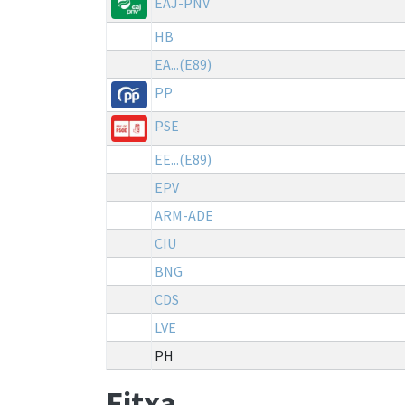
EAJ-PNV
HB
EA...(E89)
PP
PSE
EE...(E89)
EPV
ARM-ADE
CIU
BNG
CDS
LVE
PH
Fitxa