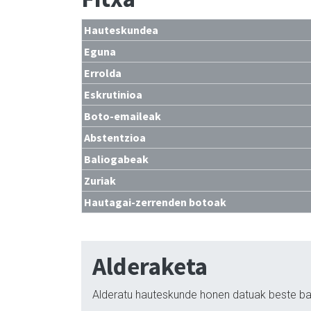
Hauteskundea
Eguna
Errolda
Eskrutinioa
Boto-emaileak
Abstentzioa
Baliogabeak
Zuriak
Hautagai-zerrenden botoak
Alderaketa
Alderatu hauteskunde honen datuak beste ba