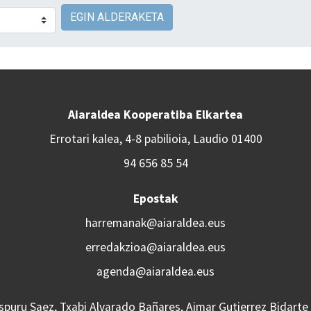
EGIN ALDERAKETA
Aiaraldea Kooperatiba Elkartea
Errotari kalea, 4-8 pabilioia, Laudio 01400
94 656 85 54
Epostak
harremanak@aiaraldea.eus
erredakzioa@aiaraldea.eus
agenda@aiaraldea.eus
Aspuru Saez, Txabi Alvarado Bañares, Aimar Gutierrez Bidarte