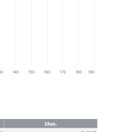
30
140
150
160
170
180
190
Ehun.