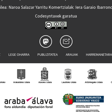
lea: Naroa Salazar Yarritu Komertzialak: Iera Garaio Ibarron
Codesyntaxek garatua
Z
LEGE OHARRA
PUBLIZITATEA
ARAUAK
HARREMANETAR