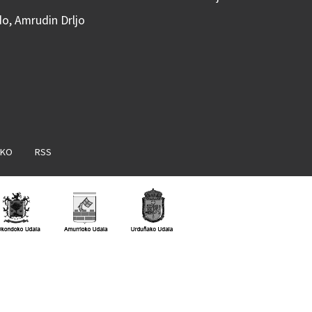
do, Amrudin Drljo
AKO
RSS