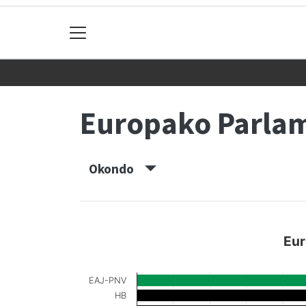
Europako Parla
Okondo
Eur
EAJ-PNV
HB