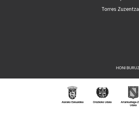
Torres Zuzentzai
HONI BURU