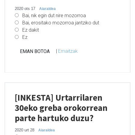
2020 ots 17
Aiaraldea
Bai, nik egin dut nire mozorroa
Bai, erositako mozorroa jantziko dut
Ez dakit
Ez
|
Emaitzak
[INKESTA] Urtarrilaren
30eko greba orokorrean
parte hartuko duzu?
2020 urt 28
Aiaraldea