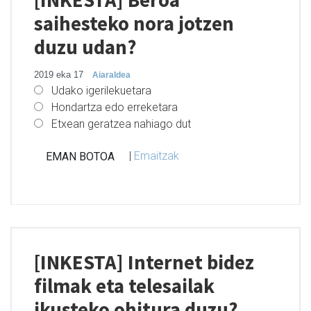
saihesteko nora jotzen
duzu udan?
2019 eka 17
Aiaraldea
Udako igerilekuetara
Hondartza edo erreketara
Etxean geratzea nahiago dut
|
Emaitzak
[INKESTA] Internet bidez
filmak eta telesailak
ikusteko ohitura duzu?