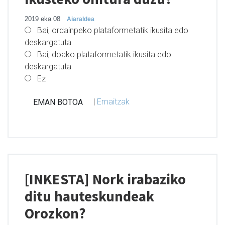
2019 eka 08
Aiaraldea
Bai, ordainpeko plataformetatik ikusita edo
deskargatuta
Bai, doako plataformetatik ikusita edo
deskargatuta
Ez
|
Emaitzak
[INKESTA] Nork irabaziko
ditu hauteskundeak
Orozkon?