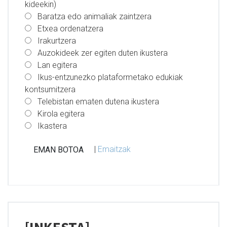
kideekin)
Baratza edo animaliak zaintzera
Etxea ordenatzera
Irakurtzera
Auzokideek zer egiten duten ikustera
Lan egitera
Ikus-entzunezko plataformetako edukiak
kontsumitzera
Telebistan ematen dutena ikustera
Kirola egitera
Ikastera
|
Emaitzak