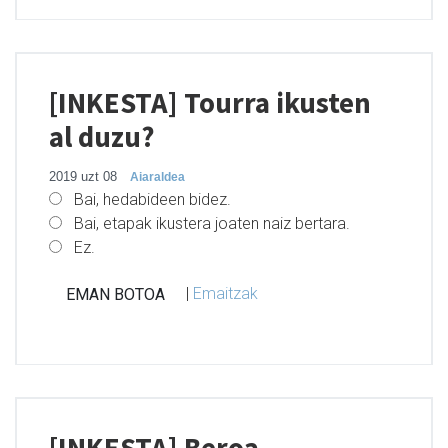
[INKESTA] Tourra ikusten
al duzu?
2019 uzt 08
Aiaraldea
Bai, hedabideen bidez.
Bai, etapak ikustera joaten naiz bertara.
Ez.
|
Emaitzak
[INKESTA] Beroa