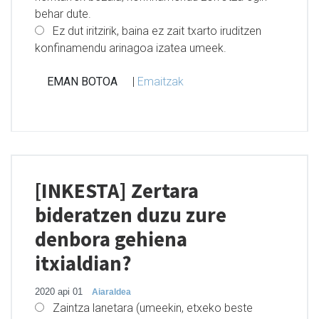
behar dute.
Ez dut iritzirik, baina ez zait txarto iruditzen
konfinamendu arinagoa izatea umeek.
|
Emaitzak
[INKESTA] Zertara
bideratzen duzu zure
denbora gehiena
itxialdian?
2020 api 01
Aiaraldea
Zaintza lanetara (umeekin, etxeko beste