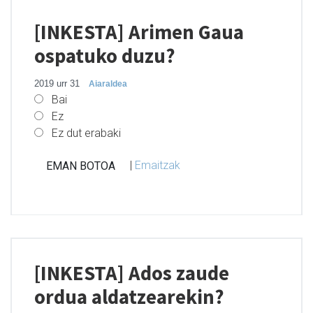
[INKESTA] Arimen Gaua
ospatuko duzu?
2019 urr 31
Aiaraldea
Bai
Ez
Ez dut erabaki
|
Emaitzak
[INKESTA] Ados zaude
ordua aldatzearekin?