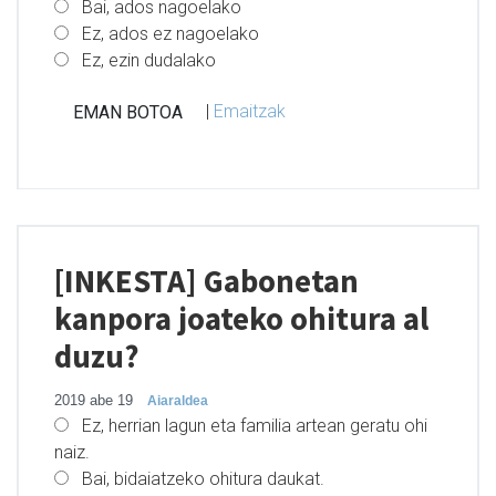
Bai, ados nagoelako
Ez, ados ez nagoelako
Ez, ezin dudalako
|
Emaitzak
[INKESTA] Gabonetan
kanpora joateko ohitura al
duzu?
2019 abe 19
Aiaraldea
Ez, herrian lagun eta familia artean geratu ohi
naiz.
Bai, bidaiatzeko ohitura daukat.