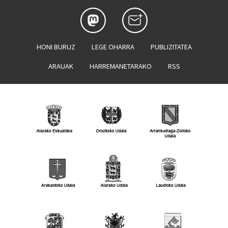
HONI BURUZ
LEGE OHARRA
PUBLIZITATEA
ARAUAK
HARREMANETARAKO
RSS