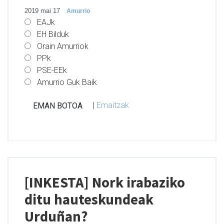
2019 mai 17
Amurrio
EAJk
EH Bilduk
Orain Amurriok
PPk
PSE-EEk
Amurrio Guk Baik
|
Emaitzak
[INKESTA] Nork irabaziko
ditu hauteskundeak
Urduñan?