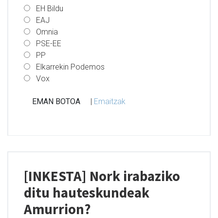
EH Bildu
EAJ
Omnia
PSE-EE
PP
Elkarrekin Podemos
Vox
|
Emaitzak
[INKESTA] Nork irabaziko
ditu hauteskundeak
Amurrion?