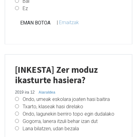
Bai
Ez
|
Emaitzak
[INKESTA] Zer moduz
ikasturte hasiera?
2019 ira 12
Aiaraldea
Ondo, umeak eskolara joaten hasi baitira
Txarto, klaseak hasi direlako
Ondo, lagunekin berriro topo egin dudalako
Gogorra, lanera itzuli behar izan dut
Lana bilatzen, udan bezala