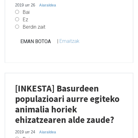
2019 urr 26
Aiaraldea
Bai
Ez
Berdin zait
|
Emaitzak
[INKESTA] Basurdeen
populazioari aurre egiteko
animalia horiek
ehizatzearen alde zaude?
2019 urr 24
Aiaraldea