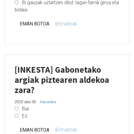
Bi gauzak uztartzen ditut: lagun-famili giroa eta
bidaia
|
Emaitzak
[INKESTA] Gabonetako
argiak piztearen aldekoa
zara?
2019 abe 06
Aiaraldea
Bai
Ez
|
Emaitzak