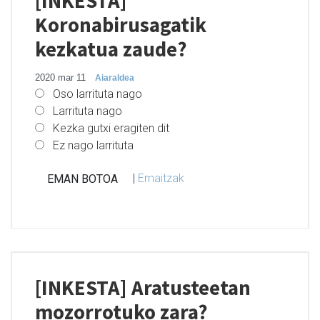
[INKESTA]
Koronabirusagatik
kezkatua zaude?
2020 mar 11
Aiaraldea
Oso larrituta nago
Larrituta nago
Kezka gutxi eragiten dit
Ez nago larrituta
|
Emaitzak
[INKESTA] Aratusteetan
mozorrotuko zara?