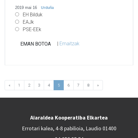
2019 mai 16
Urduña
EH Bilduk
EAJk
PSE-EEk
|
Emaitzak
«
1
2
3
4
5
6
7
8
»
Aiaraldea Kooperatiba Elkartea
Errotari kalea, 4-8 pabilioia, Laudio 01400