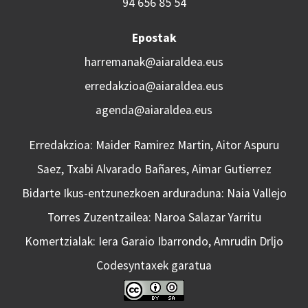
94 656 85 54
Epostak
harremanak@aiaraldea.eus
erredakzioa@aiaraldea.eus
agenda@aiaraldea.eus
Erredakzioa: Maider Ramirez Martin, Aitor Aspuru
Saez, Txabi Alvarado Bañares, Aimar Gutierrez
Bidarte Ikus-entzunezkoen arduraduna: Naia Vallejo
Torres Zuzentzailea: Naroa Salazar Yarritu
Komertzialak: Iera Garaio Ibarrondo, Amrudin Drljo
Codesyntaxek garatua