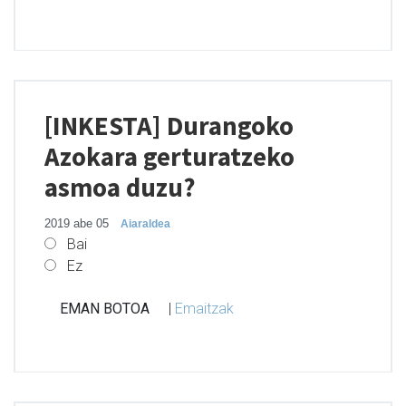
[INKESTA] Durangoko
Azokara gerturatzeko
asmoa duzu?
2019 abe 05
Aiaraldea
Bai
Ez
|
Emaitzak