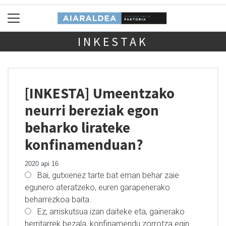
INKESTAK
[INKESTA] Umeentzako
neurri bereziak egon
beharko lirateke
konfinamenduan?
2020 api 16
Bai, gutxienez tarte bat eman behar zaie
egunero ateratzeko, euren garapenerako
beharrezkoa baita.
Ez, arriskutsua izan daiteke eta, gainerako
herritarrek bezala, konfinamendu zorrotza egin