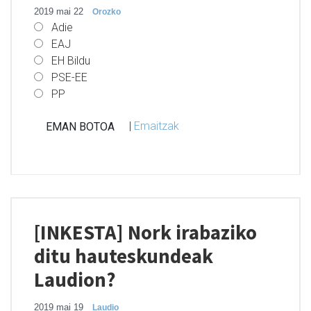
2019 mai 22
Orozko
Adie
EAJ
EH Bildu
PSE-EE
PP
|
Emaitzak
[INKESTA] Nork irabaziko
ditu hauteskundeak
Laudion?
2019 mai 19
Laudio