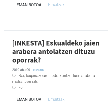
|
Emaitzak
[INKESTA] Eskualdeko jaien
arabera antolatzen dituzu
oporrak?
2019 abu 09
Bizkaia
Bai, txupinazoaren edo kontzertuen arabera
moldatzen ditut
Ez
|
Emaitzak