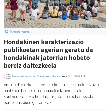
Komunitatea
Hondakinen karakterizazio
publikoetan agerian geratu da
hondakinak jatorrian hobeto
bereiz daitezkeela
Nerbioi-Ibaizabal Mankomunitatea
eka 17
BIZKAIA
Amaitu dira azken asteetako hondakinen karakterizazio
publikoari buruzko lau jardunaldiak, herritarrak
kontzientziatzeko hondakinak jatorrian behar bezala
bereizteak duen garrantziaz.