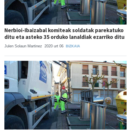
Nerbioi-Ibaizabal komiteak soldatak parekatuko
ditu eta asteko 35 orduko lanaldiak ezarriko ditu
Julen Solaun Martinez
2020 urt 06
BIZKAIA