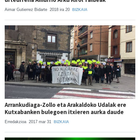
Aimar Gutierrez Bidarte
2018 ira 20
BIZKAIA
Arrankudiaga-Zollo eta Arakaldoko Udalak ere
Kutxabanken bulegoen itxieren aurka daude
Erredakzioa
2017 mar 31
BIZKAIA