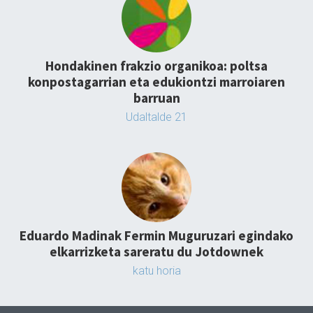
Hondakinen frakzio organikoa: poltsa
konpostagarrian eta edukiontzi marroiaren
barruan
Udaltalde 21
Eduardo Madinak Fermin Muguruzari egindako
elkarrizketa sareratu du Jotdownek
katu horia