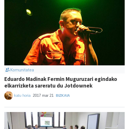
Komunitatea
Eduardo Madinak Fermin Muguruzari egindako
elkarrizketa sareratu du Jotdownek
katu horia
2017 mar 21
BIZKAIA