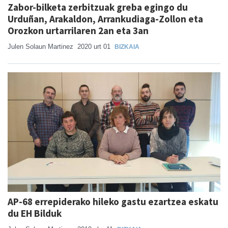
Zabor-bilketa zerbitzuak greba egingo du
Urduñan, Arakaldon, Arrankudiaga-Zollon eta
Orozkon urtarrilaren 2an eta 3an
Julen Solaun Martinez
2020 urt 01
BIZKAIA
AP-68 errepiderako hileko gastu ezartzea eskatu
du EH Bilduk