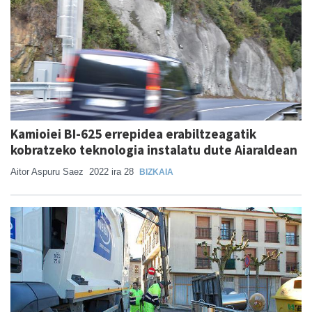
Kamioiei BI-625 errepidea erabiltzeagatik
kobratzeko teknologia instalatu dute Aiaraldean
Aitor Aspuru Saez
2022 ira 28
BIZKAIA