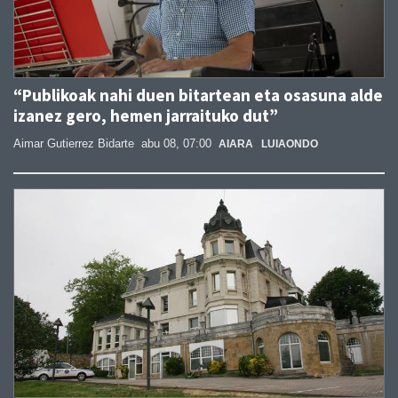
“Publikoak nahi duen bitartean eta osasuna alde
izanez gero, hemen jarraituko dut”
Aimar Gutierrez Bidarte
abu 08, 07:00
AIARA
LUIAONDO