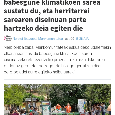
babesgune klimatikoen sarea
sustatu du, eta herritarrei
sarearen diseinuan parte
hartzeko deia egiten die
Nerbioi-Ibaizabal Mankomunitatea
uzt 09
BIZKAIA
Nerbioi-Ibaizabal Mankomunitateak eskualdeko udalerriekin
elkarlanean hasi du babesgune klimatikoen sarea
diseinatzeko eta ezartzeko prozesua, klima-aldaketaren
ondorioz gero eta maizago eta biziago gertatzen diren
bero-boladei aurre egiteko helburuarekin.