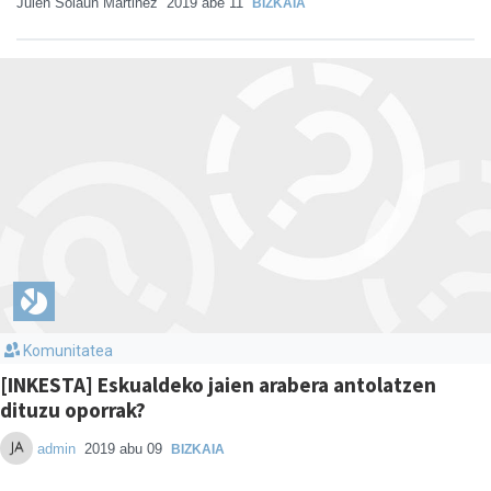
Julen Solaun Martinez
2019 abe 11
BIZKAIA
Komunitatea
[INKESTA] Eskualdeko jaien arabera antolatzen
dituzu oporrak?
admin
2019 abu 09
BIZKAIA