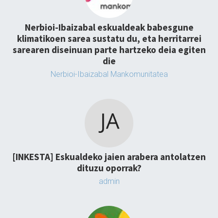
Nerbioi-Ibaizabal eskualdeak babesgune
klimatikoen sarea sustatu du, eta herritarrei
sarearen diseinuan parte hartzeko deia egiten
die
Nerbioi-Ibaizabal Mankomunitatea
[INKESTA] Eskualdeko jaien arabera antolatzen
dituzu oporrak?
admin