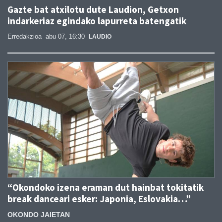
Gazte bat atxilotu dute Laudion, Getxon
indarkeriaz egindako lapurreta batengatik
Erredakzioa
abu 07, 16:30
LAUDIO
“Okondoko izena eraman dut hainbat tokitatik
break danceari esker: Japonia, Eslovakia…”
OKONDO JAIETAN