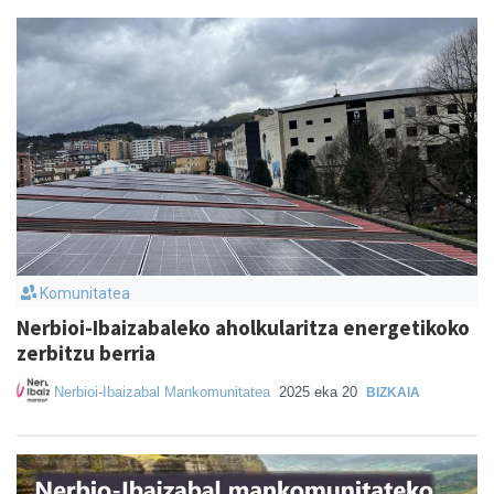
Komunitatea
Nerbioi-Ibaizabaleko aholkularitza energetikoko
zerbitzu berria
Nerbioi-Ibaizabal Mankomunitatea
2025 eka 20
BIZKAIA