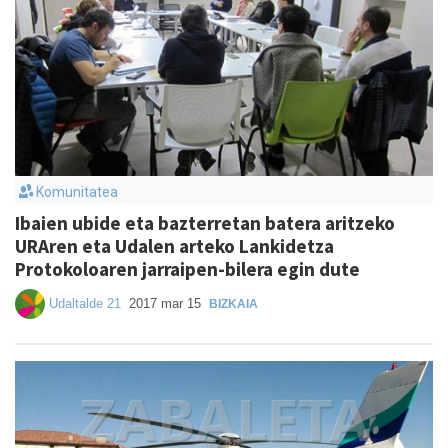
Komunitatea
Ibaien ubide eta bazterretan batera aritzeko
URAren eta Udalen arteko Lankidetza
Protokoloaren jarraipen-bilera egin dute
Udaltalde 21
2017 mar 15
BIZKAIA