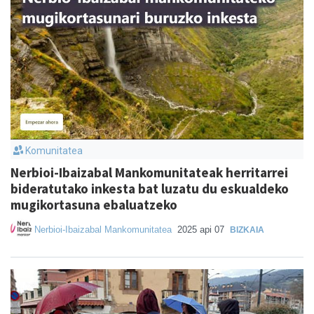
Komunitatea
Nerbioi-Ibaizabal Mankomunitateak herritarrei
bideratutako inkesta bat luzatu du eskualdeko
mugikortasuna ebaluatzeko
Nerbioi-Ibaizabal Mankomunitatea
2025 api 07
BIZKAIA