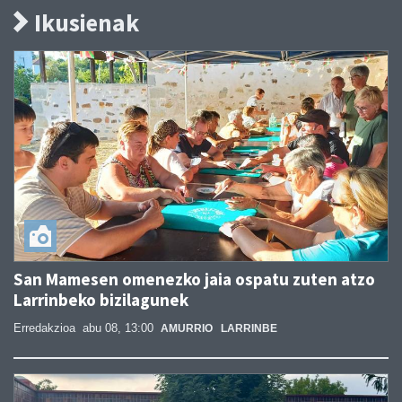
Ikusienak
San Mamesen omenezko jaia ospatu zuten atzo
Larrinbeko bizilagunek
Erredakzioa
abu 08, 13:00
AMURRIO
LARRINBE