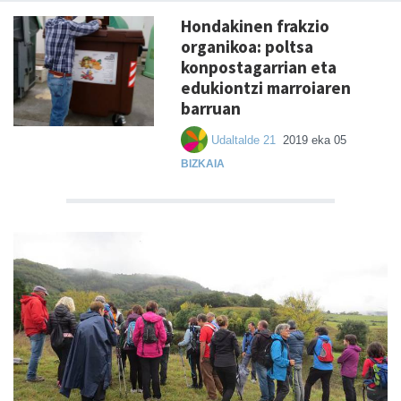
Hondakinen frakzio
organikoa: poltsa
konpostagarrian eta
edukiontzi marroiaren
barruan
Udaltalde 21
2019 eka 05
BIZKAIA