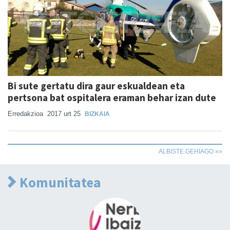
Bi sute gertatu dira gaur eskualdean eta
pertsona bat ospitalera eraman behar izan dute
Erredakzioa
2017 urt 25
BIZKAIA
ALBISTE GEHIAGO »»
Komunitatea