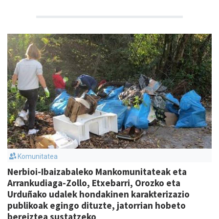
Komunitatea
Nerbioi-Ibaizabaleko Mankomunitateak eta
Arrankudiaga-Zollo, Etxebarri, Orozko eta
Urduñako udalek hondakinen karakterizazio
publikoak egingo dituzte, jatorrian hobeto
bereiztea sustatzeko