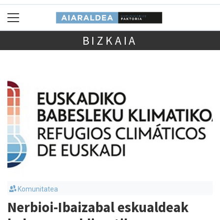
BIZKAIA
Komunitatea
Nerbioi-Ibaizabal eskualdeak