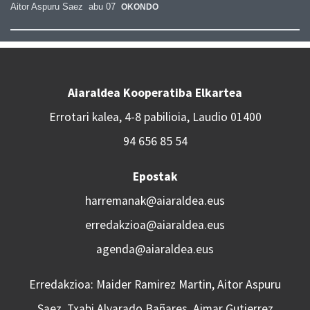
Aitor Aspuru Saez
abu 07
OKONDO
Aiaraldea Kooperatiba Elkartea
Errotari kalea, 4-8 pabilioia, Laudio 01400
94 656 85 54
Epostak
harremanak@aiaraldea.eus
erredakzioa@aiaraldea.eus
agenda@aiaraldea.eus
Erredakzioa: Maider Ramirez Martin, Aitor Aspuru
Saez, Txabi Alvarado Bañares, Aimar Gutierrez