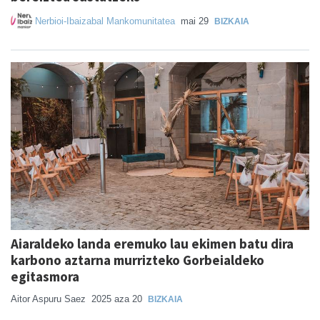
Nerbioi-Ibaizabal Mankomunitatea
mai 29
BIZKAIA
Aiaraldeko landa eremuko lau ekimen batu dira
karbono aztarna murrizteko Gorbeialdeko
egitasmora
Aitor Aspuru Saez
2025 aza 20
BIZKAIA