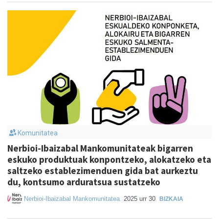
Komunitatea
Nerbioi-Ibaizabal Mankomunitateak bigarren
eskuko produktuak konpontzeko, alokatzeko eta
saltzeko establezimenduen gida bat aurkeztu
du, kontsumo arduratsua sustatzeko
Nerbioi-Ibaizabal Mankomunitatea
2025 urr 30
BIZKAIA