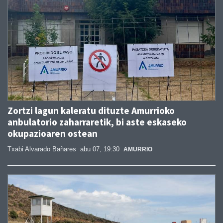
Zortzi lagun kaleratu dituzte Amurrioko
anbulatorio zaharraretik, bi aste eskaseko
okupazioaren ostean
Txabi Alvarado Bañares
abu 07, 19:30
AMURRIO