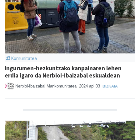
Komunitatea
Ingurumen-hezkuntzako kanpainaren lehen
erdia igaro da Nerbioi-Ibaizabal eskualdean
Nerbioi-Ibaizabal Mankomunitatea
2024 api 03
BIZKAIA