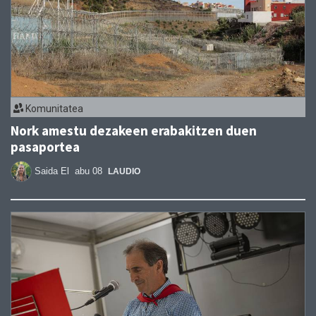
Komunitatea
Nork amestu dezakeen erabakitzen duen
pasaportea
Saida El
abu 08
LAUDIO