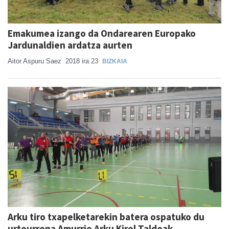
Emakumea izango da Ondarearen Europako
Jardunaldien ardatza aurten
Aitor Aspuru Saez
2018 ira 23
BIZKAIA
Arku tiro txapelketarekin batera ospatuko du
urteurrena Amurrio Arku Kirol Taldeak