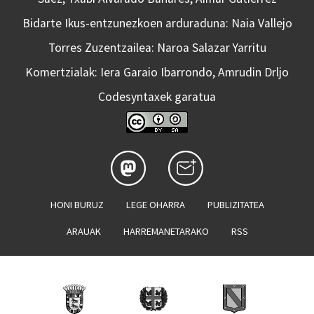
Bidarte Ikus-entzunezkoen arduraduna: Naia Vallejo
Torres Zuzentzailea: Naroa Salazar Yarritu
Komertzialak: Iera Garaio Ibarrondo, Amrudin Drljo
Codesyntaxek garatua
HONI BURUZ
LEGE OHARRA
PUBLIZITATEA
ARAUAK
HARREMANETARAKO
RSS