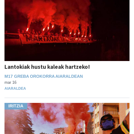
Lantokiak hustu kaleak hartzeko!
M17 GREBA OROKORRA AIARALDEAN
mar 16
AIARALDEA
IRITZIA