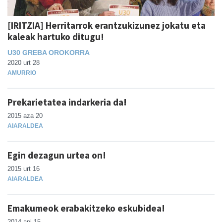
[IRITZIA] Herritarrok erantzukizunez jokatu eta
kaleak hartuko ditugu!
U30 GREBA OROKORRA
2020 urt 28
AMURRIO
Prekarietatea indarkeria da!
2015 aza 20
AIARALDEA
Egin dezagun urtea on!
2015 urt 16
AIARALDEA
Emakumeok erabakitzeko eskubidea!
2014 api 15