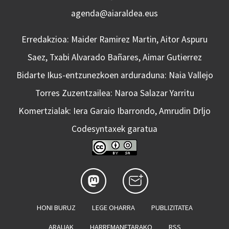
agenda@aiaraldea.eus
Erredakzioa: Maider Ramirez Martin, Aitor Aspuru
Saez, Txabi Alvarado Bañares, Aimar Gutierrez
Bidarte Ikus-entzunezkoen arduraduna: Naia Vallejo
Torres Zuzentzailea: Naroa Salazar Yarritu
Komertzialak: Iera Garaio Ibarrondo, Amrudin Drljo
Codesyntaxek garatua
HONI BURUZ
LEGE OHARRA
PUBLIZITATEA
ARAUAK
HARREMANETARAKO
RSS