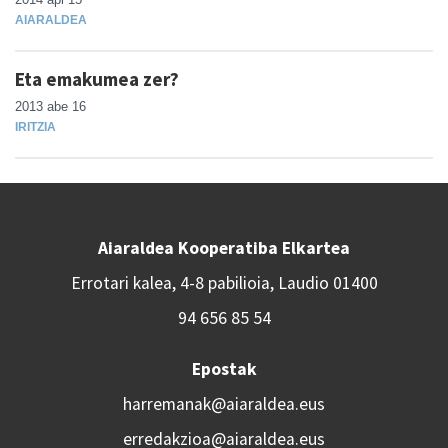
AIARALDEA
Eta emakumea zer?
2013 abe 16
IRITZIA
Aiaraldea Kooperatiba Elkartea
Errotari kalea, 4-8 pabilioia, Laudio 01400
94 656 85 54
Epostak
harremanak@aiaraldea.eus
erredakzioa@aiaraldea.eus