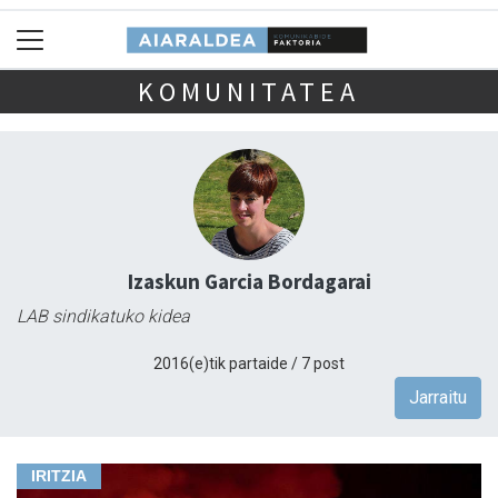
KOMUNITATEA
Izaskun Garcia Bordagarai
LAB sindikatuko kidea
2016(e)tik partaide / 7 post
Jarraitu
IRITZIA