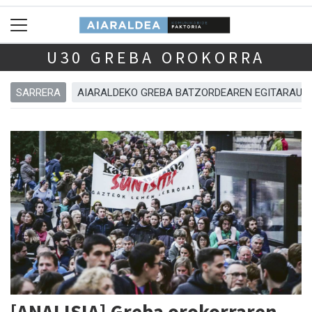
U30 GREBA OROKORRA
SARRERA
AIARALDEKO GREBA BATZORDEAREN EGITARAUA
[ANALISIA] Greba orokorraren