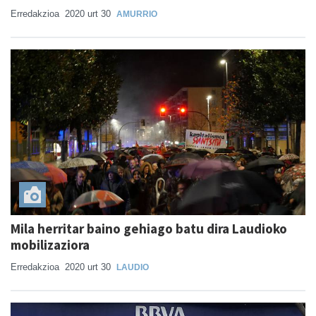
Erredakzioa
2020 urt 30
AMURRIO
Mila herritar baino gehiago batu dira Laudioko
mobilizaziora
Erredakzioa
2020 urt 30
LAUDIO