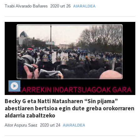
Txabi Alvarado Bañares
2020 urt 26
AIARALDEA
Becky G eta Natti Natasharen “Sin pijama”
abestiaren bertsioa egin dute greba orokorraren
aldarria zabaltzeko
Aitor Aspuru Saez
2020 urt 24
AIARALDEA