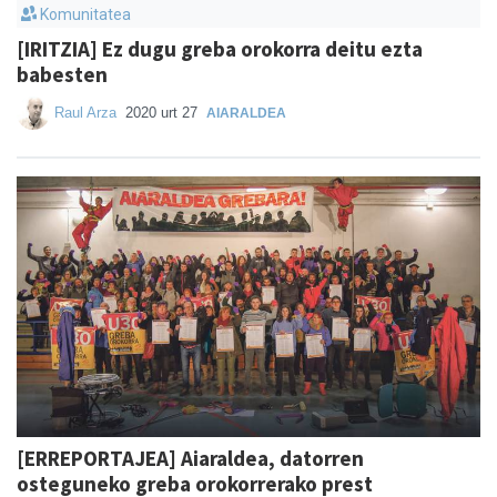
Komunitatea
[IRITZIA] Ez dugu greba orokorra deitu ezta
babesten
Raul Arza
2020 urt 27
AIARALDEA
[ERREPORTAJEA] Aiaraldea, datorren
osteguneko greba orokorrerako prest