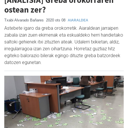
ostean zer?
Txabi Alvarado Bañares
2020 ots 08
AIARALDEA
Astebete igaro da greba orokorretik. Aiaraldean jarraipen
zabala izan zuen ekimenak eta eskualdeko herri handietako
saltoki gehienek itxi zituzten ateak. Udalerri txikietan, aldiz,
irregularragoa izan zen oihartzuna. Horretaz guztiaz hitz
egiteko balorazio bilerak egingo dituzte greba batzordeek
datozen egunetan.