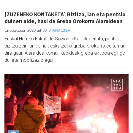
[ZUZENEKO KONTAKETA] Bizitza, lan eta pentsio
duinen alde, hasi da Greba Orokorra Aiaraldean
Erredakzioa
2020 urt 30
AIARALDEA
Euskal Herriko Eskubide Sozialen Kartak deituta, pentsio,
bizitza zein lan duinak eskatzeko greba orokorra egiten ari
dira gaur. Aiaraldea komunikabideak greba aktiboa egingo
du, eta mobilizazio egun…