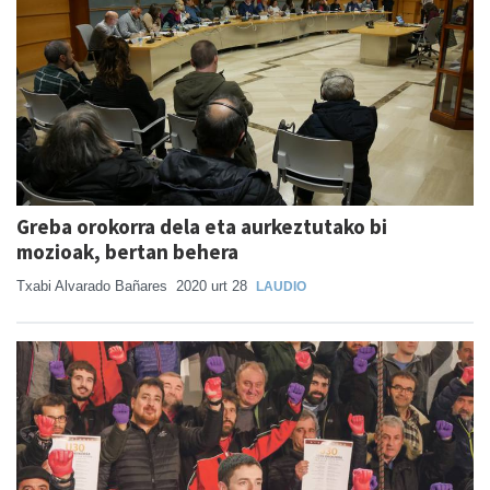
Greba orokorra dela eta aurkeztutako bi
mozioak, bertan behera
Txabi Alvarado Bañares
2020 urt 28
LAUDIO