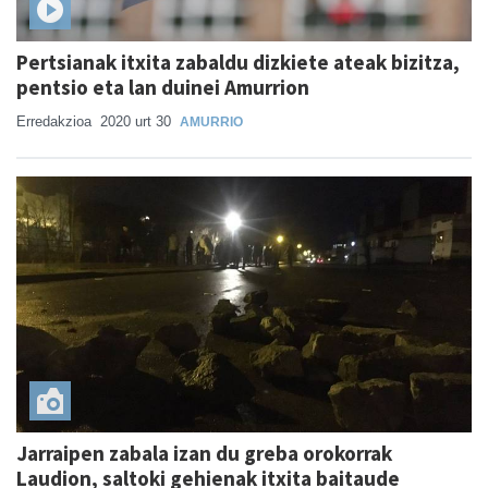
Pertsianak itxita zabaldu dizkiete ateak bizitza,
pentsio eta lan duinei Amurrion
Erredakzioa
2020 urt 30
AMURRIO
Jarraipen zabala izan du greba orokorrak
Laudion, saltoki gehienak itxita baitaude