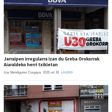
Jarraipen irregularra izan du Greba Orokorrak
Aiaraldeko herri txikietan
Izar Mendiguren Cosgaya
2020 urt 30
LAUDIO