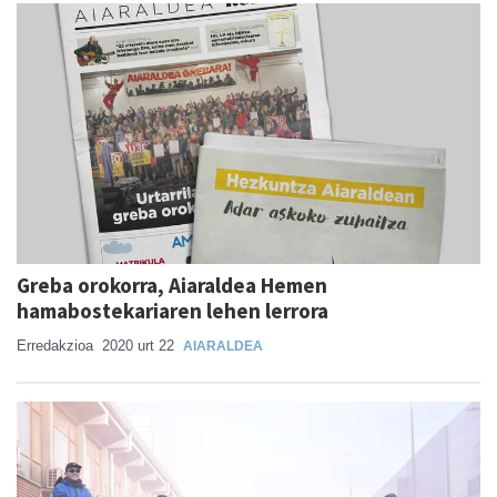
Greba orokorra, Aiaraldea Hemen
hamabostekariaren lehen lerrora
Erredakzioa
2020 urt 22
AIARALDEA