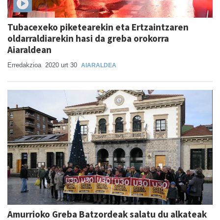
Tubacexeko piketearekin eta Ertzaintzaren
oldarraldiarekin hasi da greba orokorra
Aiaraldean
Erredakzioa
2020 urt 30
AIARALDEA
Amurrioko Greba Batzordeak salatu du alkateak