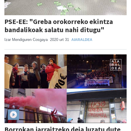
PSE-EE: "Greba orokorreko ekintza
bandalikoak salatu nahi ditugu"
Izar Mendiguren Cosgaya
2020 urt 31
AIARALDEA
Borrokan jarraitzeko deia luzatu dute