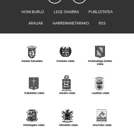
HONI BURUZ
LEGE OHARRA
PUBLIZITATEA
ARAUAK
HARREMANETARAKO
RSS