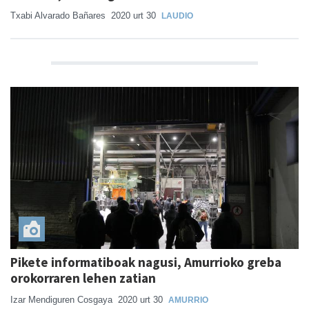
Txabi Alvarado Bañares
2020 urt 30
LAUDIO
Pikete informatiboak nagusi, Amurrioko greba
orokorraren lehen zatian
Izar Mendiguren Cosgaya
2020 urt 30
AMURRIO