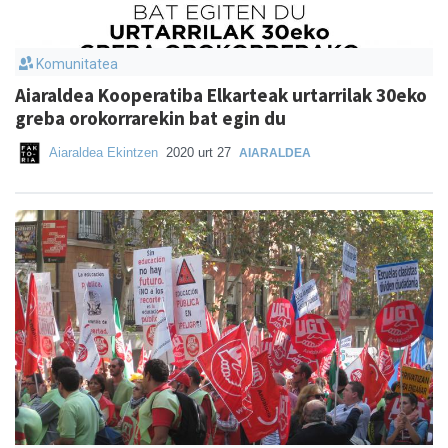
Komunitatea
Aiaraldea Kooperatiba Elkarteak urtarrilak 30eko
greba orokorrarekin bat egin du
Aiaraldea Ekintzen
2020 urt 27
AIARALDEA