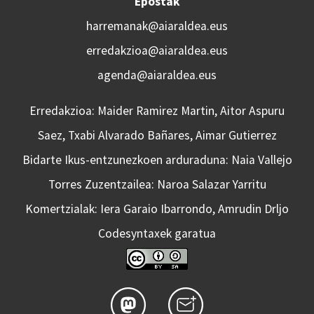
Epostak
harremanak@aiaraldea.eus
erredakzioa@aiaraldea.eus
agenda@aiaraldea.eus
Erredakzioa: Maider Ramirez Martin, Aitor Aspuru
Saez, Txabi Alvarado Bañares, Aimar Gutierrez
Bidarte Ikus-entzunezkoen arduraduna: Naia Vallejo
Torres Zuzentzailea: Naroa Salazar Yarritu
Komertzialak: Iera Garaio Ibarrondo, Amrudin Drljo
Codesyntaxek garatua