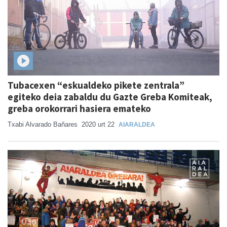
Tubacexen “eskualdeko pikete zentrala”
egiteko deia zabaldu du Gazte Greba Komiteak,
greba orokorrari hasiera emateko
Txabi Alvarado Bañares
2020 urt 22
AIARALDEA