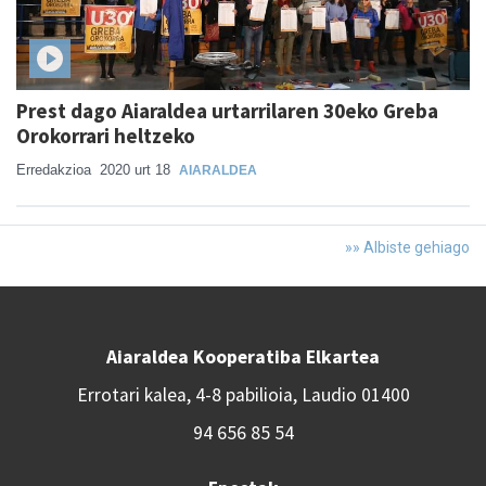
Prest dago Aiaraldea urtarrilaren 30eko Greba
Orokorrari heltzeko
Erredakzioa
2020 urt 18
AIARALDEA
»» Albiste gehiago
Aiaraldea Kooperatiba Elkartea
Errotari kalea, 4-8 pabilioia, Laudio 01400
94 656 85 54