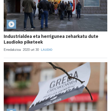
Industrialdea eta herrigunea zeharkatu dute
Laudioko piketeek
Erredakzioa
2020 urt 30
LAUDIO