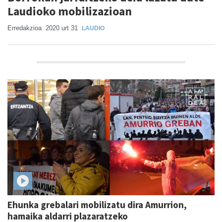
Laudioko mobilizazioan
Erredakzioa
2020 urt 31
LAUDIO
Ehunka grebalari mobilizatu dira Amurrion,
hamaika aldarri plazaratzeko