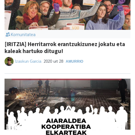
Komunitatea
[IRITZIA] Herritarrok erantzukizunez jokatu eta
kaleak hartuko ditugu!
Izaskun Garcia
2020 urt 28
AMURRIO