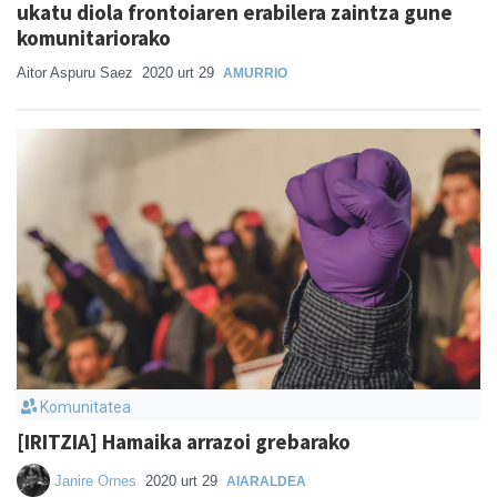
ukatu diola frontoiaren erabilera zaintza gune
komunitariorako
Aitor Aspuru Saez
2020 urt 29
AMURRIO
Komunitatea
[IRITZIA] Hamaika arrazoi grebarako
Janire Ornes
2020 urt 29
AIARALDEA