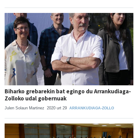
Biharko grebarekin bat egingo du Arrankudiaga-
Zolloko udal gobernuak
Julen Solaun Martinez
2020 urt 29
ARRANKUDIAGA-ZOLLO