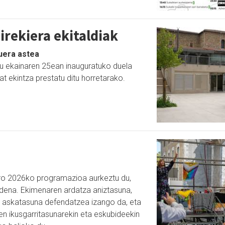
irekiera ekitaldiak
duera astea
du ekainaren 25ean inauguratuko duela
at ekintza prestatu ditu horretarako.
ro 2026ko programazioa aurkeztu du,
 dena. Ekimenaren ardatza aniztasuna,
a askatasuna defendatzea izango da, eta
n ikusgarritasunarekin eta eskubideekin