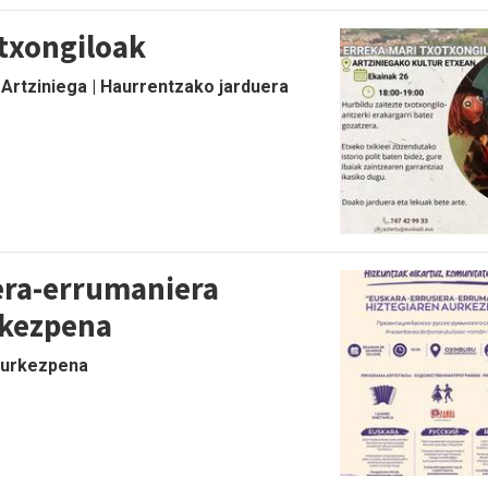
otxongiloak
 Artziniega | Haurrentzako jarduera
era-errumaniera
rkezpena
 Aurkezpena