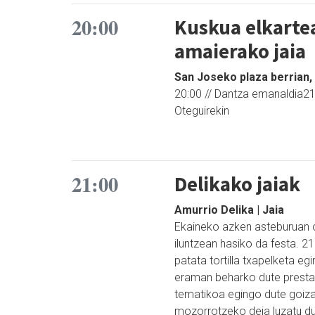
20:00
Kuskua elkarte
amaierako jaia
San Joseko plaza berrian,
20:00 // Dantza emanaldia21
Oteguirekin
21:00
Delikako jaiak
Amurrio Delika | Jaia
Ekaineko azken asteburuan os
iluntzean hasiko da festa. 21
patata tortilla txapelketa eg
eraman beharko dute prestat
tematikoa egingo dute goiz
mozorrotzeko deia luzatu du