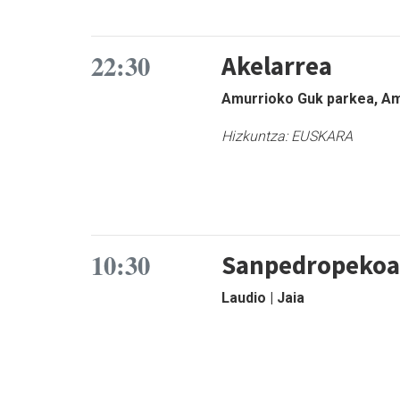
22:30
Akelarrea
Amurrioko Guk parkea, Amu
Hizkuntza:
EUSKARA
10:30
Sanpedropeko
Laudio | Jaia