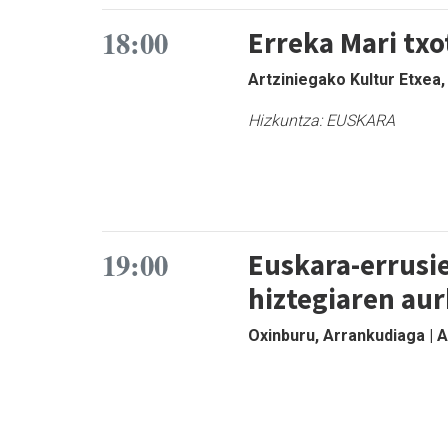
18:00
Erreka Mari tx
Artziniegako Kultur Etxea,
Hizkuntza:
EUSKARA
19:00
Euskara-errusi
hiztegiaren au
Oxinburu, Arrankudiaga |