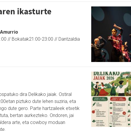
aren ikasturte
 Amurrio
:00 // Bokatak21:00-23:00 // Dantzaldia
patuko dira Delikako jaiak. Ostiral
:00etan piztuko dute lehen suziria, eta
ingo dute gero. Parte hartzaileek etxetik
uta, bertan aurkezteko. Ondoren, jai
aldera arte, eta cowboy moduan
te.