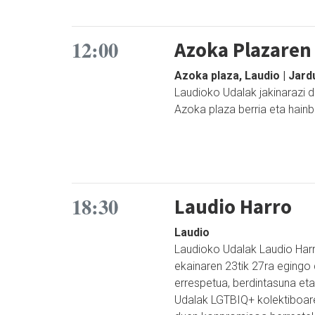
12:00
Azoka Plazaren 
Azoka plaza, Laudio | Jar
Laudioko Udalak jakinarazi 
Azoka plaza berria eta hainb
18:30
Laudio Harro
Laudio
Laudioko Udalak Laudio Har
ekainaren 23tik 27ra egingo
errespetua, berdintasuna et
Udalak LGTBIQ+ kolektiboare