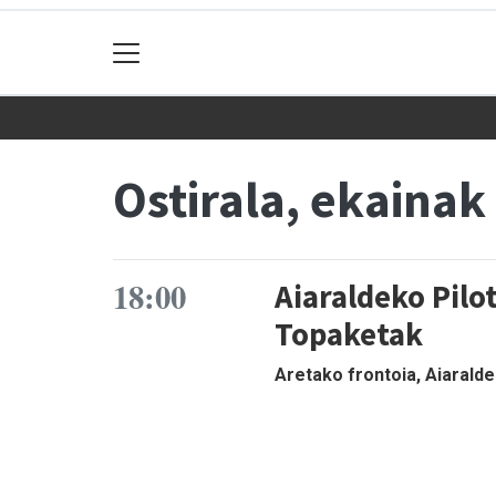
Ostirala, ekainak
18:00
Aiaraldeko Pilot
Topaketak
Aretako frontoia, Aiarald