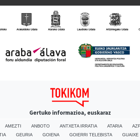
Gertuko informazioa, euskaraz
AMEZTI
ANBOTO
ANTXETA IRRATIA
ATARIA
AZP
TIA
GEURIA
GOIENA
GOIERRI TELEBISTA
GUAIXE