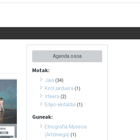
Agenda osoa
Motak:
Jaia
(34)
Kirol jarduera
(1)
Irteera
(2)
Erlijio-ekitaldia
(1)
Guneak:
Etnografia Museoa
(Artziniega)
(1)