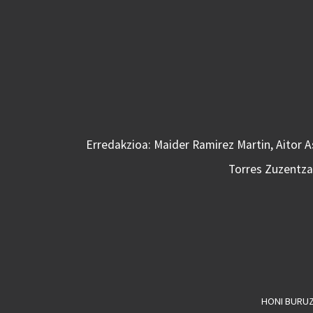
Erredakzioa: Maider Ramirez Martin, Aitor 
Torres Zuzentzai
HONI BURU