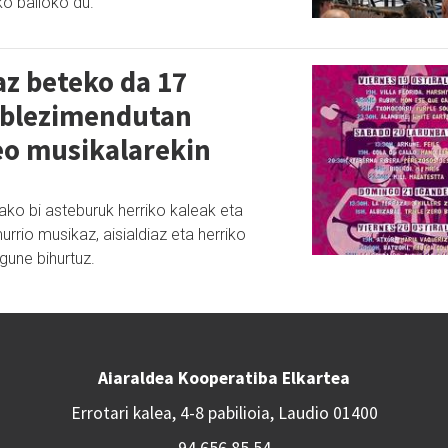
o balioko du.
z beteko da 17
tablezimendutan
eo musikalarekin
ko bi asteburuk herriko kaleak eta
urrio musikaz, aisialdiaz eta herriko
gune bihurtuz.
Aiaraldea Kooperatiba Elkartea
Errotari kalea, 4-8 pabilioia, Laudio 01400
94 656 85 54