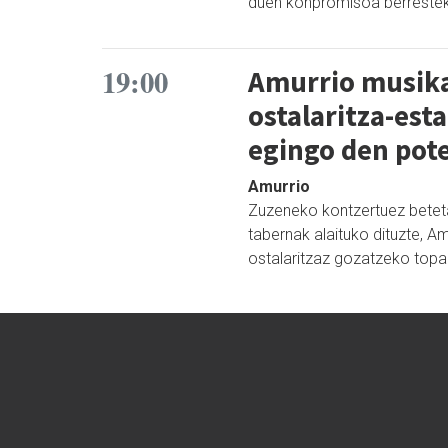
duen konpromisoa berrestek
19:00
Amurrio musika
ostalaritza-es
egingo den pot
Amurrio
Zuzeneko kontzertuez beteta
tabernak alaituko dituzte, Am
ostalaritzaz gozatzeko topa