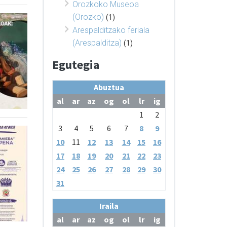
Orozkoko Museoa
(Orozko)
(1)
Arespalditzako feriala
(Arespalditza)
(1)
Egutegia
Abuztua
al
ar
az
og
ol
lr
ig
1
2
3
4
5
6
7
8
9
10
11
12
13
14
15
16
17
18
19
20
21
22
23
24
25
26
27
28
29
30
31
Iraila
al
ar
az
og
ol
lr
ig