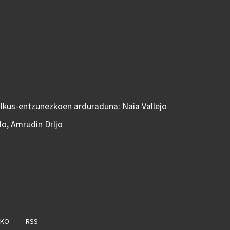
 Ikus-entzunezkoen arduraduna: Naia Vallejo
do, Amrudin Drljo
AKO
RSS