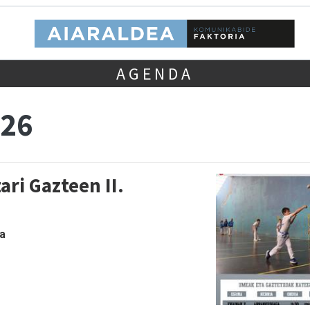
AGENDA
 26
ari Gazteen II.
ea