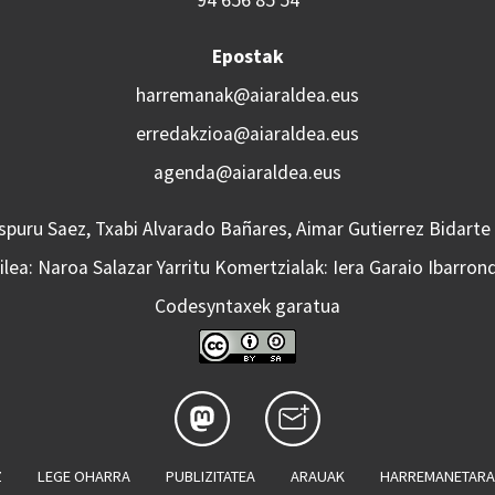
Epostak
harremanak@aiaraldea.eus
erredakzioa@aiaraldea.eus
agenda@aiaraldea.eus
Aspuru Saez, Txabi Alvarado Bañares, Aimar Gutierrez Bidarte
lea: Naroa Salazar Yarritu Komertzialak: Iera Garaio Ibarron
Codesyntaxek garatua
Z
LEGE OHARRA
PUBLIZITATEA
ARAUAK
HARREMANETAR