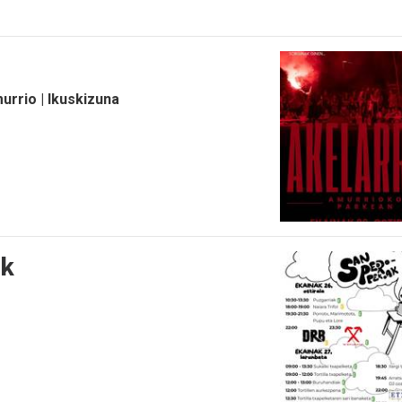
rrio | Ikuskizuna
ak