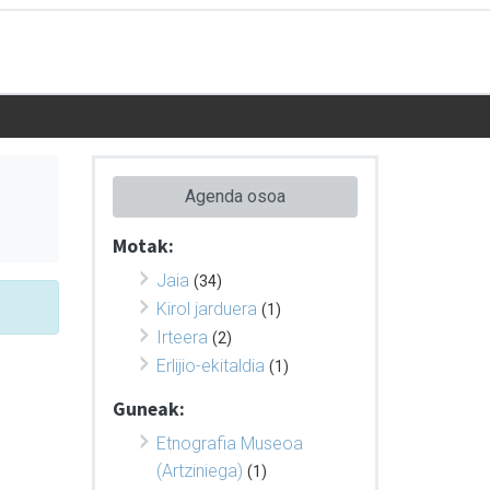
Agenda osoa
Motak:
Jaia
(34)
Kirol jarduera
(1)
Irteera
(2)
Erlijio-ekitaldia
(1)
Guneak:
Etnografia Museoa
(Artziniega)
(1)