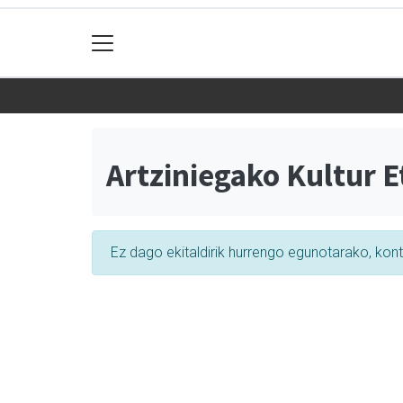
Artziniegako Kultur E
Ez dago ekitaldirik hurrengo egunotarako, kon