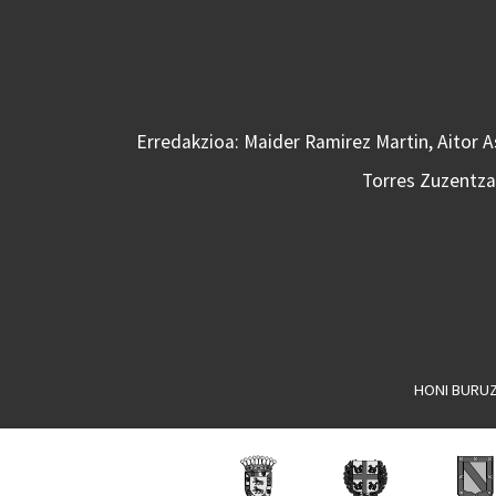
Erredakzioa: Maider Ramirez Martin, Aitor 
Torres Zuzentzai
HONI BURU