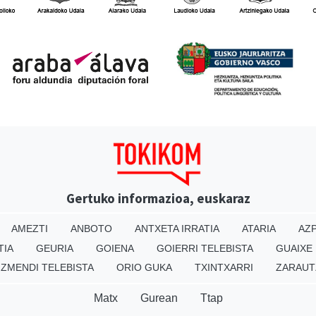
Gertuko informazioa, euskaraz
AMEZTI
ANBOTO
ANTXETA IRRATIA
ATARIA
AZP
TIA
GEURIA
GOIENA
GOIERRI TELEBISTA
GUAIXE
IZMENDI TELEBISTA
ORIO GUKA
TXINTXARRI
ZARAUT
Matx
Gurean
Ttap