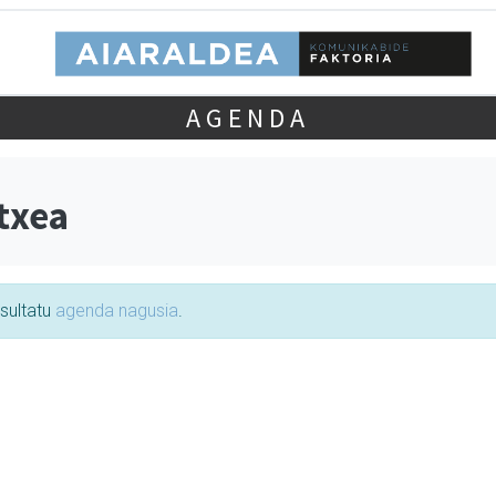
AGENDA
txea
tsultatu
agenda nagusia
.