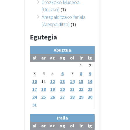
Orozkoko Museoa
(Orozko)
(1)
Arespalditzako feriala
(Arespalditza)
(1)
Egutegia
Abuztua
al
ar
az
og
ol
lr
ig
1
2
3
4
5
6
7
8
9
10
11
12
13
14
15
16
17
18
19
20
21
22
23
24
25
26
27
28
29
30
31
Iraila
al
ar
az
og
ol
lr
ig