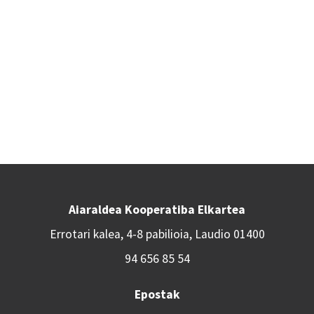
Aiaraldea Kooperatiba Elkartea
Errotari kalea, 4-8 pabilioia, Laudio 01400
94 656 85 54
Epostak