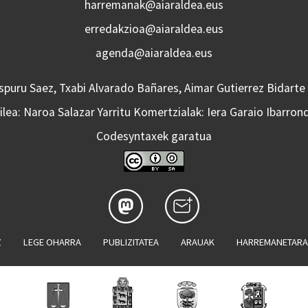
harremanak@aiaraldea.eus
erredakzioa@aiaraldea.eus
agenda@aiaraldea.eus
Aspuru Saez, Txabi Alvarado Bañares, Aimar Gutierrez Bidarte
lea: Naroa Salazar Yarritu Komertzialak: Iera Garaio Ibarron
Codesyntaxek garatua
Z
LEGE OHARRA
PUBLIZITATEA
ARAUAK
HARREMANETAR