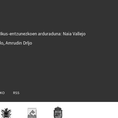
 Ikus-entzunezkoen arduraduna: Naia Vallejo
do, Amrudin Drljo
AKO
RSS