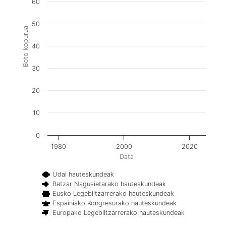
60
50
Boto kopurua
40
30
20
10
0
1980
2000
2020
Data
Udal hauteskundeak
Batzar Nagusietarako hauteskundeak
Eusko Legebiltzarrerako hauteskundeak
Espainiako Kongresurako hauteskundeak
Europako Legebiltzarrerako hauteskundeak