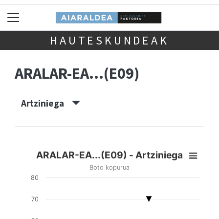
HAUTESKUNDEAK
ARALAR-EA...(E09)
Artziniega
ARALAR-EA...(E09) - Artziniega
Boto kopurua
80
70