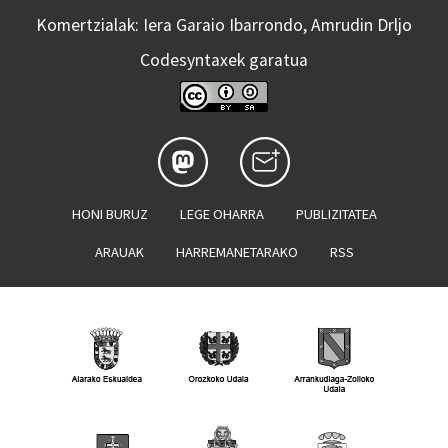
Komertzialak: Iera Garaio Ibarrondo, Amrudin Drljo
Codesyntaxek garatua
HONI BURUZ
LEGE OHARRA
PUBLIZITATEA
ARAUAK
HARREMANETARAKO
RSS