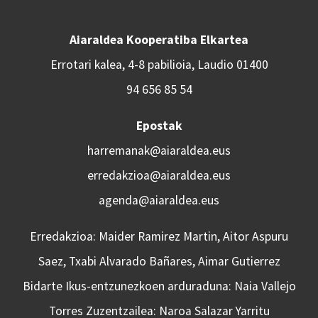
Aiaraldea Kooperatiba Elkartea
Errotari kalea, 4-8 pabilioia, Laudio 01400
94 656 85 54
Epostak
harremanak@aiaraldea.eus
erredakzioa@aiaraldea.eus
agenda@aiaraldea.eus
Erredakzioa: Maider Ramirez Martin, Aitor Aspuru
Saez, Txabi Alvarado Bañares, Aimar Gutierrez
Bidarte Ikus-entzunezkoen arduraduna: Naia Vallejo
Torres Zuzentzailea: Naroa Salazar Yarritu