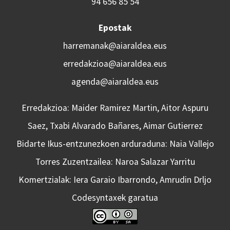
94 656 85 54
Epostak
harremanak@aiaraldea.eus
erredakzioa@aiaraldea.eus
agenda@aiaraldea.eus
Erredakzioa: Maider Ramirez Martin, Aitor Aspuru
Saez, Txabi Alvarado Bañares, Aimar Gutierrez
Bidarte Ikus-entzunezkoen arduraduna: Naia Vallejo
Torres Zuzentzailea: Naroa Salazar Yarritu
Komertzialak: Iera Garaio Ibarrondo, Amrudin Drljo
Codesyntaxek garatua