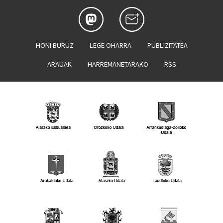
HONI BURUZ
LEGE OHARRA
PUBLIZITATEA
ARAUAK
HARREMANETARAKO
RSS