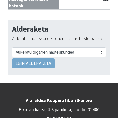
botoak
Alderaketa
Alderatu hauteskunde honen datuak beste batetkin
EGIN ALDERAKETA
Aiaraldea Kooperatiba Elkartea
Errotari kalea, 4-8 pabilioia, Laudio 01400