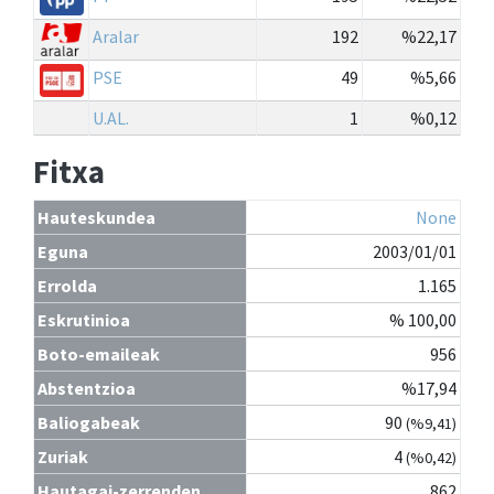
Aralar
192
%22,17
PSE
49
%5,66
U.AL.
1
%0,12
Fitxa
Hauteskundea
None
Eguna
2003/01/01
Errolda
1.165
Eskrutinioa
% 100,00
Boto-emaileak
956
Abstentzioa
%17,94
Baliogabeak
90
(%9,41)
Zuriak
4
(%0,42)
Hautagai-zerrenden
862