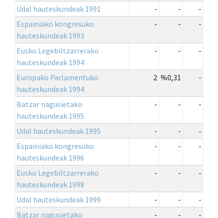
Udal hauteskundeak 1991
-
-
-
Espainiako kongresuko
-
-
-
hauteskundeak 1993
Eusko Legebiltzarrerako
-
-
-
hauteskundeak 1994
Europako Parlamentuko
2
%0,31
-
hauteskundeak 1994
Batzar nagusietako
-
-
-
hauteskundeak 1995
Udal hauteskundeak 1995
-
-
-
Espainiako kongresuko
-
-
-
hauteskundeak 1996
Eusko Legebiltzarrerako
-
-
-
hauteskundeak 1998
Udal hauteskundeak 1999
-
-
-
Batzar nagusietako
-
-
-