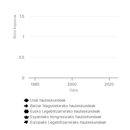
1.5
Boto kopurua
1
0.5
0
1980
2000
2020
Data
Udal hauteskundeak
Batzar Nagusietarako hauteskundeak
Eusko Legebiltzarrerako hauteskundeak
Espainiako Kongresurako hauteskundeak
Europako Legebiltzarrerako hauteskundeak