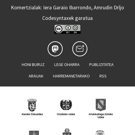
Komertzialak: Iera Garaio Ibarrondo, Amrudin Drljo
Codesyntaxek garatua
HONI BURUZ
LEGE OHARRA
PUBLIZITATEA
ARAUAK
HARREMANETARAKO
RSS