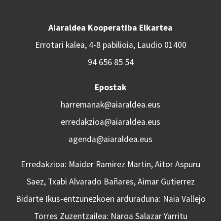
Aiaraldea Kooperatiba Elkartea
Errotari kalea, 4-8 pabilioia, Laudio 01400
94 656 85 54
Epostak
harremanak@aiaraldea.eus
erredakzioa@aiaraldea.eus
agenda@aiaraldea.eus
Erredakzioa: Maider Ramirez Martin, Aitor Aspuru
Saez, Txabi Alvarado Bañares, Aimar Gutierrez
Bidarte Ikus-entzunezkoen arduraduna: Naia Vallejo
Torres Zuzentzailea: Naroa Salazar Yarritu