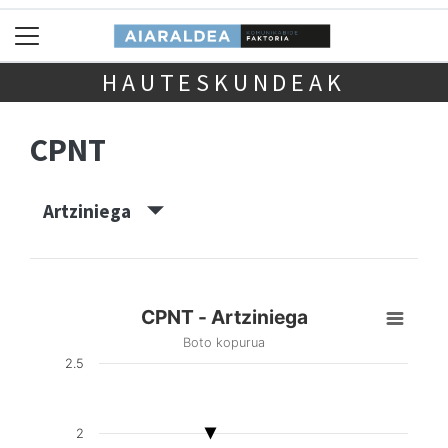
HAUTESKUNDEAK
CPNT
Artziniega
CPNT - Artziniega
Boto kopurua
2.5
2