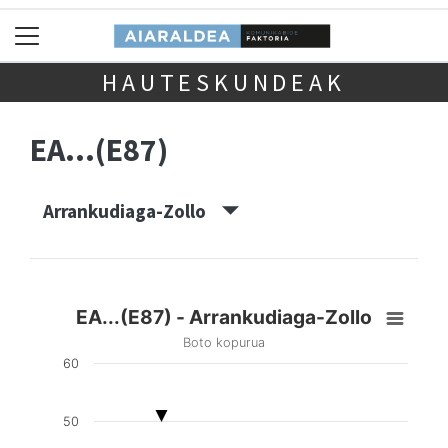
HAUTESKUNDEAK
EA...(E87)
Arrankudiaga-Zollo
EA...(E87) - Arrankudiaga-Zollo
Boto kopurua
60
50