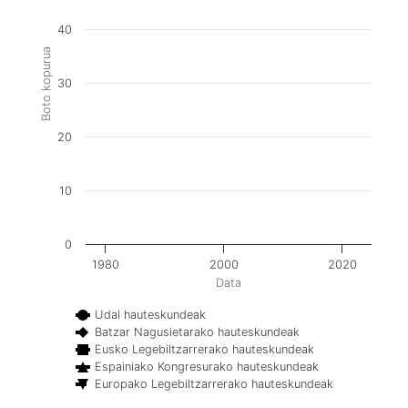
40
Boto kopurua
30
20
10
0
1980
2000
2020
Data
Udal hauteskundeak
Batzar Nagusietarako hauteskundeak
Eusko Legebiltzarrerako hauteskundeak
Espainiako Kongresurako hauteskundeak
Europako Legebiltzarrerako hauteskundeak