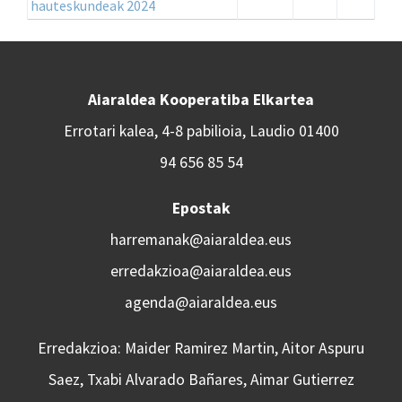
hauteskundeak 2024
Aiaraldea Kooperatiba Elkartea
Errotari kalea, 4-8 pabilioia, Laudio 01400
94 656 85 54
Epostak
harremanak@aiaraldea.eus
erredakzioa@aiaraldea.eus
agenda@aiaraldea.eus
Erredakzioa: Maider Ramirez Martin, Aitor Aspuru
Saez, Txabi Alvarado Bañares, Aimar Gutierrez