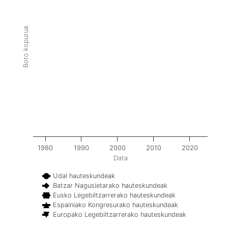
Boto kopurua
1980
1990
2000
2010
2020
Data
Udal hauteskundeak
Batzar Nagusietarako hauteskundeak
Eusko Legebiltzarrerako hauteskundeak
Espainiako Kongresurako hauteskundeak
Europako Legebiltzarrerako hauteskundeak