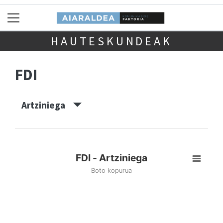
HAUTESKUNDEAK
FDI
Artziniega
FDI - Artziniega
Boto kopurua