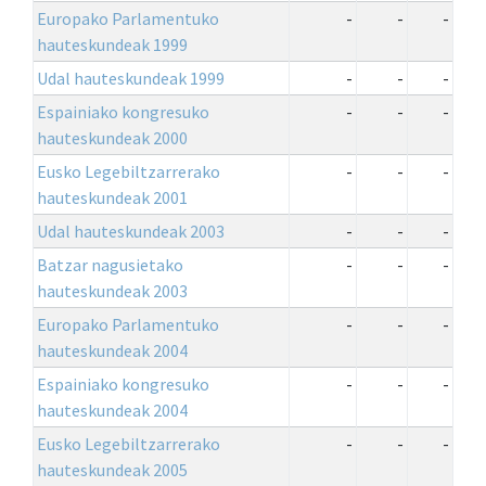
Europako Parlamentuko
-
-
-
hauteskundeak 1999
Udal hauteskundeak 1999
-
-
-
Espainiako kongresuko
-
-
-
hauteskundeak 2000
Eusko Legebiltzarrerako
-
-
-
hauteskundeak 2001
Udal hauteskundeak 2003
-
-
-
Batzar nagusietako
-
-
-
hauteskundeak 2003
Europako Parlamentuko
-
-
-
hauteskundeak 2004
Espainiako kongresuko
-
-
-
hauteskundeak 2004
Eusko Legebiltzarrerako
-
-
-
hauteskundeak 2005