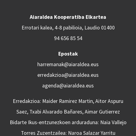
Aiaraldea Kooperatiba Elkartea
Errotari kalea, 4-8 pabilioia, Laudio 01400
94 656 85 54
Epostak
harremanak@aiaraldea.eus
erredakzioa@aiaraldea.eus
agenda@aiaraldea.eus
Erredakzioa: Maider Ramirez Martin, Aitor Aspuru
Saez, Txabi Alvarado Bañares, Aimar Gutierrez
Bidarte Ikus-entzunezkoen arduraduna: Naia Vallejo
Torres Zuzentzailea: Naroa Salazar Yarritu