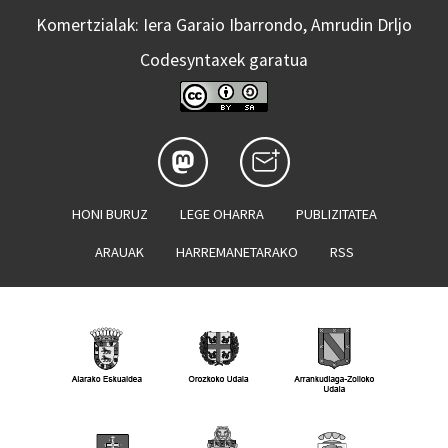
Komertzialak: Iera Garaio Ibarrondo, Amrudin Drljo
Codesyntaxek garatua
HONI BURUZ
LEGE OHARRA
PUBLIZITATEA
ARAUAK
HARREMANETARAKO
RSS