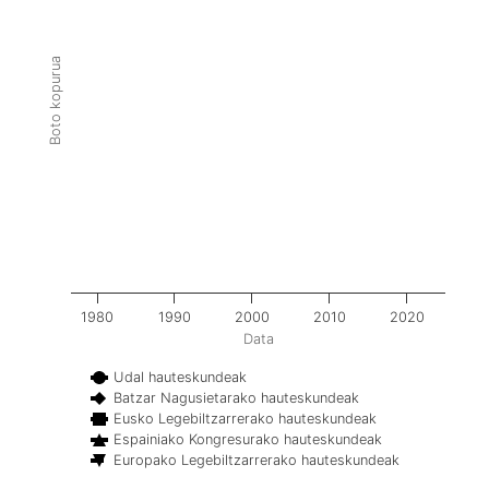
Boto kopurua
1980
1990
2000
2010
2020
Data
Udal hauteskundeak
Batzar Nagusietarako hauteskundeak
Eusko Legebiltzarrerako hauteskundeak
Espainiako Kongresurako hauteskundeak
Europako Legebiltzarrerako hauteskundeak