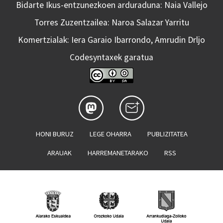
Bidarte Ikus-entzunezkoen arduraduna: Naia Vallejo
Torres Zuzentzailea: Naroa Salazar Yarritu
Komertzialak: Iera Garaio Ibarrondo, Amrudin Drljo
Codesyntaxek garatua
HONI BURUZ
LEGE OHARRA
PUBLIZITATEA
ARAUAK
HARREMANETARAKO
RSS