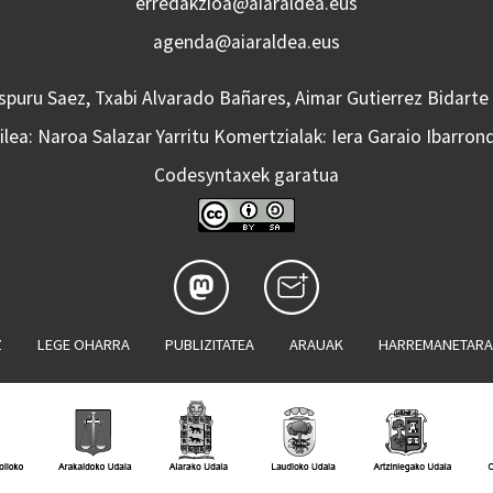
erredakzioa@aiaraldea.eus
agenda@aiaraldea.eus
Aspuru Saez, Txabi Alvarado Bañares, Aimar Gutierrez Bidarte
lea: Naroa Salazar Yarritu Komertzialak: Iera Garaio Ibarron
Codesyntaxek garatua
Z
LEGE OHARRA
PUBLIZITATEA
ARAUAK
HARREMANETAR