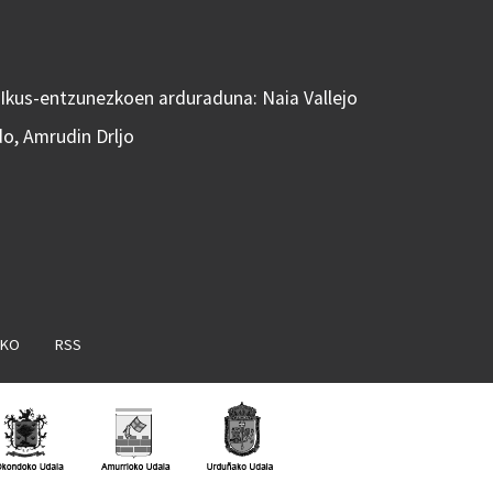
 Ikus-entzunezkoen arduraduna: Naia Vallejo
do, Amrudin Drljo
AKO
RSS