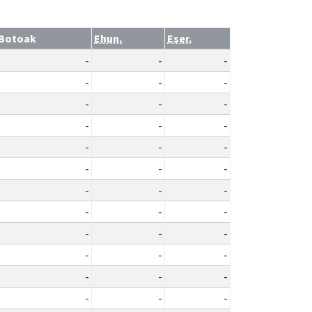
Botoak
Ehun.
Eser.
-
-
-
-
-
-
-
-
-
-
-
-
-
-
-
-
-
-
-
-
-
-
-
-
-
-
-
-
-
-
-
-
-
-
-
-