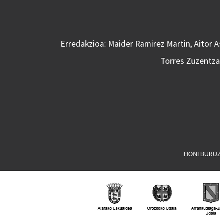
Erredakzioa: Maider Ramirez Martin, Aitor 
Torres Zuzentzai
HONI BURU