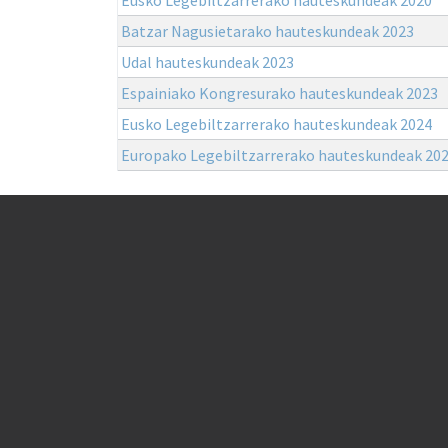
Batzar Nagusietarako hauteskundeak 2023
Udal hauteskundeak 2023
Espainiako Kongresurako hauteskundeak 2023
Eusko Legebiltzarrerako hauteskundeak 2024
Europako Legebiltzarrerako hauteskundeak 20