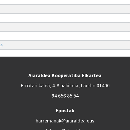
24
Aiaraldea Kooperatiba Elkartea
Errotari kalea, 4-8 pabilioia, Laudio 01400
94 656 85 54
Epostak
harremanak@aiaraldea.eus