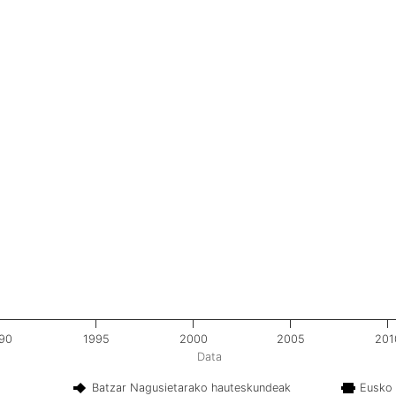
90
1995
2000
2005
201
Data
Batzar Nagusietarako hauteskundeak
Eusko 