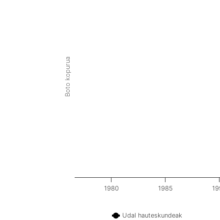
Boto kopurua
1980
1985
19
Udal hauteskundeak