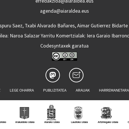
erredakzioa@aiaraldea.eus
agenda@aiaraldea.eus
Aspuru Saez, Txabi Alvarado Bañares, Aimar Gutierrez Bidarte
lea: Naroa Salazar Yarritu Komertzialak: Iera Garaio Ibarron
Codesyntaxek garatua
Z
LEGE OHARRA
PUBLIZITATEA
ARAUAK
HARREMANETAR