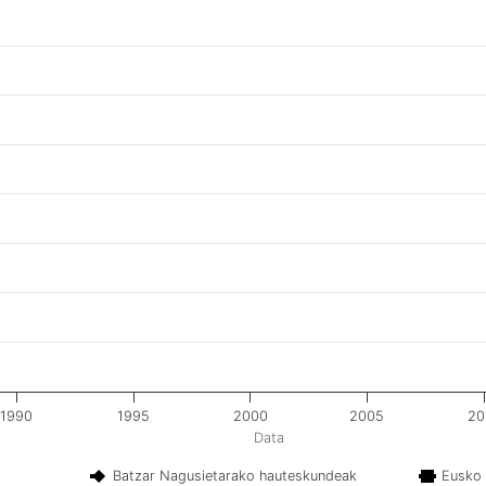
1990
1995
2000
2005
20
Data
Batzar Nagusietarako hauteskundeak
Eusko 