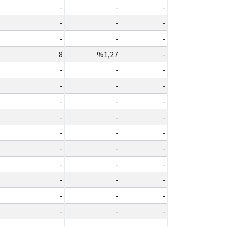
-
-
-
-
-
-
-
-
-
8
%1,27
-
-
-
-
-
-
-
-
-
-
-
-
-
-
-
-
-
-
-
-
-
-
-
-
-
-
-
-
-
-
-
-
-
-