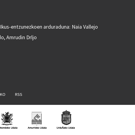
 Ikus-entzunezkoen arduraduna: Naia Vallejo
do, Amrudin Drljo
AKO
RSS