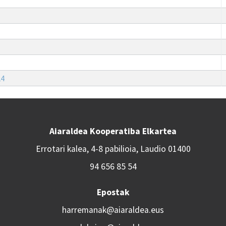
24
Aiaraldea Kooperatiba Elkartea
Errotari kalea, 4-8 pabilioia, Laudio 01400
94 656 85 54
Epostak
harremanak@aiaraldea.eus