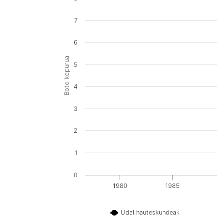
7
6
Boto kopurua
5
4
3
2
1
0
1980
1985
Udal hauteskundeak