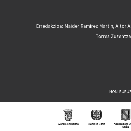
Erredakzioa: Maider Ramirez Martin, Aitor 
Torres Zuzentzai
HONI BURU