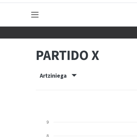
PARTIDO X
Artziniega
9
8