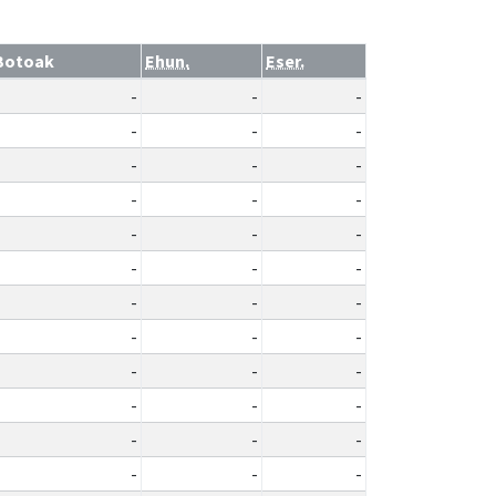
Botoak
Ehun.
Eser.
-
-
-
-
-
-
-
-
-
-
-
-
-
-
-
-
-
-
-
-
-
-
-
-
-
-
-
-
-
-
-
-
-
-
-
-