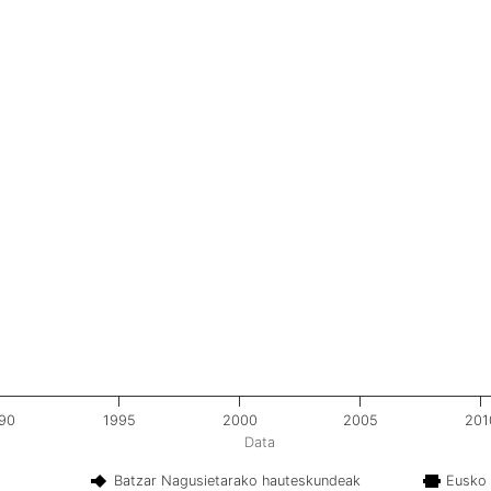
90
1995
2000
2005
201
Data
Batzar Nagusietarako hauteskundeak
Eusko 