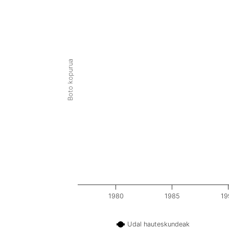
Boto kopurua
1980
1985
19
Udal hauteskundeak