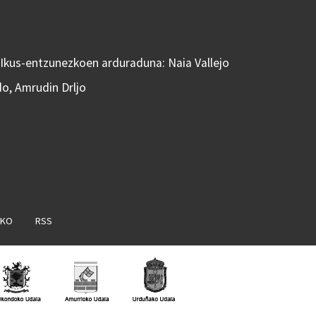
 Ikus-entzunezkoen arduraduna: Naia Vallejo
do, Amrudin Drljo
AKO
RSS