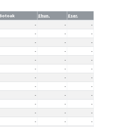
Botoak
Ehun.
Eser.
-
-
-
-
-
-
-
-
-
-
-
-
-
-
-
-
-
-
-
-
-
-
-
-
-
-
-
-
-
-
-
-
-
-
-
-