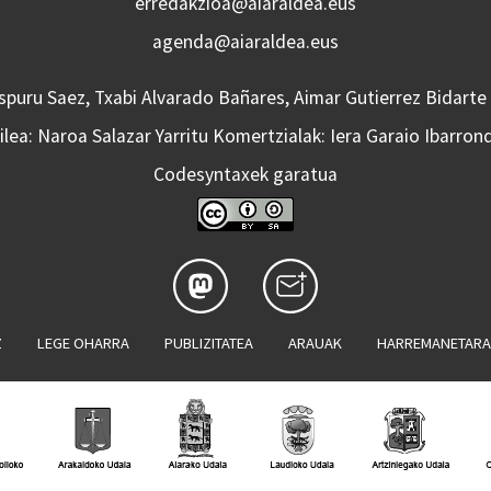
erredakzioa@aiaraldea.eus
agenda@aiaraldea.eus
Aspuru Saez, Txabi Alvarado Bañares, Aimar Gutierrez Bidarte
lea: Naroa Salazar Yarritu Komertzialak: Iera Garaio Ibarron
Codesyntaxek garatua
Z
LEGE OHARRA
PUBLIZITATEA
ARAUAK
HARREMANETAR