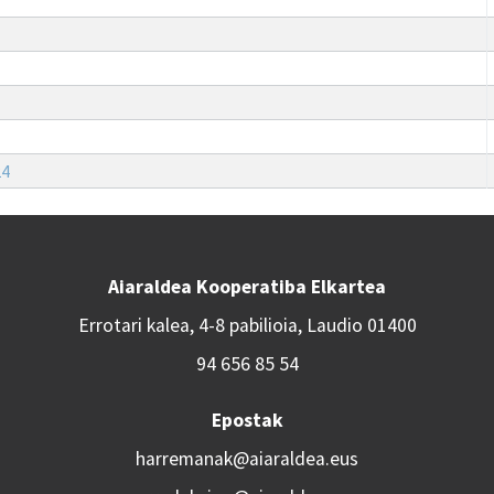
24
Aiaraldea Kooperatiba Elkartea
Errotari kalea, 4-8 pabilioia, Laudio 01400
94 656 85 54
Epostak
harremanak@aiaraldea.eus