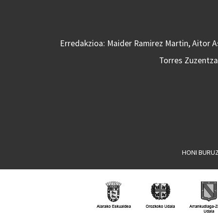
Erredakzioa: Maider Ramirez Martin, Aitor 
Torres Zuzentzai
HONI BURU