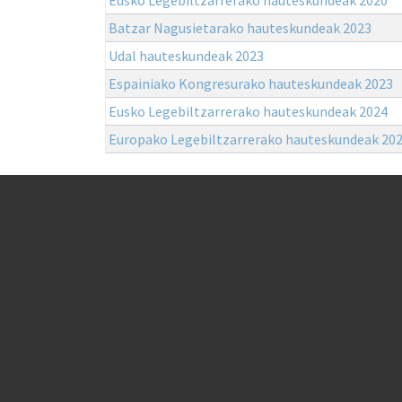
Batzar Nagusietarako hauteskundeak 2023
Udal hauteskundeak 2023
Espainiako Kongresurako hauteskundeak 2023
Eusko Legebiltzarrerako hauteskundeak 2024
Europako Legebiltzarrerako hauteskundeak 20